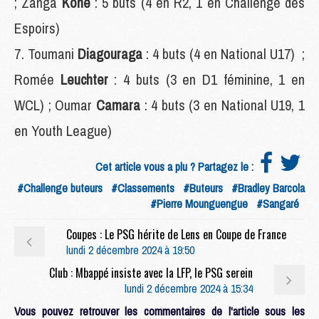
; Zanga
Koné
: 5 buts (4 en R2, 1 en Challenge des
Espoirs)
Toumani
Diagouraga
: 4 buts (4 en National U17) ;
Romée
Leuchter
: 4 buts (3 en D1 féminine, 1 en
WCL) ; Oumar
Camara
: 4 buts (3 en National U19, 1
en Youth League)
Cet article vous a plu ? Partagez le :
#Challenge buteurs
#Classements
#Buteurs
#Bradley Barcola
#Pierre Mounguengue
#Sangaré
Coupes : Le PSG hérite de Lens en Coupe de France
lundi 2 décembre 2024 à 19:50
Club : Mbappé insiste avec la LFP, le PSG serein
lundi 2 décembre 2024 à 15:34
Vous pouvez retrouver les commentaires de l'article sous les