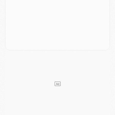
Mercato
- Liverpool ne veut pas que Barcola au PSG
Match
- Majorque/PSG, quelle compo pour le premier match de la saison 2026/27 ?
MARDI 04 AOÛT
Europe
- Les chapeaux provisoires de la Ligue des champions 2026/27
Podcast
- Podcast CulturePSG : Akliouche présenté par un fan de Monaco
Club
- Le PSG dévoile sa première collection d'entraînement pour 2026/2027
Discipline
- Un arbitre inattendu, mais porte-bonheur pour Lens/PSG
Match
- Majorque/PSG, sur quelle chaine et à quelle heure regarder le match ?
Mercato
- Le plan du PSG pour Suzuki et Chevalier se précise
Mercato
- L'Ajax refuse la première offre du PSG pour Godts
Mercato
- Le PSG veut accélérer, Ferran Torres temporise
Mercato
- Liverpool encore très loin du compte pour Barcola
LUNDI 03 AOÛT
Match
- Podcast CulturePSG : Mercato (Godts, Suzuki, Akliouche, Barcola, etc)
Mercato
- L'Ajax attend bien plus de 45M pour Mika Godts
Club
- Quatre retours importants dans le groupe du PSG, et un plus discret
Mercato
- Ayari file en Ligue 2
Club
- Le PSG s'associe avec un géant de la tech