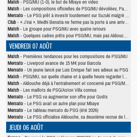
Match
- PSG/MU (1-0), le but de Mbaye en video
Match
- Les compositions officielles de PSG/MU dévoilées, Pacho titulaire
Mercato
- Le PSG prêt à investir lourdement sur Suzuki malgré Safonov et Chevalier
Club
- « J’irai », Medhi Benatia ne ferme pas la porte à une arrivée au PSG
Match
- Le groupe pour PSG/MU avec quatre retours
Match
- Quelques cadres prêts pour PSG/MU, mais pas Akliouche ?
VENDREDI 07 AOÛT
Match
- Premières tendances pour les compositions de PSG/MU
Mercato
- Liverpool avance de 15 M€ pour Barcola
Mercato
- Un jeune lancé par Luis Enrique fait ses adieux au PSG
Match
- PSG/MU, sur quelle chaine et à quelle heure regarder le match ?
Match
- Akliouche déjà à l'entraînement et concerné par PSG/MU ?
Match
- Les maillots de PSG/Aston Villa connus
Mercato
- Le PSG va augmenter son offre pour Godts
Mercato
- Le PSG avait un autre plan pour Mbaye
Mercato
- Le tableau mercato du PSG (été 2026)
Mercato
- Le PSG officialise Akliouche, sa deuxième recrue de l’été
JEUDI 06 AOÛT