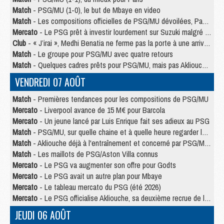
Match
- PSG/MU (1-0), le but de Mbaye en video
Match
- Les compositions officielles de PSG/MU dévoilées, Pacho titulaire
Mercato
- Le PSG prêt à investir lourdement sur Suzuki malgré Safonov et Chevalier
Club
- « J’irai », Medhi Benatia ne ferme pas la porte à une arrivée au PSG
Match
- Le groupe pour PSG/MU avec quatre retours
Match
- Quelques cadres prêts pour PSG/MU, mais pas Akliouche ?
VENDREDI 07 AOÛT
Match
- Premières tendances pour les compositions de PSG/MU
Mercato
- Liverpool avance de 15 M€ pour Barcola
Mercato
- Un jeune lancé par Luis Enrique fait ses adieux au PSG
Match
- PSG/MU, sur quelle chaine et à quelle heure regarder le match ?
Match
- Akliouche déjà à l'entraînement et concerné par PSG/MU ?
Match
- Les maillots de PSG/Aston Villa connus
Mercato
- Le PSG va augmenter son offre pour Godts
Mercato
- Le PSG avait un autre plan pour Mbaye
Mercato
- Le tableau mercato du PSG (été 2026)
Mercato
- Le PSG officialise Akliouche, sa deuxième recrue de l’été
JEUDI 06 AOÛT