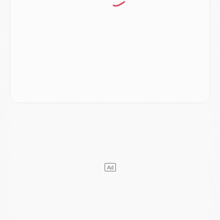
Mercato
- Le PSG officialise un quatrième prêt
Mercato
- Liverpool ne veut pas que Barcola au PSG
Match
- Majorque/PSG, quelle compo pour le premier match de la saison 2026/27 ?
MARDI 04 AOÛT
Europe
- Les chapeaux provisoires de la Ligue des champions 2026/27
Podcast
- Podcast CulturePSG : Akliouche présenté par un fan de Monaco
Club
- Le PSG dévoile sa première collection d'entraînement pour 2026/2027
Discipline
- Un arbitre inattendu, mais porte-bonheur pour Lens/PSG
Match
- Majorque/PSG, sur quelle chaine et à quelle heure regarder le match ?
Mercato
- Le plan du PSG pour Suzuki et Chevalier se précise
Mercato
- L'Ajax refuse la première offre du PSG pour Godts
Mercato
- Le PSG veut accélérer, Ferran Torres temporise
Mercato
- Liverpool encore très loin du compte pour Barcola
LUNDI 03 AOÛT
Match
- Podcast CulturePSG : Mercato (Godts, Suzuki, Akliouche, Barcola, etc)
Mercato
- L'Ajax attend bien plus de 45M pour Mika Godts
Club
- Quatre retours importants dans le groupe du PSG, et un plus discret
Mercato
- Ayari file en Ligue 2