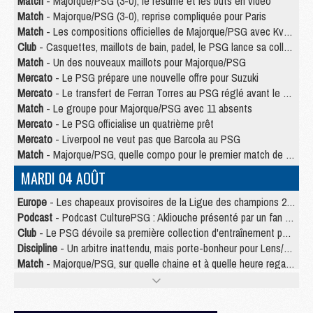
Match
- Majorque/PSG (3-0), le résumé et les buts en video
Match
- Majorque/PSG (3-0), reprise compliquée pour Paris
Match
- Les compositions officielles de Majorque/PSG avec Kvara et de nombreux jeunes
Club
- Casquettes, maillots de bain, padel, le PSG lance sa collection été
Match
- Un des nouveaux maillots pour Majorque/PSG
Mercato
- Le PSG prépare une nouvelle offre pour Suzuki
Mercato
- Le transfert de Ferran Torres au PSG réglé avant le 12 août ?
Match
- Le groupe pour Majorque/PSG avec 11 absents
Mercato
- Le PSG officialise un quatrième prêt
Mercato
- Liverpool ne veut pas que Barcola au PSG
Match
- Majorque/PSG, quelle compo pour le premier match de la saison 2026/27 ?
MARDI 04 AOÛT
Europe
- Les chapeaux provisoires de la Ligue des champions 2026/27
Podcast
- Podcast CulturePSG : Akliouche présenté par un fan de Monaco
Club
- Le PSG dévoile sa première collection d'entraînement pour 2026/2027
Discipline
- Un arbitre inattendu, mais porte-bonheur pour Lens/PSG
Match
- Majorque/PSG, sur quelle chaine et à quelle heure regarder le match ?
Mercato
- Le plan du PSG pour Suzuki et Chevalier se précise
Mercato
- Le tableau mercato du PSG (été 2026)
Mercato
- L'Ajax refuse la première offre du PSG pour Godts