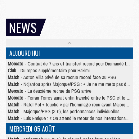
NEWS
AUJOURD'HUI
Mercato
- Contrat de 7 ans et transfert record pour Diomandé loin du PSG
Club
- Du repos supplémentaire pour Hakimi
Match
- Aston Villa privé de sa recrue record face au PSG
Match
- Ndjantou après Majorque/PSG : « Je ne me mets pas de plafond »
Mercato
- La deuxième recrue du PSG arrive
Mercato
- Ferran Torres aurait enfin tranché entre le PSG et le Barça
Match
- Rafel Pol « touché » par l'hommage reçu avant Majorque/PSG
Match
- Majorque/PSG (3-0), les performances individuelles
Match
- Luis Enrique : « On attend le retour de nos internationaux »
MERCREDI 05 AOÛT