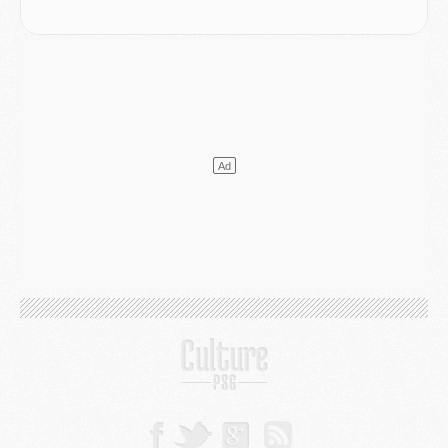
SAMEDI 01 AOÛT
Mercato
- L'agent de Mika Godts confirme un accord avec le PSG
Club
- Quels numéros de maillot pour Akliouche et Digne au PSG ?
Match
- Un hommage prévu lors de Brest/PSG
Mercato
- Le PSG et le Barça ont rendez-vous pour Ferran Torres
Mercato
- Guéla Doué dans les listes du PSG
Mercato
- Le transfert de Mika Godts au PSG en bonne voie
VENDREDI 31 JUILLET
Match
- Un diffuseur annoncé pour les deux premiers matchs amicaux du PSG
Mercato
- Le transfert d'Akliouche au PSG bouclé, le montant se précise
Club
- Un retour majeur dans le groupe du PSG
Club
- [MAJ] Ndjantou et deux jeunes du PSG annoncés dans un tournoi U21
Mercato
- L'étonnante piste Suzuki confirmée et onéreuse
JEUDI 30 JUILLET
Sélections
- Ancelotti fait le ménage au Brésil mais veut garder Marquinhos
Mercato
- Le statu quo du milieu du PSG se précise
Club
- Le PSG plutôt que la FIFA pour Al-Khelaïfi, poussé par l'UEFA ?
Mercato
- Le PSG presserait Ferran Torres de se décider, deux pistes de secours