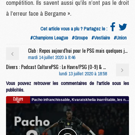
compétition. Ils savent aussi qu’ils n’ont pas le droit
à l’erreur face à Bergame ».
Cet article vous a plu ? Partagez le :
#Champions League
#Groupe
#Vestiaire
#Union
Club : Repos aujourd'hui pour le PSG mais quelques joueurs attendus au Camp des Loges
mardi 14 juillet 2020 à 8:46
Divers : Podcast CulturePSG : Le Havre/PSG (0-9) & PSG/Atalanta
lundi 13 juillet 2020 à 18:58
Vous pouvez retrouver les commentaires de l'article sous les
publicités.