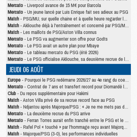
Mercato
- Liverpool avance de 15 M€ pour Barcola
Mercato
- Un jeune lancé par Luis Enrique fait ses adieux au PSG
Match
- PSG/MU, sur quelle chaine et à quelle heure regarder le match ?
Match
- Akliouche déjà à l'entraînement et concerné par PSG/MU ?
Match
- Les maillots de PSG/Aston Villa connus
Mercato
- Le PSG va augmenter son offre pour Godts
Mercato
- Le PSG avait un autre plan pour Mbaye
Mercato
- Le tableau mercato du PSG (été 2026)
Mercato
- Le PSG officialise Akliouche, sa deuxième recrue de l’été
JEUDI 06 AOÛT
Europe
- Pourquoi le PSG redémarre 2026/27 au 4e rang du coefficient UEFA
Mercato
- Contrat de 7 ans et transfert record pour Diomandé loin du PSG
Club
- Du repos supplémentaire pour Hakimi
Match
- Aston Villa privé de sa recrue record face au PSG
Match
- Ndjantou après Majorque/PSG : « Je ne me mets pas de plafond »
Mercato
- La deuxième recrue du PSG arrive
Mercato
- Ferran Torres aurait enfin tranché entre le PSG et le Barça
Match
- Rafel Pol « touché » par l'hommage reçu avant Majorque/PSG
Match
- Majorque/PSG (3-0), les performances individuelles