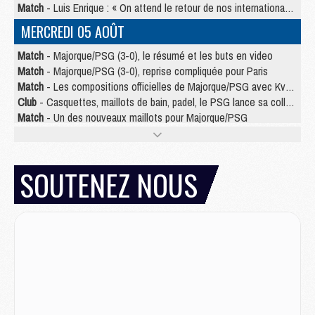
Match
- Luis Enrique : « On attend le retour de nos internationaux »
MERCREDI 05 AOÛT
Match
- Majorque/PSG (3-0), le résumé et les buts en video
Match
- Majorque/PSG (3-0), reprise compliquée pour Paris
Match
- Les compositions officielles de Majorque/PSG avec Kvara et de nombreux jeunes
Club
- Casquettes, maillots de bain, padel, le PSG lance sa collection été
Match
- Un des nouveaux maillots pour Majorque/PSG
Mercato
- Le PSG prépare une nouvelle offre pour Suzuki
Mercato
- Le transfert de Ferran Torres au PSG réglé avant le 12 août ?
Match
- Le groupe pour Majorque/PSG avec 11 absents
SOUTENEZ NOUS
Mercato
- Le PSG officialise un quatrième prêt
Mercato
- Liverpool ne veut pas que Barcola au PSG
Match
- Majorque/PSG, quelle compo pour le premier match de la saison 2026/27 ?
MARDI 04 AOÛT
Europe
- Les chapeaux provisoires de la Ligue des champions 2026/27
Podcast
- Podcast CulturePSG : Akliouche présenté par un fan de Monaco
Club
- Le PSG dévoile sa première collection d'entraînement pour 2026/2027
Discipline
- Un arbitre inattendu, mais porte-bonheur pour Lens/PSG