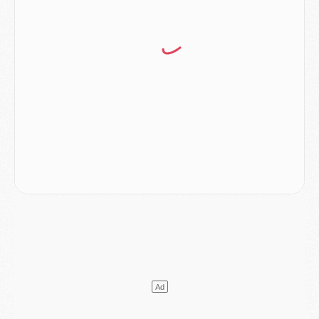
Match
- Majorque/PSG, sur quelle chaine et à quelle heure regarder le match ?
Mercato
- Le plan du PSG pour Suzuki et Chevalier se précise
Mercato
- L'Ajax refuse la première offre du PSG pour Godts
Mercato
- Le PSG veut accélérer, Ferran Torres temporise
Mercato
- Liverpool encore très loin du compte pour Barcola
LUNDI 03 AOÛT
Match
- Podcast CulturePSG : Mercato (Godts, Suzuki, Akliouche, Barcola, etc)
Mercato
- L'Ajax attend bien plus de 45M pour Mika Godts
Club
- Quatre retours importants dans le groupe du PSG, et un plus discret
Mercato
- Ayari file en Ligue 2
Club
- Le PSG s'associe avec un géant de la tech
Mercato
- Vu d'Italie, le transfert de Suzuki au PSG est bien engagé
Mercato
- Ferran Torres ne serait pas à vendre, mais...
Europe
- Gros coup dur pour Aston Villa avant de croiser le PSG
DIMANCHE 02 AOÛT
Mercato
- Le transfert de Kolo Muani à la Juventus est officiel
Mercato
- [MAJ] Le PSG a fait une grosse offre à Parme pour Suzuki
Mercato
- Le PSG a envoyé une première offre pour Mika Godts