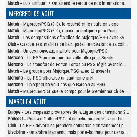
Match
- Luis Enrique : « On attend le retour de nos internationaux »
MERCREDI 05 AOÛT
Match
- Majorque/PSG (3-0), le résumé et les buts en video
Match
- Majorque/PSG (3-0), reprise compliquée pour Paris
Match
- Les compositions officielles de Majorque/PSG avec Kvara et de nombreux jeunes
Club
- Casquettes, maillots de bain, padel, le PSG lance sa collection été
Match
- Un des nouveaux maillots pour Majorque/PSG
Mercato
- Le PSG prépare une nouvelle offre pour Suzuki
Mercato
- Le transfert de Ferran Torres au PSG réglé avant le 12 août ?
Match
- Le groupe pour Majorque/PSG avec 11 absents
Mercato
- Le PSG officialise un quatrième prêt
Mercato
- Liverpool ne veut pas que Barcola au PSG
Match
- Majorque/PSG, quelle compo pour le premier match de la saison 2026/27 ?
MARDI 04 AOÛT
Europe
- Les chapeaux provisoires de la Ligue des champions 2026/27
Podcast
- Podcast CulturePSG : Akliouche présenté par un fan de Monaco
Club
- Le PSG dévoile sa première collection d'entraînement pour 2026/2027
Discipline
- Un arbitre inattendu, mais porte-bonheur pour Lens/PSG