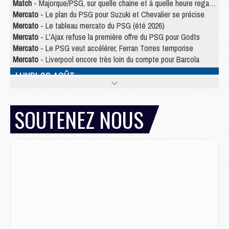
Match
- Majorque/PSG, sur quelle chaine et à quelle heure regarder le match ?
Mercato
- Le plan du PSG pour Suzuki et Chevalier se précise
Mercato
- Le tableau mercato du PSG (été 2026)
Mercato
- L'Ajax refuse la première offre du PSG pour Godts
Mercato
- Le PSG veut accélérer, Ferran Torres temporise
Mercato
- Liverpool encore très loin du compte pour Barcola
LUNDI 03 AOÛT
Match
- Podcast CulturePSG : Mercato (Godts, Suzuki, Akliouche, Barcola, etc)
Mercato
- L'Ajax attend bien plus de 45M pour Mika Godts
SOUTENEZ NOUS
Club
- Quatre retours importants dans le groupe du PSG, et un plus discret
Mercato
- Ayari file en Ligue 2
Club
- Le PSG s'associe avec un géant de la tech
Mercato
- Vu d'Italie, le transfert de Suzuki au PSG est bien engagé
Mercato
- Ferran Torres ne serait pas à vendre, mais...
Europe
- Gros coup dur pour Aston Villa avant de croiser le PSG
DIMANCHE 02 AOÛT
Mercato
- Le transfert de Kolo Muani à la Juventus est officiel
Mercato
- [MAJ] Le PSG a fait une grosse offre à Parme pour Suzuki