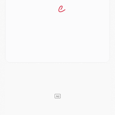
Mercato
- Le PSG a envoyé une première offre pour Mika Godts
Club
- Après Pacho, d'autres retours en vue
Mercato
- Changement de dernière minute pour Kolo Muani
SAMEDI 01 AOÛT
Mercato
- L'agent de Mika Godts confirme un accord avec le PSG
Club
- Quels numéros de maillot pour Akliouche et Digne au PSG ?
Match
- Un hommage prévu lors de Brest/PSG
Mercato
- Le PSG et le Barça ont rendez-vous pour Ferran Torres
Mercato
- Guéla Doué dans les listes du PSG
Mercato
- Le transfert de Mika Godts au PSG en bonne voie
VENDREDI 31 JUILLET
Match
- Un diffuseur annoncé pour les deux premiers matchs amicaux du PSG
Mercato
- Le transfert d'Akliouche au PSG bouclé, le montant se précise
Club
- Un retour majeur dans le groupe du PSG
Club
- [MAJ] Ndjantou et deux jeunes du PSG annoncés dans un tournoi U21
Mercato
- L'étonnante piste Suzuki confirmée et onéreuse
JEUDI 30 JUILLET