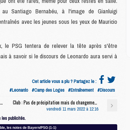
que ont été rares, même pour ceux restés en salle.
M
M
s au Santiago Bernabéu, à l'image de Gianluigi
M
ntraînés avec les jeunes sous les yeux de Mauricio
E
P
, le PSG tentera de relever la tête après s'être
C
D
is à savoir si le discours de Leonardo aura servi à
M
M
M
M
Cet article vous a plu ? Partagez le :
M
#Leonardo
#Camp des Loges
#Entraînement
#Discours
Club : Imbroglio autour de la convocation à Doha de Nasser Al-Khelaïfi
Club : Pas de précipitation mais du changement prévu au PSG
M
vendredi 11 mars 2022 à 12:16
M
C
les publicités.
M
C