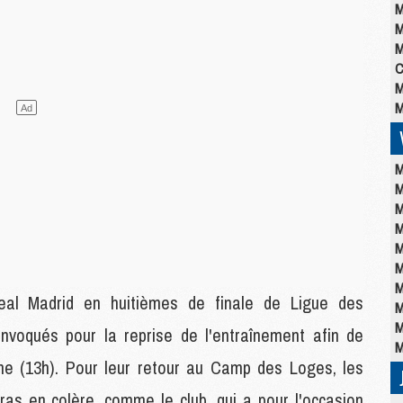
M
M
M
C
M
M
M
M
M
M
M
M
M
Real Madrid en huitièmes de finale de Ligue des
M
M
voqués pour la reprise de l'entraînement afin de
M
e (13h). Pour leur retour au Camp des Loges, les
tras en colère, comme le club, qui a pour l'occasion