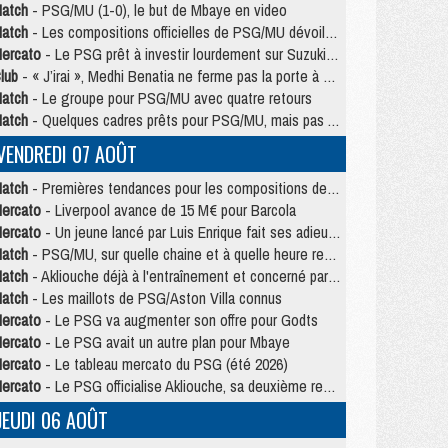
atch
- PSG/MU (1-0), le but de Mbaye en video
atch
- Les compositions officielles de PSG/MU dévoilées, Pacho titulaire
ercato
- Le PSG prêt à investir lourdement sur Suzuki malgré Safonov et Chevalier
lub
- « J’irai », Medhi Benatia ne ferme pas la porte à une arrivée au PSG
atch
- Le groupe pour PSG/MU avec quatre retours
atch
- Quelques cadres prêts pour PSG/MU, mais pas Akliouche ?
VENDREDI 07 AOÛT
atch
- Premières tendances pour les compositions de PSG/MU
ercato
- Liverpool avance de 15 M€ pour Barcola
ercato
- Un jeune lancé par Luis Enrique fait ses adieux au PSG
atch
- PSG/MU, sur quelle chaine et à quelle heure regarder le match ?
atch
- Akliouche déjà à l'entraînement et concerné par PSG/MU ?
atch
- Les maillots de PSG/Aston Villa connus
ercato
- Le PSG va augmenter son offre pour Godts
ercato
- Le PSG avait un autre plan pour Mbaye
ercato
- Le tableau mercato du PSG (été 2026)
ercato
- Le PSG officialise Akliouche, sa deuxième recrue de l’été
JEUDI 06 AOÛT