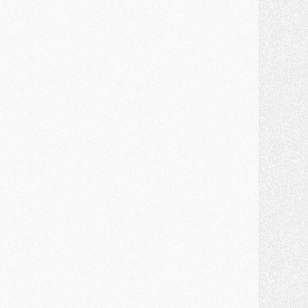
atch
- Un diffuseur annoncé pour les deux premiers matchs amicaux du PSG
ercato
- Le transfert d'Akliouche au PSG bouclé, le montant se précise
lub
- Un retour majeur dans le groupe du PSG
lub
- [MAJ] Ndjantou et deux jeunes du PSG annoncés dans un tournoi U21
ercato
- L'étonnante piste Suzuki confirmée et onéreuse
JEUDI 30 JUILLET
élections
- Ancelotti fait le ménage au Brésil mais veut garder Marquinhos
ercato
- Le statu quo du milieu du PSG se précise
lub
- Le PSG plutôt que la FIFA pour Al-Khelaïfi, poussé par l'UEFA ?
ercato
- Le PSG presserait Ferran Torres de se décider, deux pistes de secours
lub
- Déguisements, shopping, double scouting, Luis Campos dévoile ses méthodes
ercato
- Kroupi retiré du mercato
ercato
- Enfin une avancée dans le transfert d'Akliouche
MERCREDI 29 JUILLET
ercato
- Ferran Torres priorité du PSG, mais ouvert à tout
ercato
- Première offre de Liverpool en approche pour Barcola
ercato
- Le montant du transfert de Kolo Muani se précise, la formule aussi
ercato
- Kolo Muani attendu en Italie, son transfert débloqué