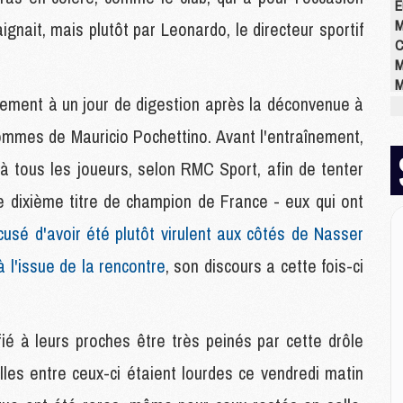
E
M
aignait, mais plutôt par Leonardo, le directeur sportif
C
M
M
lement à un jour de digestion après la déconvenue à
M
M
ommes de Mauricio Pochettino. Avant l'entraînement,
M
M
é à tous les joueurs, selon RMC Sport, afin de tenter
M
le dixième titre de champion de France - eux qui ont
cusé d'avoir été plutôt virulent aux côtés de Nasser
M
à l'issue de la rencontre
, son discours a cette fois-ci
M
M
C
M
ié à leurs proches être très peinés par cette drôle
M
M
lles entre ceux-ci étaient lourdes ce vendredi matin
M