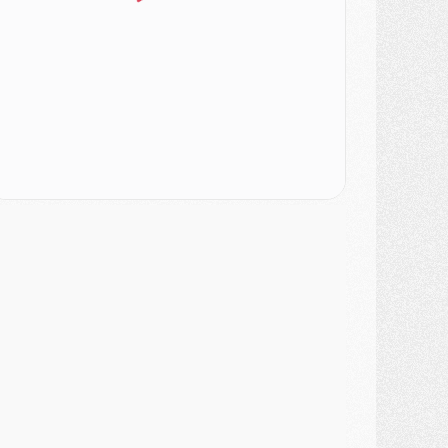
ercato
- Le PSG officialise un quatrième prêt
ercato
- Liverpool ne veut pas que Barcola au PSG
atch
- Majorque/PSG, quelle compo pour le premier match de la saison 2026/27 ?
MARDI 04 AOÛT
urope
- Les chapeaux provisoires de la Ligue des champions 2026/27
odcast
- Podcast CulturePSG : Akliouche présenté par un fan de Monaco
lub
- Le PSG dévoile sa première collection d'entraînement pour 2026/2027
iscipline
- Un arbitre inattendu, mais porte-bonheur pour Lens/PSG
atch
- Majorque/PSG, sur quelle chaine et à quelle heure regarder le match ?
ercato
- Le plan du PSG pour Suzuki et Chevalier se précise
ercato
- L'Ajax refuse la première offre du PSG pour Godts
ercato
- Le PSG veut accélérer, Ferran Torres temporise
ercato
- Liverpool encore très loin du compte pour Barcola
LUNDI 03 AOÛT
atch
- Podcast CulturePSG : Mercato (Godts, Suzuki, Akliouche, Barcola, etc)
ercato
- L'Ajax attend bien plus de 45M pour Mika Godts
lub
- Quatre retours importants dans le groupe du PSG, et un plus discret
ercato
- Ayari file en Ligue 2
lub
- Le PSG s'associe avec un géant de la tech