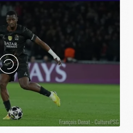
M
M
E
M
M
M
C
M
M
C
M
M
M
M