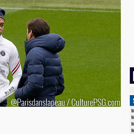
M
M
M
M