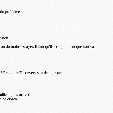
M
M
C
C
M
S
M
C
M
C
M
M
M
M
M
M