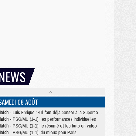
NEWS
SAMEDI 08 AOÛT
atch
- Luis Enrique : « Il faut déjà penser à la Supercoupe »
atch
- PSG/MU (1-1), les performances individuelles
atch
- PSG/MU (1-1), le résumé et les buts en video
atch
- PSG/MU (1-1), du mieux pour Paris