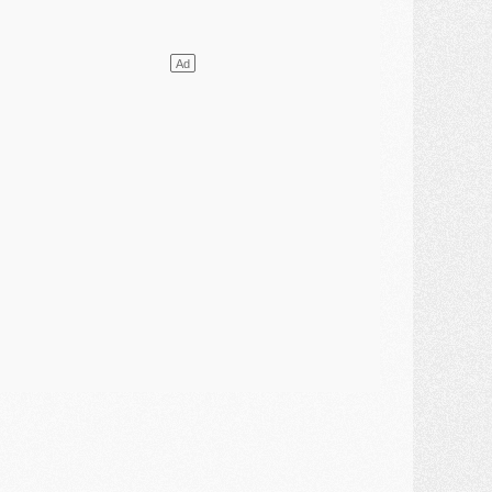
ercato
- Vu d'Italie, le transfert de Suzuki au PSG est bien engagé
ercato
- Ferran Torres ne serait pas à vendre, mais...
urope
- Gros coup dur pour Aston Villa avant de croiser le PSG
DIMANCHE 02 AOÛT
ercato
- Le transfert de Kolo Muani à la Juventus est officiel
ercato
- [MAJ] Le PSG a fait une grosse offre à Parme pour Suzuki
ercato
- Le PSG a envoyé une première offre pour Mika Godts
lub
- Après Pacho, d'autres retours en vue
ercato
- Changement de dernière minute pour Kolo Muani
SAMEDI 01 AOÛT
ercato
- L'agent de Mika Godts confirme un accord avec le PSG
lub
- Quels numéros de maillot pour Akliouche et Digne au PSG ?
atch
- Un hommage prévu lors de Brest/PSG
ercato
- Le PSG et le Barça ont rendez-vous pour Ferran Torres
ercato
- Guéla Doué dans les listes du PSG
ercato
- Le transfert de Mika Godts au PSG en bonne voie
VENDREDI 31 JUILLET