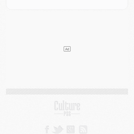
Match
- Un des nouveaux maillots pour Majorque/PSG
Mercato
- Le PSG prépare une nouvelle offre pour Suzuki
Mercato
- Le transfert de Ferran Torres au PSG réglé avant le 12 août ?
Match
- Le groupe pour Majorque/PSG avec 11 absents
Mercato
- Le PSG officialise un quatrième prêt
Mercato
- Liverpool ne veut pas que Barcola au PSG
Match
- Majorque/PSG, quelle compo pour le premier match de la saison 2026/27 ?
MARDI 04 AOÛT
Europe
- Les chapeaux provisoires de la Ligue des champions 2026/27
Podcast
- Podcast CulturePSG : Akliouche présenté par un fan de Monaco
Club
- Le PSG dévoile sa première collection d'entraînement pour 2026/2027
Discipline
- Un arbitre inattendu, mais porte-bonheur pour Lens/PSG
Match
- Majorque/PSG, sur quelle chaine et à quelle heure regarder le match ?
Mercato
- Le plan du PSG pour Suzuki et Chevalier se précise
Mercato
- L'Ajax refuse la première offre du PSG pour Godts
Mercato
- Le PSG veut accélérer, Ferran Torres temporise
Mercato
- Liverpool encore très loin du compte pour Barcola
LUNDI 03 AOÛT