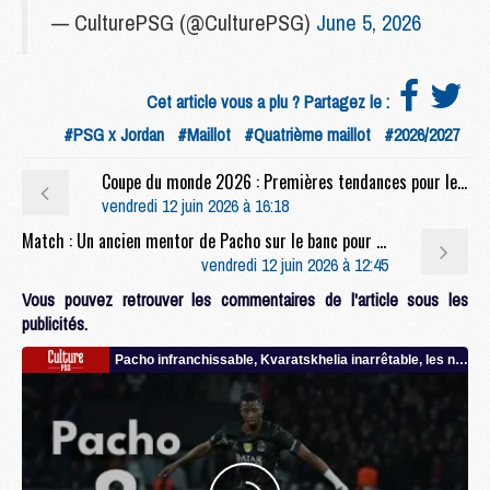
— CulturePSG (@CulturePSG)
June 5, 2026
Cet article vous a plu ? Partagez le :
#PSG x Jordan
#Maillot
#Quatrième maillot
#2026/2027
Coupe du monde 2026 : Premières tendances pour les compositions de Brésil/Maroc
vendredi 12 juin 2026 à 16:18
Match : Un ancien mentor de Pacho sur le banc pour Lens/PSG
vendredi 12 juin 2026 à 12:45
Vous pouvez retrouver les commentaires de l'article sous les
publicités.