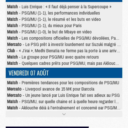
Match
- Luis Enrique : « Il faut déjà penser à la Supercoupe »
Match
- PSG/MU (1-1), les performances individuelles
Match
- PSG/MU (1-1), le résumé et les buts en video
Match
- PSG/MU (1-1), du mieux pour Paris
Match
- PSG/MU (1-0), le but de Mbaye en video
Match
- Les compositions officielles de PSG/MU dévoilées, Pacho titulaire
Mercato
- Le PSG prêt à investir lourdement sur Suzuki malgré Safonov et Chevalier
Club
- « J’irai », Medhi Benatia ne ferme pas la porte à une arrivée au PSG
Match
- Le groupe pour PSG/MU avec quatre retours
Match
- Quelques cadres prêts pour PSG/MU, mais pas Akliouche ?
VENDREDI 07 AOÛT
Match
- Premières tendances pour les compositions de PSG/MU
Mercato
- Liverpool avance de 15 M€ pour Barcola
Mercato
- Un jeune lancé par Luis Enrique fait ses adieux au PSG
Match
- PSG/MU, sur quelle chaine et à quelle heure regarder le match ?
Match
- Akliouche déjà à l'entraînement et concerné par PSG/MU ?
Match
- Les maillots de PSG/Aston Villa connus
Mercato
- Le PSG va augmenter son offre pour Godts
Mercato
- Le PSG avait un autre plan pour Mbaye