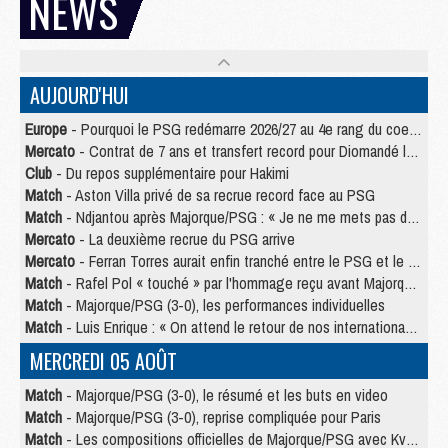
NEWS
AUJOURD'HUI
Europe
- Pourquoi le PSG redémarre 2026/27 au 4e rang du coefficient UEFA
Mercato
- Contrat de 7 ans et transfert record pour Diomandé loin du PSG
Club
- Du repos supplémentaire pour Hakimi
Match
- Aston Villa privé de sa recrue record face au PSG
Match
- Ndjantou après Majorque/PSG : « Je ne me mets pas de plafond »
Mercato
- La deuxième recrue du PSG arrive
Mercato
- Ferran Torres aurait enfin tranché entre le PSG et le Barça
Match
- Rafel Pol « touché » par l'hommage reçu avant Majorque/PSG
Match
- Majorque/PSG (3-0), les performances individuelles
Match
- Luis Enrique : « On attend le retour de nos internationaux »
MERCREDI 05 AOÛT
Match
- Majorque/PSG (3-0), le résumé et les buts en video
Match
- Majorque/PSG (3-0), reprise compliquée pour Paris
Match
- Les compositions officielles de Majorque/PSG avec Kvara et de nombreux jeunes