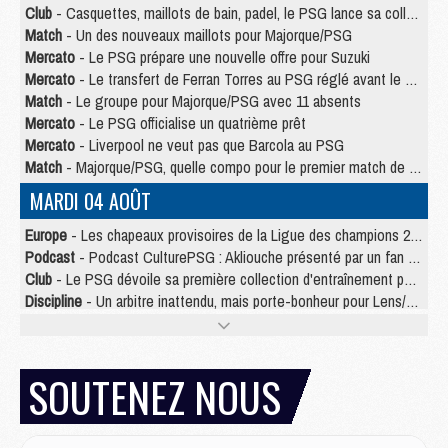
Club
- Casquettes, maillots de bain, padel, le PSG lance sa collection été
Match
- Un des nouveaux maillots pour Majorque/PSG
Mercato
- Le PSG prépare une nouvelle offre pour Suzuki
Mercato
- Le transfert de Ferran Torres au PSG réglé avant le 12 août ?
Match
- Le groupe pour Majorque/PSG avec 11 absents
Mercato
- Le PSG officialise un quatrième prêt
Mercato
- Liverpool ne veut pas que Barcola au PSG
Match
- Majorque/PSG, quelle compo pour le premier match de la saison 2026/27 ?
MARDI 04 AOÛT
Europe
- Les chapeaux provisoires de la Ligue des champions 2026/27
Podcast
- Podcast CulturePSG : Akliouche présenté par un fan de Monaco
Club
- Le PSG dévoile sa première collection d'entraînement pour 2026/2027
Discipline
- Un arbitre inattendu, mais porte-bonheur pour Lens/PSG
Match
- Majorque/PSG, sur quelle chaine et à quelle heure regarder le match ?
Mercato
- Le plan du PSG pour Suzuki et Chevalier se précise
Mercato
- Le tableau mercato du PSG (été 2026)
SOUTENEZ NOUS
Mercato
- L'Ajax refuse la première offre du PSG pour Godts
Mercato
- Le PSG veut accélérer, Ferran Torres temporise
Mercato
- Liverpool encore très loin du compte pour Barcola