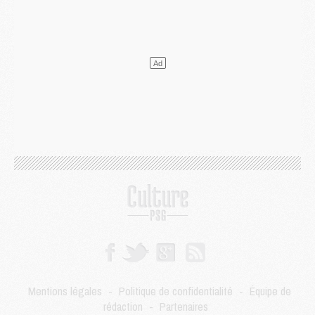
Club
- Quels numéros de maillot pour Akliouche et Digne au PSG ?
Match
- Un hommage prévu lors de Brest/PSG
Mercato
- Le PSG et le Barça ont rendez-vous pour Ferran Torres
Mercato
- Guéla Doué dans les listes du PSG
Mercato
- Le transfert de Mika Godts au PSG en bonne voie
VENDREDI 31 JUILLET
Match
- Un diffuseur annoncé pour les deux premiers matchs amicaux du PSG
Mercato
- Le transfert d'Akliouche au PSG bouclé, le montant se précise
Club
- Un retour majeur dans le groupe du PSG
Club
- [MAJ] Ndjantou et deux jeunes du PSG annoncés dans un tournoi U21
Mercato
- L'étonnante piste Suzuki confirmée et onéreuse
JEUDI 30 JUILLET
Sélections
- Ancelotti fait le ménage au Brésil mais veut garder Marquinhos
Mercato
- Le statu quo du milieu du PSG se précise
Club
- Le PSG plutôt que la FIFA pour Al-Khelaïfi, poussé par l'UEFA ?
Mercato
- Le PSG presserait Ferran Torres de se décider, deux pistes de secours
Club
- Déguisements, shopping, double scouting, Luis Campos dévoile ses méthodes
Mentions légales
-
Politique de confidentialité
-
Équipe de
Mercato
- Kroupi retiré du mercato
rédaction
-
Partenaires