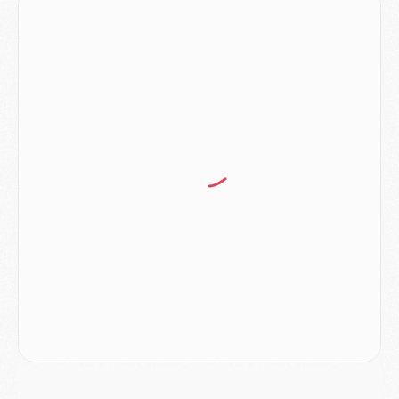
LUNDI 03 AOÛT
Match
- Podcast CulturePSG : Mercato (Godts, Suzuki, Akliouche, Barcola, etc)
Mercato
- L'Ajax attend bien plus de 45M pour Mika Godts
Club
- Quatre retours importants dans le groupe du PSG, et un plus discret
Mercato
- Ayari file en Ligue 2
Club
- Le PSG s'associe avec un géant de la tech
Mercato
- Vu d'Italie, le transfert de Suzuki au PSG est bien engagé
Mercato
- Ferran Torres ne serait pas à vendre, mais...
Europe
- Gros coup dur pour Aston Villa avant de croiser le PSG
DIMANCHE 02 AOÛT
Mercato
- Le transfert de Kolo Muani à la Juventus est officiel
Mercato
- [MAJ] Le PSG a fait une grosse offre à Parme pour Suzuki
Mercato
- Le PSG a envoyé une première offre pour Mika Godts
Club
- Après Pacho, d'autres retours en vue
Mercato
- Changement de dernière minute pour Kolo Muani
SAMEDI 01 AOÛT
Mercato
- L'agent de Mika Godts confirme un accord avec le PSG