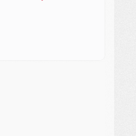
atch
- Podcast CulturePSG : Mercato (Godts, Suzuki, Akliouche, Barcola, etc)
ercato
- L'Ajax attend bien plus de 45M pour Mika Godts
lub
- Quatre retours importants dans le groupe du PSG, et un plus discret
ercato
- Ayari file en Ligue 2
lub
- Le PSG s'associe avec un géant de la tech
ercato
- Vu d'Italie, le transfert de Suzuki au PSG est bien engagé
ercato
- Ferran Torres ne serait pas à vendre, mais...
urope
- Gros coup dur pour Aston Villa avant de croiser le PSG
DIMANCHE 02 AOÛT
ercato
- Le transfert de Kolo Muani à la Juventus est officiel
ercato
- [MAJ] Le PSG a fait une grosse offre à Parme pour Suzuki
ercato
- Le PSG a envoyé une première offre pour Mika Godts
lub
- Après Pacho, d'autres retours en vue
ercato
- Changement de dernière minute pour Kolo Muani
SAMEDI 01 AOÛT
ercato
- L'agent de Mika Godts confirme un accord avec le PSG
lub
- Quels numéros de maillot pour Akliouche et Digne au PSG ?
atch
- Un hommage prévu lors de Brest/PSG
ercato
- Le PSG et le Barça ont rendez-vous pour Ferran Torres