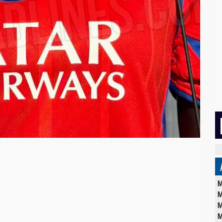
M
M
M
M