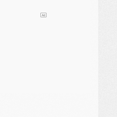
ercato
- Guéla Doué dans les listes du PSG
ercato
- Le transfert de Mika Godts au PSG en bonne voie
VENDREDI 31 JUILLET
atch
- Un diffuseur annoncé pour les deux premiers matchs amicaux du PSG
ercato
- Le transfert d'Akliouche au PSG bouclé, le montant se précise
lub
- Un retour majeur dans le groupe du PSG
lub
- [MAJ] Ndjantou et deux jeunes du PSG annoncés dans un tournoi U21
ercato
- L'étonnante piste Suzuki confirmée et onéreuse
JEUDI 30 JUILLET
élections
- Ancelotti fait le ménage au Brésil mais veut garder Marquinhos
ercato
- Le statu quo du milieu du PSG se précise
lub
- Le PSG plutôt que la FIFA pour Al-Khelaïfi, poussé par l'UEFA ?
ercato
- Le PSG presserait Ferran Torres de se décider, deux pistes de secours
lub
- Déguisements, shopping, double scouting, Luis Campos dévoile ses méthodes
ercato
- Kroupi retiré du mercato
ercato
- Enfin une avancée dans le transfert d'Akliouche
MERCREDI 29 JUILLET