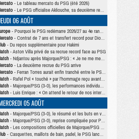
ercato
- Le tableau mercato du PSG (été 2026)
ercato
- Le PSG officialise Akliouche, sa deuxième recrue de l’été
JEUDI 06 AOÛT
urope
- Pourquoi le PSG redémarre 2026/27 au 4e rang du coefficient UEFA
ercato
- Contrat de 7 ans et transfert record pour Diomandé loin du PSG
lub
- Du repos supplémentaire pour Hakimi
atch
- Aston Villa privé de sa recrue record face au PSG
atch
- Ndjantou après Majorque/PSG : « Je ne me mets pas de plafond »
ercato
- La deuxième recrue du PSG arrive
ercato
- Ferran Torres aurait enfin tranché entre le PSG et le Barça
atch
- Rafel Pol « touché » par l'hommage reçu avant Majorque/PSG
atch
- Majorque/PSG (3-0), les performances individuelles
atch
- Luis Enrique : « On attend le retour de nos internationaux »
MERCREDI 05 AOÛT
atch
- Majorque/PSG (3-0), le résumé et les buts en video
atch
- Majorque/PSG (3-0), reprise compliquée pour Paris
atch
- Les compositions officielles de Majorque/PSG avec Kvara et de nombreux jeunes
lub
- Casquettes, maillots de bain, padel, le PSG lance sa collection été