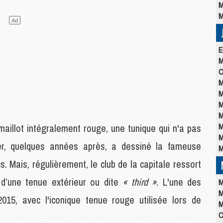
M
M
E
M
C
M
M
M
M
M
maillot intégralement rouge, une tunique qui n'a pas
M
er, quelques années après, a dessiné la fameuse
M
. Mais, régulièrement, le club de la capitale ressort
e d’une tenue extérieur ou dite
« third »
. L'une des
M
M
015, avec l'iconique tenue rouge utilisée lors de
M
C