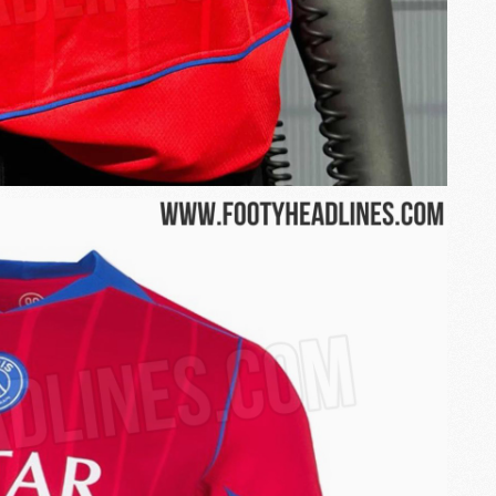
M
M
M
M
M
M
M
M
C
M
M
F
C
M
P
M