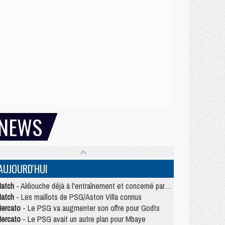
NEWS
AUJOURD'HUI
atch
- Akliouche déjà à l'entraînement et concerné par PSG/MU ?
atch
- Les maillots de PSG/Aston Villa connus
ercato
- Le PSG va augmenter son offre pour Godts
ercato
- Le PSG avait un autre plan pour Mbaye