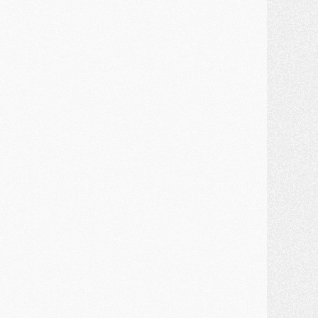
ercato
- Ferran Torres priorité du PSG, mais ouvert à tout
ercato
- Première offre de Liverpool en approche pour Barcola
ercato
- Le montant du transfert de Kolo Muani se précise, la formule aussi
ercato
- Kolo Muani attendu en Italie, son transfert débloqué
ercato
- Monaco a encore repoussé une offre du PSG pour Akliouche
ercato
- Liverpool presque d'accord avec Barcola, le PSG pas du tout
ercato
- Moment décisif pour le transfert de Kolo Muani
MARDI 28 JUILLET
ercato
- Des intermédiaires ont tenté de relancer Diomande au PSG
lub
- Au moins neuf jeunes conviés à l'entraînement des pros
ercato
- Une partie du communiqué du PSG sur Diomande expliquée
ercato
- Barcola futur plus gros transfert de l'été ?
ormation
- Retour sur la saison des U17 du PSG en 7 chiffres clés
lub
- Le PSG connaît ses premiers matches de septembre
ercato
- Un troisième prêt bouclé par le PSG
LUNDI 27 JUILLET
odcast
- Podcast CulturePSG à 22h : Mercato (Barcola, Diomande, etc)
ercato
- La prolongation de Dembélé au PSG dans la dernière ligne droite