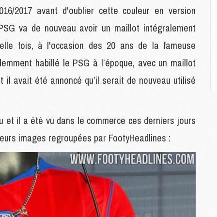
M
16/2017 avant d'oublier cette couleur en version
M
C
e PSG va de nouveau avoir un maillot intégralement
M
C
lle fois, à l'occasion des 20 ans de la fameuse
M
demment habillé le PSG à l’époque, avec un maillot
M
E
 il avait été annoncé qu’il serait de nouveau utilisé
M
eu et il a été vu dans le commerce ces derniers jours
M
M
usieurs images regroupées par FootyHeadlines :
C
M
M
C
M
M