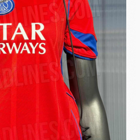
M
M
M
M
C
C
M
S
M
C
M
C
M
M