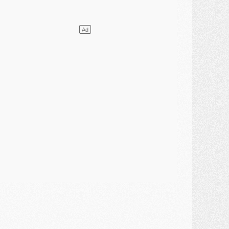
ercato
- L'agent de Mika Godts confirme un accord avec le PSG
lub
- Quels numéros de maillot pour Akliouche et Digne au PSG ?
atch
- Un hommage prévu lors de Brest/PSG
ercato
- Le PSG et le Barça ont rendez-vous pour Ferran Torres
ercato
- Guéla Doué dans les listes du PSG
ercato
- Le transfert de Mika Godts au PSG en bonne voie
VENDREDI 31 JUILLET
atch
- Un diffuseur annoncé pour les deux premiers matchs amicaux du PSG
ercato
- Le transfert d'Akliouche au PSG bouclé, le montant se précise
lub
- Un retour majeur dans le groupe du PSG
lub
- [MAJ] Ndjantou et deux jeunes du PSG annoncés dans un tournoi U21
ercato
- L'étonnante piste Suzuki confirmée et onéreuse
JEUDI 30 JUILLET
élections
- Ancelotti fait le ménage au Brésil mais veut garder Marquinhos
ercato
- Le statu quo du milieu du PSG se précise
lub
- Le PSG plutôt que la FIFA pour Al-Khelaïfi, poussé par l'UEFA ?
ercato
- Le PSG presserait Ferran Torres de se décider, deux pistes de secours
lub
- Déguisements, shopping, double scouting, Luis Campos dévoile ses méthodes