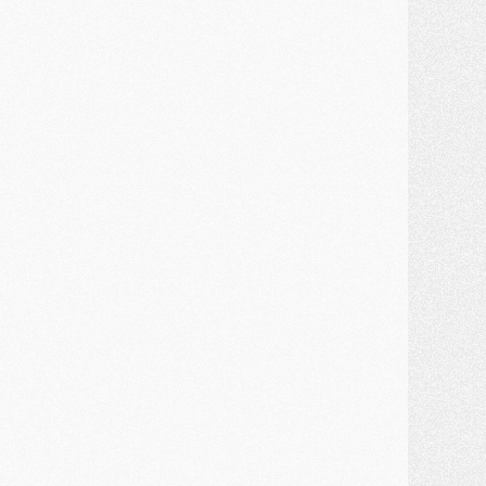
ercato
- Kroupi retiré du mercato
ercato
- Enfin une avancée dans le transfert d'Akliouche
MERCREDI 29 JUILLET
ercato
- Ferran Torres priorité du PSG, mais ouvert à tout
ercato
- Première offre de Liverpool en approche pour Barcola
ercato
- Le montant du transfert de Kolo Muani se précise, la formule aussi
ercato
- Kolo Muani attendu en Italie, son transfert débloqué
ercato
- Monaco a encore repoussé une offre du PSG pour Akliouche
ercato
- Liverpool presque d'accord avec Barcola, le PSG pas du tout
ercato
- Moment décisif pour le transfert de Kolo Muani
MARDI 28 JUILLET
ercato
- Des intermédiaires ont tenté de relancer Diomande au PSG
lub
- Au moins neuf jeunes conviés à l'entraînement des pros
ercato
- Une partie du communiqué du PSG sur Diomande expliquée
ercato
- Barcola futur plus gros transfert de l'été ?
ormation
- Retour sur la saison des U17 du PSG en 7 chiffres clés
lub
- Le PSG connaît ses premiers matches de septembre
ercato
- Un troisième prêt bouclé par le PSG