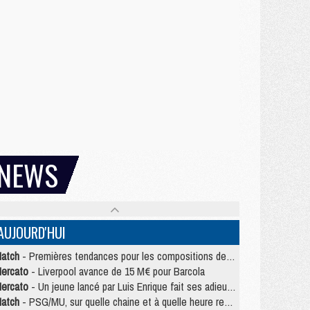
NEWS
AUJOURD'HUI
atch
- Premières tendances pour les compositions de PSG/MU
ercato
- Liverpool avance de 15 M€ pour Barcola
ercato
- Un jeune lancé par Luis Enrique fait ses adieux au PSG
atch
- PSG/MU, sur quelle chaine et à quelle heure regarder le match ?