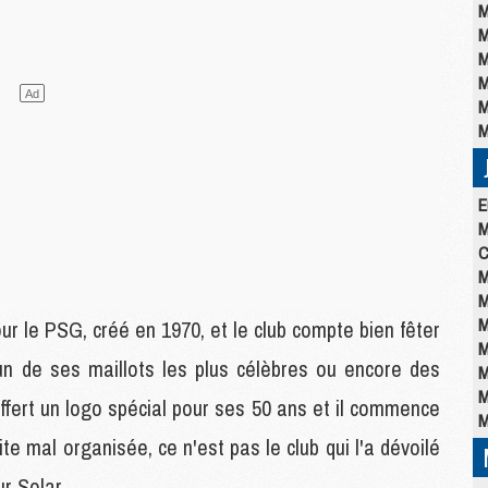
M
M
M
M
M
M
E
M
C
M
M
M
ur le PSG, créé en 1970, et le club compte bien fêter
M
'un de ses maillots les plus célèbres ou encore des
M
M
ffert un logo spécial pour ses 50 ans et il commence
M
te mal organisée, ce n'est pas le club qui l'a dévoilé
ur Solar.