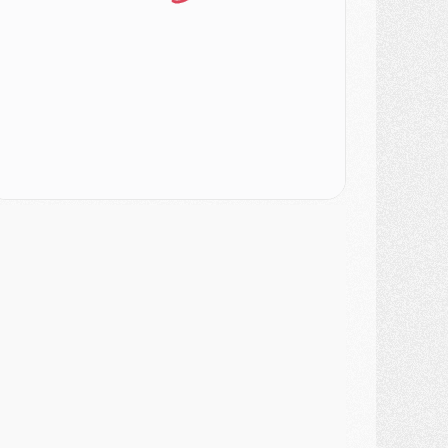
ercato
- Le PSG veut accélérer, Ferran Torres temporise
ercato
- Liverpool encore très loin du compte pour Barcola
LUNDI 03 AOÛT
atch
- Podcast CulturePSG : Mercato (Godts, Suzuki, Akliouche, Barcola, etc)
ercato
- L'Ajax attend bien plus de 45M pour Mika Godts
lub
- Quatre retours importants dans le groupe du PSG, et un plus discret
ercato
- Ayari file en Ligue 2
lub
- Le PSG s'associe avec un géant de la tech
ercato
- Vu d'Italie, le transfert de Suzuki au PSG est bien engagé
ercato
- Ferran Torres ne serait pas à vendre, mais...
urope
- Gros coup dur pour Aston Villa avant de croiser le PSG
DIMANCHE 02 AOÛT
ercato
- Le transfert de Kolo Muani à la Juventus est officiel
ercato
- [MAJ] Le PSG a fait une grosse offre à Parme pour Suzuki
ercato
- Le PSG a envoyé une première offre pour Mika Godts
lub
- Après Pacho, d'autres retours en vue
ercato
- Changement de dernière minute pour Kolo Muani
SAMEDI 01 AOÛT