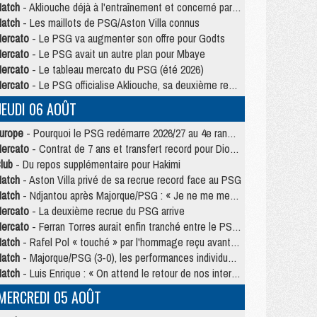
atch
- Akliouche déjà à l'entraînement et concerné par PSG/MU ?
atch
- Les maillots de PSG/Aston Villa connus
ercato
- Le PSG va augmenter son offre pour Godts
ercato
- Le PSG avait un autre plan pour Mbaye
ercato
- Le tableau mercato du PSG (été 2026)
ercato
- Le PSG officialise Akliouche, sa deuxième recrue de l’été
JEUDI 06 AOÛT
urope
- Pourquoi le PSG redémarre 2026/27 au 4e rang du coefficient UEFA
ercato
- Contrat de 7 ans et transfert record pour Diomandé loin du PSG
lub
- Du repos supplémentaire pour Hakimi
atch
- Aston Villa privé de sa recrue record face au PSG
atch
- Ndjantou après Majorque/PSG : « Je ne me mets pas de plafond »
ercato
- La deuxième recrue du PSG arrive
ercato
- Ferran Torres aurait enfin tranché entre le PSG et le Barça
atch
- Rafel Pol « touché » par l'hommage reçu avant Majorque/PSG
atch
- Majorque/PSG (3-0), les performances individuelles
atch
- Luis Enrique : « On attend le retour de nos internationaux »
MERCREDI 05 AOÛT