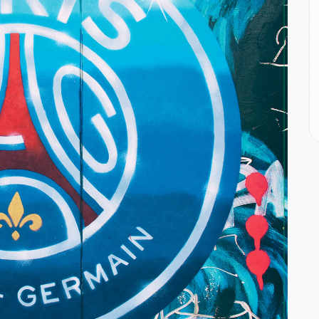
M
M
M
M
C
M
C
M
M
E
M
M
M
C
M