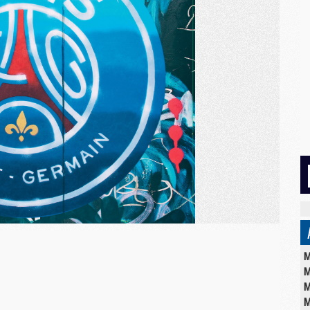
M
M
M
M