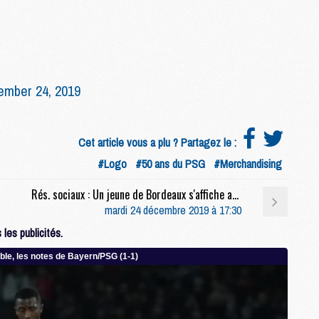
M
M
M
ember 24, 2019
M
M
M
M
Cet article vous a plu ? Partagez le :
M
#Logo
#50 ans du PSG
#Merchandising
M
Rés. sociaux : Un jeune de Bordeaux s'affiche avec un haut du PSG et déclenche une polémique
mardi 24 décembre 2019 à 17:30
M
les publicités.
C
M
M
F
C
M