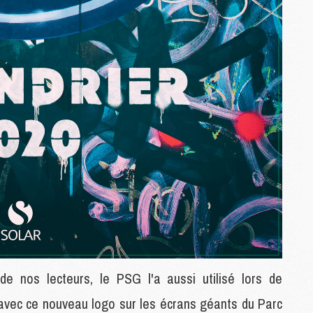
M
C
M
M
M
M
M
M
C
C
M
S
M
e nos lecteurs, le PSG l'a aussi utilisé lors de
C
M
avec ce nouveau logo sur les écrans géants du Parc
C