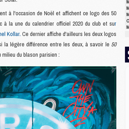
M
M
nt à l'occasion de Noël et affichent ce logo des 50
M
C
à la une du calendrier officiel 2020 du club et su
r
M
el Kollar.
Ce dernier affiche d'ailleurs les deux logos
M
M
si la légère différence entre les deux, à savoir le
50
M
M
u milieu du blason parisien :
M
M
E
P
C
D
M
M
M