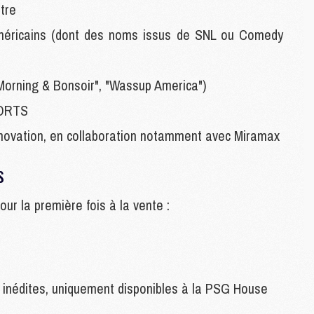
être
M
M
méricains (dont des noms issus de SNL ou Comedy
C
M
Morning & Bonsoir", "Wassup America")
M
PORTS
C
nnovation, en collaboration notamment avec Miramax
M
M
s
M
M
ur la première fois à la vente :
M
M
C
C
s inédites, uniquement disponibles à la PSG House
M