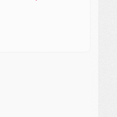
odcast
- Podcast CulturePSG : Akliouche présenté par un fan de Monaco
lub
- Le PSG dévoile sa première collection d'entraînement pour 2026/2027
iscipline
- Un arbitre inattendu, mais porte-bonheur pour Lens/PSG
atch
- Majorque/PSG, sur quelle chaine et à quelle heure regarder le match ?
ercato
- Le plan du PSG pour Suzuki et Chevalier se précise
ercato
- L'Ajax refuse la première offre du PSG pour Godts
ercato
- Le PSG veut accélérer, Ferran Torres temporise
ercato
- Liverpool encore très loin du compte pour Barcola
LUNDI 03 AOÛT
atch
- Podcast CulturePSG : Mercato (Godts, Suzuki, Akliouche, Barcola, etc)
ercato
- L'Ajax attend bien plus de 45M pour Mika Godts
lub
- Quatre retours importants dans le groupe du PSG, et un plus discret
ercato
- Ayari file en Ligue 2
lub
- Le PSG s'associe avec un géant de la tech
ercato
- Vu d'Italie, le transfert de Suzuki au PSG est bien engagé
ercato
- Ferran Torres ne serait pas à vendre, mais...
urope
- Gros coup dur pour Aston Villa avant de croiser le PSG
DIMANCHE 02 AOÛT
ercato
- Le transfert de Kolo Muani à la Juventus est officiel