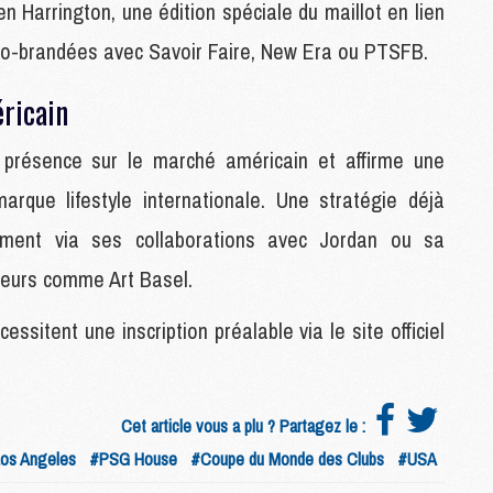
en Harrington, une édition spéciale du maillot en lien
S
co-brandées avec Savoir Faire, New Era ou PTSFB.
M
C
ricain
M
C
 présence sur le marché américain et affirme une
M
M
arque lifestyle internationale. Une stratégie déjà
mment via ses collaborations avec Jordan ou sa
M
jeurs comme Art Basel.
M
M
ssitent une inscription préalable via le site officiel
M
M
M
M
Cet article vous a plu ? Partagez le :
os Angeles
#PSG House
#Coupe du Monde des Clubs
#USA
M