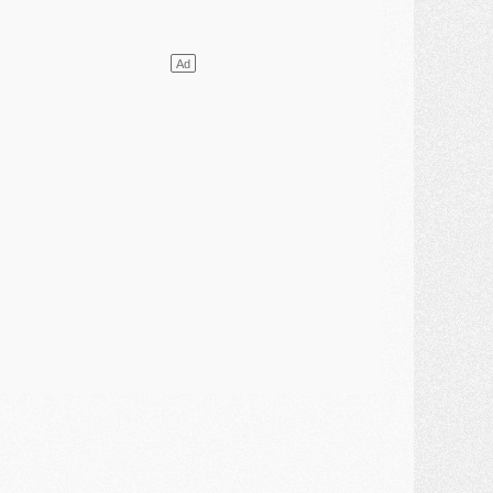
ercato
- [MAJ] Le PSG a fait une grosse offre à Parme pour Suzuki
ercato
- Le PSG a envoyé une première offre pour Mika Godts
lub
- Après Pacho, d'autres retours en vue
ercato
- Changement de dernière minute pour Kolo Muani
SAMEDI 01 AOÛT
ercato
- L'agent de Mika Godts confirme un accord avec le PSG
lub
- Quels numéros de maillot pour Akliouche et Digne au PSG ?
atch
- Un hommage prévu lors de Brest/PSG
ercato
- Le PSG et le Barça ont rendez-vous pour Ferran Torres
ercato
- Guéla Doué dans les listes du PSG
ercato
- Le transfert de Mika Godts au PSG en bonne voie
VENDREDI 31 JUILLET
atch
- Un diffuseur annoncé pour les deux premiers matchs amicaux du PSG
ercato
- Le transfert d'Akliouche au PSG bouclé, le montant se précise
lub
- Un retour majeur dans le groupe du PSG
lub
- [MAJ] Ndjantou et deux jeunes du PSG annoncés dans un tournoi U21
ercato
- L'étonnante piste Suzuki confirmée et onéreuse