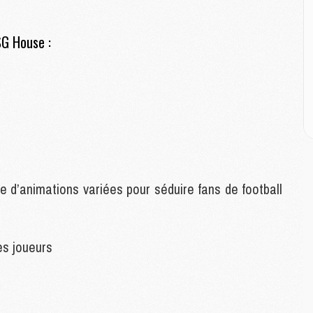
P
C
D
SG House :
M
M
M
M
M
M
M
te d’animations variées pour séduire fans de football
C
M
C
M
es joueurs
M
E
M