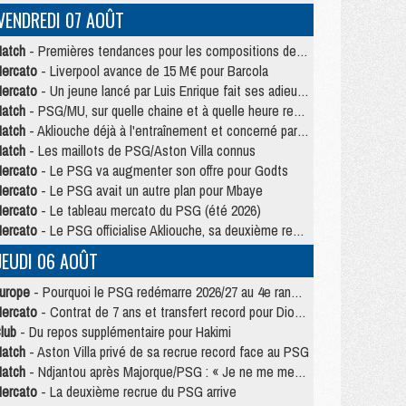
VENDREDI 07 AOÛT
atch
- Premières tendances pour les compositions de PSG/MU
ercato
- Liverpool avance de 15 M€ pour Barcola
ercato
- Un jeune lancé par Luis Enrique fait ses adieux au PSG
atch
- PSG/MU, sur quelle chaine et à quelle heure regarder le match ?
atch
- Akliouche déjà à l'entraînement et concerné par PSG/MU ?
atch
- Les maillots de PSG/Aston Villa connus
ercato
- Le PSG va augmenter son offre pour Godts
ercato
- Le PSG avait un autre plan pour Mbaye
ercato
- Le tableau mercato du PSG (été 2026)
ercato
- Le PSG officialise Akliouche, sa deuxième recrue de l’été
JEUDI 06 AOÛT
urope
- Pourquoi le PSG redémarre 2026/27 au 4e rang du coefficient UEFA
ercato
- Contrat de 7 ans et transfert record pour Diomandé loin du PSG
lub
- Du repos supplémentaire pour Hakimi
atch
- Aston Villa privé de sa recrue record face au PSG
atch
- Ndjantou après Majorque/PSG : « Je ne me mets pas de plafond »
ercato
- La deuxième recrue du PSG arrive