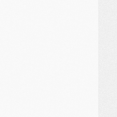
JEUDI 30 JUILLET
élections
- Ancelotti fait le ménage au Brésil mais veut garder Marquinhos
ercato
- Le statu quo du milieu du PSG se précise
lub
- Le PSG plutôt que la FIFA pour Al-Khelaïfi, poussé par l'UEFA ?
ercato
- Le PSG presserait Ferran Torres de se décider, deux pistes de secours
lub
- Déguisements, shopping, double scouting, Luis Campos dévoile ses méthodes
ercato
- Kroupi retiré du mercato
ercato
- Enfin une avancée dans le transfert d'Akliouche
MERCREDI 29 JUILLET
ercato
- Ferran Torres priorité du PSG, mais ouvert à tout
ercato
- Première offre de Liverpool en approche pour Barcola
ercato
- Le montant du transfert de Kolo Muani se précise, la formule aussi
ercato
- Kolo Muani attendu en Italie, son transfert débloqué
ercato
- Monaco a encore repoussé une offre du PSG pour Akliouche
ercato
- Liverpool presque d'accord avec Barcola, le PSG pas du tout
ercato
- Moment décisif pour le transfert de Kolo Muani
MARDI 28 JUILLET
ercato
- Des intermédiaires ont tenté de relancer Diomande au PSG