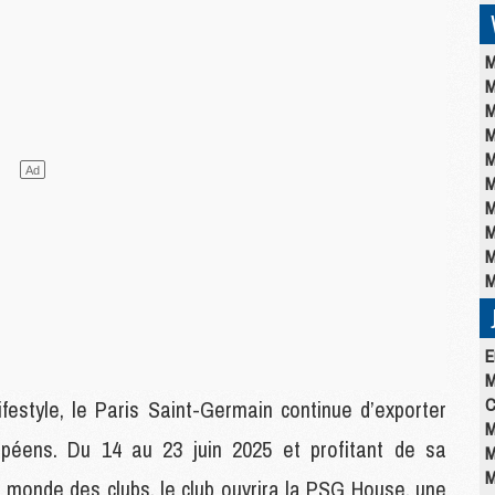
M
M
M
M
M
M
M
M
M
M
E
M
C
ifestyle, le Paris Saint-Germain continue d’exporter
M
péens. Du 14 au 23 juin 2025 et profitant de sa
M
M
 monde des clubs, le club ouvrira la PSG House, une