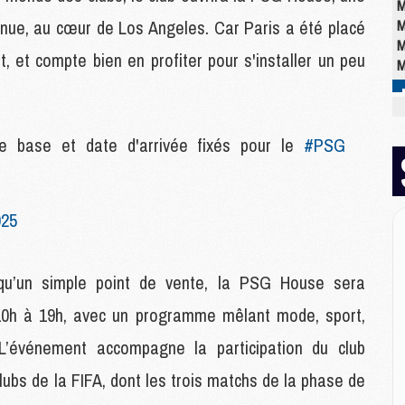
M
nue, au cœur de Los Angeles. Car Paris a été placé
M
M
t, et compte bien en profiter pour s'installer un peu
M
M
 base et date d'arrivée fixés pour le
#PSG
M
M
C
M
025
M
M
M
qu’un simple point de vente, la PSG House sera
M
M
 10h à 19h, avec un programme mêlant mode, sport,
M
 L’événement accompagne la participation du club
ubs de la FIFA, dont les trois matchs de la phase de
E