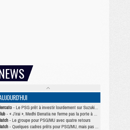
NEWS
AUJOURD'HUI
ercato
- Le PSG prêt à investir lourdement sur Suzuki malgré Safonov et Chevalier
lub
- « J’irai », Medhi Benatia ne ferme pas la porte à une arrivée au PSG
atch
- Le groupe pour PSG/MU avec quatre retours
atch
- Quelques cadres prêts pour PSG/MU, mais pas Akliouche ?