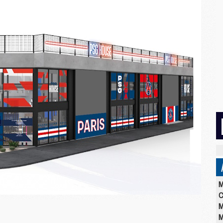
M
C
M
M