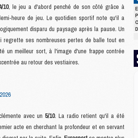
4/10
, le jeu a d'abord penché de son côté grâce à
E
P
emi-heure de jeu. Le quotidien sportif note qu'il a
C
 logiquement disparu du paysage après la pause. Un
D
M
ui regrette ses nombreuses pertes de balle tout en
M
M
ité un meilleur sort, à l'image d'une frappe contrée
M
xcentrée au retour des vestiaires.
M
M
M
 2026
M
C
M
s clémente avec un
5/10
. La radio retient qu'il a été
C
M
remier acte en cherchant la profondeur et en servant
M
iscret par la suite. Enfin,
Eurosport
se montre plus