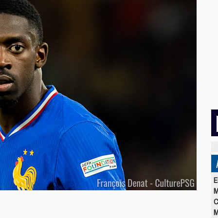
E
M
C
M