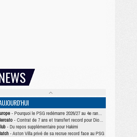
NEWS
AUJOURD'HUI
urope
- Pourquoi le PSG redémarre 2026/27 au 4e rang du coefficient UEFA
ercato
- Contrat de 7 ans et transfert record pour Diomandé loin du PSG
lub
- Du repos supplémentaire pour Hakimi
atch
- Aston Villa privé de sa recrue record face au PSG