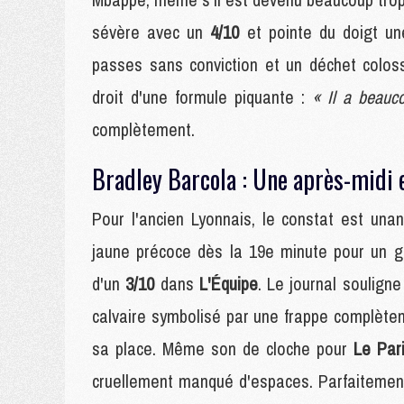
sévère avec un
4/10
et pointe du doigt une
passes sans conviction et un déchet colossa
droit d'une formule piquante :
« Il a beauc
complètement.
Bradley Barcola : Une après-midi 
Pour l'ancien Lyonnais, le constat est un
jaune précoce dès la 19e minute pour un ges
d'un
3/10
dans
L'Équipe
. Le journal soulign
calvaire symbolisé par une frappe complètem
sa place. Même son de cloche pour
Le Par
cruellement manqué d'espaces. Parfaitement