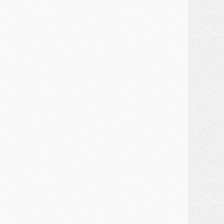
MARDI 28 JUILLET
ercato
- Des intermédiaires ont tenté de relancer Diomande au PSG
lub
- Au moins neuf jeunes conviés à l'entraînement des pros
ercato
- Une partie du communiqué du PSG sur Diomande expliquée
ercato
- Barcola futur plus gros transfert de l'été ?
ormation
- Retour sur la saison des U17 du PSG en 7 chiffres clés
lub
- Le PSG connaît ses premiers matches de septembre
ercato
- Un troisième prêt bouclé par le PSG
LUNDI 27 JUILLET
odcast
- Podcast CulturePSG à 22h : Mercato (Barcola, Diomande, etc)
ercato
- La prolongation de Dembélé au PSG dans la dernière ligne droite
lub
- Le PSG a fait sa reprise avec... 9 joueurs
és. sociaux
- Les Portugais du PSG réunis pendant leurs vacances
ercato
- Le PSG avance sur la piste Suzuki
ercato
- Après Digne, un autre défenseur en approche au PSG ?
lub
- Une petite quinzaine de joueurs attendus pour la reprise de l'entraînement du PSG
DIMANCHE 26 JUILLET