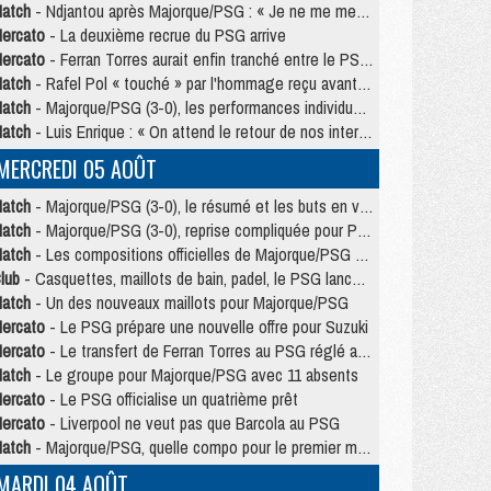
atch
- Ndjantou après Majorque/PSG : « Je ne me mets pas de plafond »
ercato
- La deuxième recrue du PSG arrive
ercato
- Ferran Torres aurait enfin tranché entre le PSG et le Barça
atch
- Rafel Pol « touché » par l'hommage reçu avant Majorque/PSG
atch
- Majorque/PSG (3-0), les performances individuelles
atch
- Luis Enrique : « On attend le retour de nos internationaux »
MERCREDI 05 AOÛT
atch
- Majorque/PSG (3-0), le résumé et les buts en video
atch
- Majorque/PSG (3-0), reprise compliquée pour Paris
atch
- Les compositions officielles de Majorque/PSG avec Kvara et de nombreux jeunes
lub
- Casquettes, maillots de bain, padel, le PSG lance sa collection été
atch
- Un des nouveaux maillots pour Majorque/PSG
ercato
- Le PSG prépare une nouvelle offre pour Suzuki
ercato
- Le transfert de Ferran Torres au PSG réglé avant le 12 août ?
atch
- Le groupe pour Majorque/PSG avec 11 absents
ercato
- Le PSG officialise un quatrième prêt
ercato
- Liverpool ne veut pas que Barcola au PSG
atch
- Majorque/PSG, quelle compo pour le premier match de la saison 2026/27 ?
MARDI 04 AOÛT