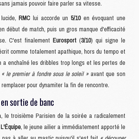
ans jamais pouvoir faire parler sa vitesse.
C
M
 lucide,
RMC
lui accorde un
5/10
en évoquant une
 en début de match, puis un gros manque d'efficacité
S
se. C'est finalement
Eurosport
(
3/10
) qui signe le
M
C
Décrit comme totalement apathique, hors du tempo et
M
C
en a enchaîné les dribbles trop longs et les pertes de
M
é
« le premier à fondre sous le soleil »
avant que son
M
 remplacer pour dynamiter la fin de rencontre.
M
e en sortie de banc
M
M
a, le troisième Parisien de la soirée a radicalement
M
M
r
L'Équipe
, le jeune ailier a immédiatement apporté le
M
pas à aller au mastic puisqu'il s'est fait
« découper
M