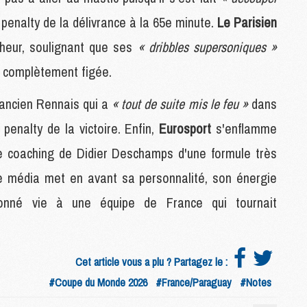
 penalty de la délivrance à la 65e minute.
Le Parisien
M
cheur, soulignant que ses
« dribbles supersoniques »
C
là complètement figée.
M
M
l'ancien Rennais qui a
« tout de suite mis le feu »
dans
F
C
enalty de la victoire. Enfin,
Eurosport
s'enflamme
M
le coaching de Didier Deschamps d'une formule très
e média met en avant sa personnalité, son énergie
P
M
donné vie à une équipe de France qui tournait
C
R
M
M
Cet article vous a plu ? Partagez le :
C
#Coupe du Monde 2026
#France/Paraguay
#Notes