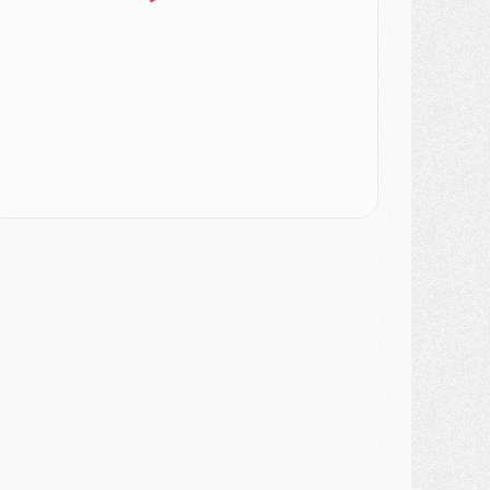
urope
- Gros coup dur pour Aston Villa avant de croiser le PSG
DIMANCHE 02 AOÛT
ercato
- Le transfert de Kolo Muani à la Juventus est officiel
ercato
- [MAJ] Le PSG a fait une grosse offre à Parme pour Suzuki
ercato
- Le PSG a envoyé une première offre pour Mika Godts
lub
- Après Pacho, d'autres retours en vue
ercato
- Changement de dernière minute pour Kolo Muani
SAMEDI 01 AOÛT
ercato
- L'agent de Mika Godts confirme un accord avec le PSG
lub
- Quels numéros de maillot pour Akliouche et Digne au PSG ?
atch
- Un hommage prévu lors de Brest/PSG
ercato
- Le PSG et le Barça ont rendez-vous pour Ferran Torres
ercato
- Guéla Doué dans les listes du PSG
ercato
- Le transfert de Mika Godts au PSG en bonne voie
VENDREDI 31 JUILLET
atch
- Un diffuseur annoncé pour les deux premiers matchs amicaux du PSG
ercato
- Le transfert d'Akliouche au PSG bouclé, le montant se précise
lub
- Un retour majeur dans le groupe du PSG