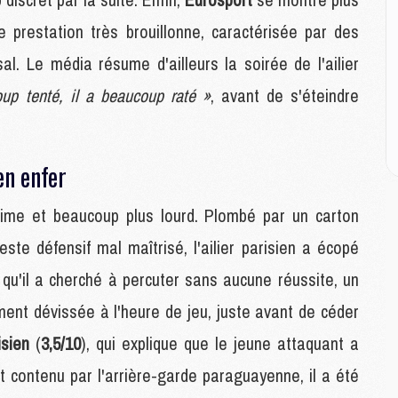
E
 prestation très brouillonne, caractérisée par des
M
l. Le média résume d'ailleurs la soirée de l'ailier
M
oup tenté, il a beaucoup raté »
, avant de s'éteindre
M
C
M
en enfer
M
anime et beaucoup plus lourd. Plombé par un carton
C
M
te défensif mal maîtrisé, l'ailier parisien a écopé
M
e qu'il a cherché à percuter sans aucune réussite, un
M
M
ent dévissée à l'heure de jeu, juste avant de céder
isien
(
3,5/10
), qui explique que le jeune attaquant a
M
 contenu par l'arrière-garde paraguayenne, il a été
M
C