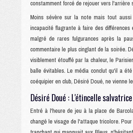
constamment forcé de rejouer vers l'arrière s
Moins sévère sur la note mais tout aussi
incapacité flagrante à faire des différences
malgré de rares fulgurances après la pau
commentaire le plus cinglant de la soirée. 
visiblement étouffé par la chaleur, le Parisi
balle évitables. Le média conclut qu'il a ét
coéquipier en club, Désiré Doué, ne vienne le
Désiré Doué : L'étincelle salvatric
Entré à l'heure de jeu à la place de Barcol
changé le visage de l'attaque tricolore. Pou
tranchant qui manquait aux Bleus, n'hésitant 