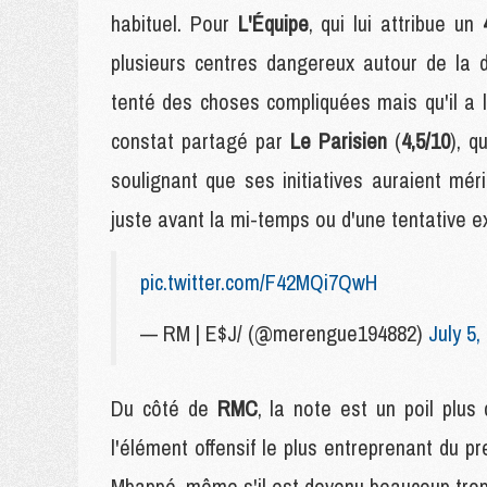
habituel. Pour
L'Équipe
, qui lui attribue un
plusieurs centres dangereux autour de la d
tenté des choses compliquées mais qu'il a
constat partagé par
Le Parisien
(
4,5/10
), q
soulignant que ses initiatives auraient mér
juste avant la mi-temps ou d'une tentative e
pic.twitter.com/F42MQi7QwH
— RM | E$J/ (@merengue194882)
July 5,
Du côté de
RMC
, la note est un poil plu
l'élément offensif le plus entreprenant du p
Mbappé, même s'il est devenu beaucoup trop d