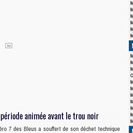
M
M
M
M
M
M
M
M
M
C
M
M
M
M
M
ériode animée avant le trou noir
M
M
uméro 7 des Bleus a souffert de son déchet technique