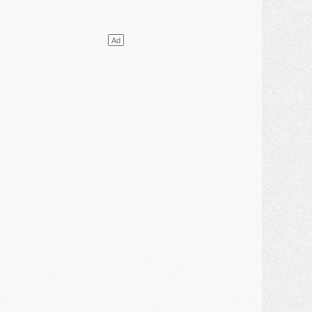
lub
- [MAJ] Ndjantou et deux jeunes du PSG annoncés dans un tournoi U21
ercato
- L'étonnante piste Suzuki confirmée et onéreuse
JEUDI 30 JUILLET
élections
- Ancelotti fait le ménage au Brésil mais veut garder Marquinhos
ercato
- Le statu quo du milieu du PSG se précise
lub
- Le PSG plutôt que la FIFA pour Al-Khelaïfi, poussé par l'UEFA ?
ercato
- Le PSG presserait Ferran Torres de se décider, deux pistes de secours
lub
- Déguisements, shopping, double scouting, Luis Campos dévoile ses méthodes
ercato
- Kroupi retiré du mercato
ercato
- Enfin une avancée dans le transfert d'Akliouche
MERCREDI 29 JUILLET
ercato
- Ferran Torres priorité du PSG, mais ouvert à tout
ercato
- Première offre de Liverpool en approche pour Barcola
ercato
- Le montant du transfert de Kolo Muani se précise, la formule aussi
ercato
- Kolo Muani attendu en Italie, son transfert débloqué
ercato
- Monaco a encore repoussé une offre du PSG pour Akliouche
ercato
- Liverpool presque d'accord avec Barcola, le PSG pas du tout
ercato
- Moment décisif pour le transfert de Kolo Muani