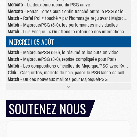
Mercato
- La deuxième recrue du PSG arrive
Mercato
- Ferran Torres aurait enfin tranché entre le PSG et le Barça
Match
- Rafel Pol « touché » par l'hommage reçu avant Majorque/PSG
Match
- Majorque/PSG (3-0), les performances individuelles
Match
- Luis Enrique : « On attend le retour de nos internationaux »
MERCREDI 05 AOÛT
Match
- Majorque/PSG (3-0), le résumé et les buts en video
Match
- Majorque/PSG (3-0), reprise compliquée pour Paris
Match
- Les compositions officielles de Majorque/PSG avec Kvara et de nombreux jeunes
Club
- Casquettes, maillots de bain, padel, le PSG lance sa collection été
Match
- Un des nouveaux maillots pour Majorque/PSG
Mercato
- Le PSG prépare une nouvelle offre pour Suzuki
Mercato
- Le transfert de Ferran Torres au PSG réglé avant le 12 août ?
Match
- Le groupe pour Majorque/PSG avec 11 absents
SOUTENEZ NOUS
Mercato
- Le PSG officialise un quatrième prêt
Mercato
- Liverpool ne veut pas que Barcola au PSG
Match
- Majorque/PSG, quelle compo pour le premier match de la saison 2026/27 ?
MARDI 04 AOÛT