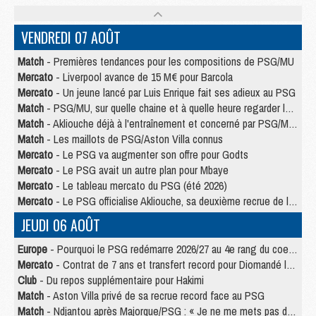
VENDREDI 07 AOÛT
Match
- Premières tendances pour les compositions de PSG/MU
Mercato
- Liverpool avance de 15 M€ pour Barcola
Mercato
- Un jeune lancé par Luis Enrique fait ses adieux au PSG
Match
- PSG/MU, sur quelle chaine et à quelle heure regarder le match ?
Match
- Akliouche déjà à l'entraînement et concerné par PSG/MU ?
Match
- Les maillots de PSG/Aston Villa connus
Mercato
- Le PSG va augmenter son offre pour Godts
Mercato
- Le PSG avait un autre plan pour Mbaye
Mercato
- Le tableau mercato du PSG (été 2026)
Mercato
- Le PSG officialise Akliouche, sa deuxième recrue de l’été
JEUDI 06 AOÛT
Europe
- Pourquoi le PSG redémarre 2026/27 au 4e rang du coefficient UEFA
Mercato
- Contrat de 7 ans et transfert record pour Diomandé loin du PSG
Club
- Du repos supplémentaire pour Hakimi
Match
- Aston Villa privé de sa recrue record face au PSG
Match
- Ndjantou après Majorque/PSG : « Je ne me mets pas de plafond »