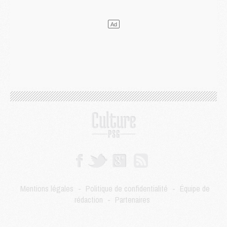
Mercato
- Le transfert de Kolo Muani à la Juventus est officiel
Mercato
- [MAJ] Le PSG a fait une grosse offre à Parme pour Suzuki
Mercato
- Le PSG a envoyé une première offre pour Mika Godts
Club
- Après Pacho, d'autres retours en vue
Mercato
- Changement de dernière minute pour Kolo Muani
SAMEDI 01 AOÛT
Mercato
- L'agent de Mika Godts confirme un accord avec le PSG
Club
- Quels numéros de maillot pour Akliouche et Digne au PSG ?
Match
- Un hommage prévu lors de Brest/PSG
Mercato
- Le PSG et le Barça ont rendez-vous pour Ferran Torres
Mercato
- Guéla Doué dans les listes du PSG
Mercato
- Le transfert de Mika Godts au PSG en bonne voie
VENDREDI 31 JUILLET
Match
- Un diffuseur annoncé pour les deux premiers matchs amicaux du PSG
Mentions légales
-
Politique de confidentialité
-
Équipe de
Mercato
- Le transfert d'Akliouche au PSG bouclé, le montant se précise
rédaction
-
Partenaires
Club
- Un retour majeur dans le groupe du PSG
Club
- [MAJ] Ndjantou et deux jeunes du PSG annoncés dans un tournoi U21