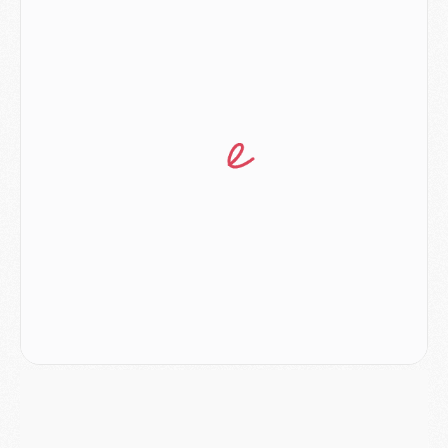
Europe
- Les chapeaux provisoires de la Ligue des champions 2026/27
Podcast
- Podcast CulturePSG : Akliouche présenté par un fan de Monaco
Club
- Le PSG dévoile sa première collection d'entraînement pour 2026/2027
Discipline
- Un arbitre inattendu, mais porte-bonheur pour Lens/PSG
Match
- Majorque/PSG, sur quelle chaine et à quelle heure regarder le match ?
Mercato
- Le plan du PSG pour Suzuki et Chevalier se précise
Mercato
- L'Ajax refuse la première offre du PSG pour Godts
Mercato
- Le PSG veut accélérer, Ferran Torres temporise
Mercato
- Liverpool encore très loin du compte pour Barcola
LUNDI 03 AOÛT
Match
- Podcast CulturePSG : Mercato (Godts, Suzuki, Akliouche, Barcola, etc)
Mercato
- L'Ajax attend bien plus de 45M pour Mika Godts
Club
- Quatre retours importants dans le groupe du PSG, et un plus discret
Mercato
- Ayari file en Ligue 2
Club
- Le PSG s'associe avec un géant de la tech
Mercato
- Vu d'Italie, le transfert de Suzuki au PSG est bien engagé
Mercato
- Ferran Torres ne serait pas à vendre, mais...
Europe
- Gros coup dur pour Aston Villa avant de croiser le PSG
DIMANCHE 02 AOÛT