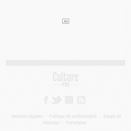
Mercato
- Le PSG veut accélérer, Ferran Torres temporise
Mercato
- Liverpool encore très loin du compte pour Barcola
LUNDI 03 AOÛT
Match
- Podcast CulturePSG : Mercato (Godts, Suzuki, Akliouche, Barcola, etc)
Mercato
- L'Ajax attend bien plus de 45M pour Mika Godts
Club
- Quatre retours importants dans le groupe du PSG, et un plus discret
Mercato
- Ayari file en Ligue 2
Club
- Le PSG s'associe avec un géant de la tech
Mercato
- Vu d'Italie, le transfert de Suzuki au PSG est bien engagé
Mercato
- Ferran Torres ne serait pas à vendre, mais...
Europe
- Gros coup dur pour Aston Villa avant de croiser le PSG
DIMANCHE 02 AOÛT
Mercato
- Le transfert de Kolo Muani à la Juventus est officiel
Mercato
- [MAJ] Le PSG a fait une grosse offre à Parme pour Suzuki
Mercato
- Le PSG a envoyé une première offre pour Mika Godts
Club
- Après Pacho, d'autres retours en vue
Mentions légales
-
Politique de confidentialité
-
Équipe de
Mercato
- Changement de dernière minute pour Kolo Muani
rédaction
-
Partenaires
SAMEDI 01 AOÛT