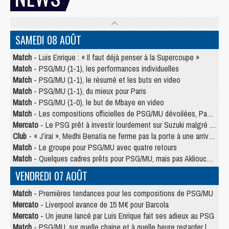
SAMEDI 08 AOÛT
Match
- Luis Enrique : « Il faut déjà penser à la Supercoupe »
Match
- PSG/MU (1-1), les performances individuelles
Match
- PSG/MU (1-1), le résumé et les buts en video
Match
- PSG/MU (1-1), du mieux pour Paris
Match
- PSG/MU (1-0), le but de Mbaye en video
Match
- Les compositions officielles de PSG/MU dévoilées, Pacho titulaire
Mercato
- Le PSG prêt à investir lourdement sur Suzuki malgré Safonov et Chevalier
Club
- « J’irai », Medhi Benatia ne ferme pas la porte à une arrivée au PSG
Match
- Le groupe pour PSG/MU avec quatre retours
Match
- Quelques cadres prêts pour PSG/MU, mais pas Akliouche ?
VENDREDI 07 AOÛT
Match
- Premières tendances pour les compositions de PSG/MU
Mercato
- Liverpool avance de 15 M€ pour Barcola
Mercato
- Un jeune lancé par Luis Enrique fait ses adieux au PSG
Match
- PSG/MU, sur quelle chaine et à quelle heure regarder le match ?