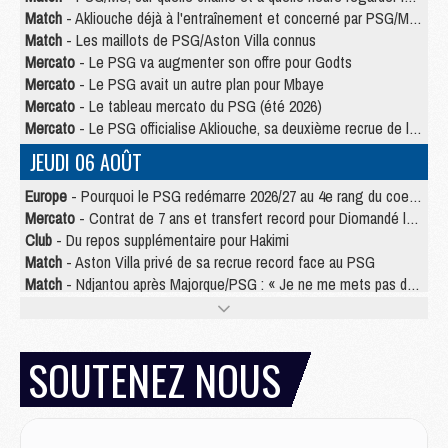
Match
- Akliouche déjà à l'entraînement et concerné par PSG/MU ?
Match
- Les maillots de PSG/Aston Villa connus
Mercato
- Le PSG va augmenter son offre pour Godts
Mercato
- Le PSG avait un autre plan pour Mbaye
Mercato
- Le tableau mercato du PSG (été 2026)
Mercato
- Le PSG officialise Akliouche, sa deuxième recrue de l’été
JEUDI 06 AOÛT
Europe
- Pourquoi le PSG redémarre 2026/27 au 4e rang du coefficient UEFA
Mercato
- Contrat de 7 ans et transfert record pour Diomandé loin du PSG
Club
- Du repos supplémentaire pour Hakimi
Match
- Aston Villa privé de sa recrue record face au PSG
Match
- Ndjantou après Majorque/PSG : « Je ne me mets pas de plafond »
Mercato
- La deuxième recrue du PSG arrive
Mercato
- Ferran Torres aurait enfin tranché entre le PSG et le Barça
Match
- Rafel Pol « touché » par l'hommage reçu avant Majorque/PSG
SOUTENEZ NOUS
Match
- Majorque/PSG (3-0), les performances individuelles
Match
- Luis Enrique : « On attend le retour de nos internationaux »
MERCREDI 05 AOÛT