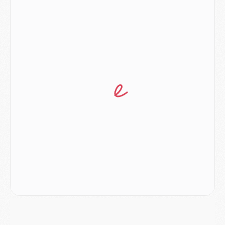
Match
- Majorque/PSG (3-0), le résumé et les buts en video
Match
- Majorque/PSG (3-0), reprise compliquée pour Paris
Match
- Les compositions officielles de Majorque/PSG avec Kvara et de nombreux jeunes
Club
- Casquettes, maillots de bain, padel, le PSG lance sa collection été
Match
- Un des nouveaux maillots pour Majorque/PSG
Mercato
- Le PSG prépare une nouvelle offre pour Suzuki
Mercato
- Le transfert de Ferran Torres au PSG réglé avant le 12 août ?
Match
- Le groupe pour Majorque/PSG avec 11 absents
Mercato
- Le PSG officialise un quatrième prêt
Mercato
- Liverpool ne veut pas que Barcola au PSG
Match
- Majorque/PSG, quelle compo pour le premier match de la saison 2026/27 ?
MARDI 04 AOÛT
Europe
- Les chapeaux provisoires de la Ligue des champions 2026/27
Podcast
- Podcast CulturePSG : Akliouche présenté par un fan de Monaco
Club
- Le PSG dévoile sa première collection d'entraînement pour 2026/2027
Discipline
- Un arbitre inattendu, mais porte-bonheur pour Lens/PSG
Match
- Majorque/PSG, sur quelle chaine et à quelle heure regarder le match ?
Mercato
- Le plan du PSG pour Suzuki et Chevalier se précise
Mercato
- L'Ajax refuse la première offre du PSG pour Godts