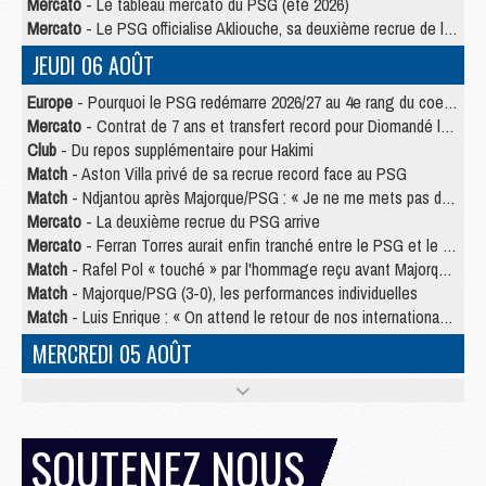
Mercato
- Le tableau mercato du PSG (été 2026)
Mercato
- Le PSG officialise Akliouche, sa deuxième recrue de l’été
JEUDI 06 AOÛT
Europe
- Pourquoi le PSG redémarre 2026/27 au 4e rang du coefficient UEFA
Mercato
- Contrat de 7 ans et transfert record pour Diomandé loin du PSG
Club
- Du repos supplémentaire pour Hakimi
Match
- Aston Villa privé de sa recrue record face au PSG
Match
- Ndjantou après Majorque/PSG : « Je ne me mets pas de plafond »
Mercato
- La deuxième recrue du PSG arrive
Mercato
- Ferran Torres aurait enfin tranché entre le PSG et le Barça
Match
- Rafel Pol « touché » par l'hommage reçu avant Majorque/PSG
Match
- Majorque/PSG (3-0), les performances individuelles
Match
- Luis Enrique : « On attend le retour de nos internationaux »
MERCREDI 05 AOÛT
Match
- Majorque/PSG (3-0), le résumé et les buts en video
Match
- Majorque/PSG (3-0), reprise compliquée pour Paris
Match
- Les compositions officielles de Majorque/PSG avec Kvara et de nombreux jeunes
SOUTENEZ NOUS
Club
- Casquettes, maillots de bain, padel, le PSG lance sa collection été