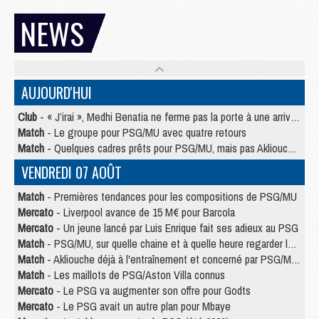
NEWS
AUJOURD'HUI
Club
- « J’irai », Medhi Benatia ne ferme pas la porte à une arrivée au PSG
Match
- Le groupe pour PSG/MU avec quatre retours
Match
- Quelques cadres prêts pour PSG/MU, mais pas Akliouche ?
VENDREDI 07 AOÛT
Match
- Premières tendances pour les compositions de PSG/MU
Mercato
- Liverpool avance de 15 M€ pour Barcola
Mercato
- Un jeune lancé par Luis Enrique fait ses adieux au PSG
Match
- PSG/MU, sur quelle chaine et à quelle heure regarder le match ?
Match
- Akliouche déjà à l'entraînement et concerné par PSG/MU ?
Match
- Les maillots de PSG/Aston Villa connus
Mercato
- Le PSG va augmenter son offre pour Godts
Mercato
- Le PSG avait un autre plan pour Mbaye