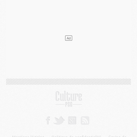
Mercato
- L'Ajax attend bien plus de 45M pour Mika Godts
Club
- Quatre retours importants dans le groupe du PSG, et un plus discret
Mercato
- Ayari file en Ligue 2
Club
- Le PSG s'associe avec un géant de la tech
Mercato
- Vu d'Italie, le transfert de Suzuki au PSG est bien engagé
Mercato
- Ferran Torres ne serait pas à vendre, mais...
Europe
- Gros coup dur pour Aston Villa avant de croiser le PSG
DIMANCHE 02 AOÛT
Mercato
- Le transfert de Kolo Muani à la Juventus est officiel
Mercato
- [MAJ] Le PSG a fait une grosse offre à Parme pour Suzuki
Mercato
- Le PSG a envoyé une première offre pour Mika Godts
Club
- Après Pacho, d'autres retours en vue
Mercato
- Changement de dernière minute pour Kolo Muani
SAMEDI 01 AOÛT
Mercato
- L'agent de Mika Godts confirme un accord avec le PSG
Club
- Quels numéros de maillot pour Akliouche et Digne au PSG ?
Match
- Un hommage prévu lors de Brest/PSG
Mercato
- Le PSG et le Barça ont rendez-vous pour Ferran Torres