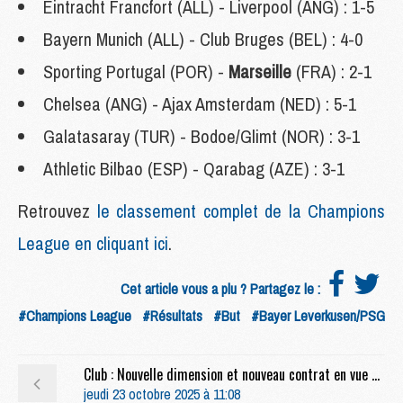
Eintracht Francfort (ALL) - Liverpool (ANG) : 1-5
Bayern Munich (ALL) - Club Bruges (BEL) : 4-0
Sporting Portugal (POR) -
Marseille
(FRA) : 2-1
Chelsea (ANG) - Ajax Amsterdam (NED) : 5-1
Galatasaray (TUR) - Bodoe/Glimt (NOR) : 3-1
Athletic Bilbao (ESP) - Qarabag (AZE) : 3-1
Retrouvez
le classement complet de la Champions
League en cliquant ici
.
Cet article vous a plu ? Partagez le :
#Champions League
#Résultats
#But
#Bayer Leverkusen/PSG
Club : Nouvelle dimension et nouveau contrat en vue pour Mayulu
jeudi 23 octobre 2025 à 11:08