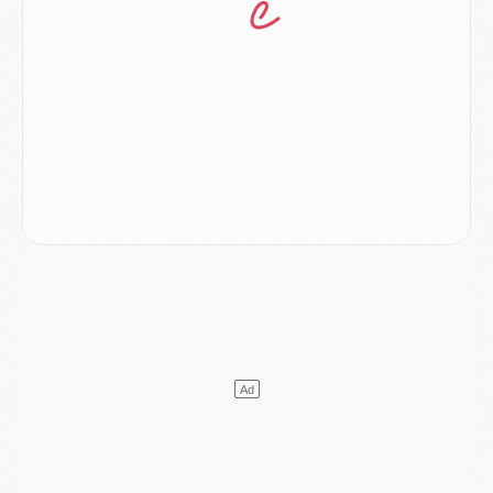
Europe
- Les chapeaux provisoires de la Ligue des champions 2026/27
Podcast
- Podcast CulturePSG : Akliouche présenté par un fan de Monaco
Club
- Le PSG dévoile sa première collection d'entraînement pour 2026/2027
Discipline
- Un arbitre inattendu, mais porte-bonheur pour Lens/PSG
Match
- Majorque/PSG, sur quelle chaine et à quelle heure regarder le match ?
Mercato
- Le plan du PSG pour Suzuki et Chevalier se précise
Mercato
- L'Ajax refuse la première offre du PSG pour Godts
Mercato
- Le PSG veut accélérer, Ferran Torres temporise
Mercato
- Liverpool encore très loin du compte pour Barcola
LUNDI 03 AOÛT
Match
- Podcast CulturePSG : Mercato (Godts, Suzuki, Akliouche, Barcola, etc)
Mercato
- L'Ajax attend bien plus de 45M pour Mika Godts
Club
- Quatre retours importants dans le groupe du PSG, et un plus discret
Mercato
- Ayari file en Ligue 2
Club
- Le PSG s'associe avec un géant de la tech
Mercato
- Vu d'Italie, le transfert de Suzuki au PSG est bien engagé
Mercato
- Ferran Torres ne serait pas à vendre, mais...
Europe
- Gros coup dur pour Aston Villa avant de croiser le PSG
DIMANCHE 02 AOÛT