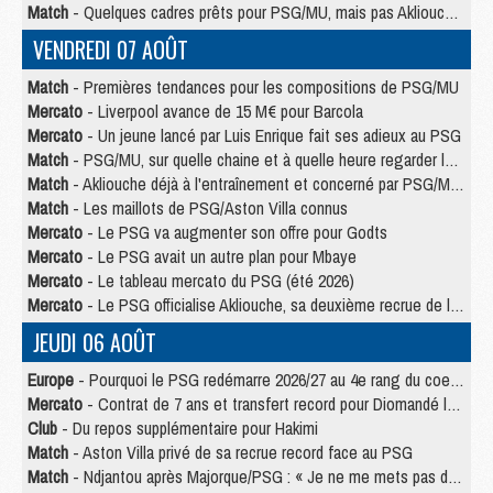
Match
- Quelques cadres prêts pour PSG/MU, mais pas Akliouche ?
VENDREDI 07 AOÛT
Match
- Premières tendances pour les compositions de PSG/MU
Mercato
- Liverpool avance de 15 M€ pour Barcola
Mercato
- Un jeune lancé par Luis Enrique fait ses adieux au PSG
Match
- PSG/MU, sur quelle chaine et à quelle heure regarder le match ?
Match
- Akliouche déjà à l'entraînement et concerné par PSG/MU ?
Match
- Les maillots de PSG/Aston Villa connus
Mercato
- Le PSG va augmenter son offre pour Godts
Mercato
- Le PSG avait un autre plan pour Mbaye
Mercato
- Le tableau mercato du PSG (été 2026)
Mercato
- Le PSG officialise Akliouche, sa deuxième recrue de l’été
JEUDI 06 AOÛT
Europe
- Pourquoi le PSG redémarre 2026/27 au 4e rang du coefficient UEFA
Mercato
- Contrat de 7 ans et transfert record pour Diomandé loin du PSG
Club
- Du repos supplémentaire pour Hakimi
Match
- Aston Villa privé de sa recrue record face au PSG
Match
- Ndjantou après Majorque/PSG : « Je ne me mets pas de plafond »