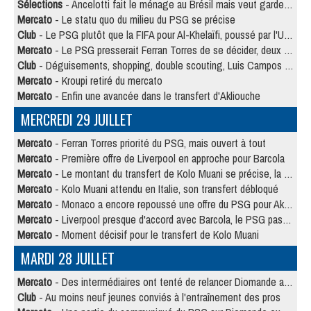
Sélections
- Ancelotti fait le ménage au Brésil mais veut garder Marquinhos
Mercato
- Le statu quo du milieu du PSG se précise
Club
- Le PSG plutôt que la FIFA pour Al-Khelaïfi, poussé par l'UEFA ?
Mercato
- Le PSG presserait Ferran Torres de se décider, deux pistes de secours
Club
- Déguisements, shopping, double scouting, Luis Campos dévoile ses méthodes
Mercato
- Kroupi retiré du mercato
Mercato
- Enfin une avancée dans le transfert d'Akliouche
MERCREDI 29 JUILLET
Mercato
- Ferran Torres priorité du PSG, mais ouvert à tout
Mercato
- Première offre de Liverpool en approche pour Barcola
Mercato
- Le montant du transfert de Kolo Muani se précise, la formule aussi
Mercato
- Kolo Muani attendu en Italie, son transfert débloqué
Mercato
- Monaco a encore repoussé une offre du PSG pour Akliouche
Mercato
- Liverpool presque d'accord avec Barcola, le PSG pas du tout
Mercato
- Moment décisif pour le transfert de Kolo Muani
MARDI 28 JUILLET
Mercato
- Des intermédiaires ont tenté de relancer Diomande au PSG
Club
- Au moins neuf jeunes conviés à l'entraînement des pros