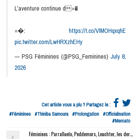
L’aventure continue d=�
=�:
https://t.co/VlMOHqxqhE
pic.twitter.com/LwHRXzhEHy
— PSG Féminines (@PSG_Feminines)
July 8,
2026
Cet article vous a plu ? Partagez le :
#Féminines
#Thiniba Samoura
#Prolongation
#Officialisation
#Mercato
Féminines : Parralluelo, Peddemors, Leuchter, les dernières rumeurs du mercato des féminines