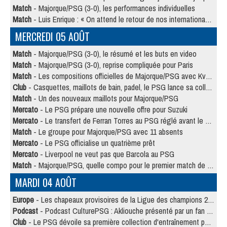
Match
- Majorque/PSG (3-0), les performances individuelles
Match
- Luis Enrique : « On attend le retour de nos internationaux »
MERCREDI 05 AOÛT
Match
- Majorque/PSG (3-0), le résumé et les buts en video
Match
- Majorque/PSG (3-0), reprise compliquée pour Paris
Match
- Les compositions officielles de Majorque/PSG avec Kvara et de nombreux jeunes
Club
- Casquettes, maillots de bain, padel, le PSG lance sa collection été
Match
- Un des nouveaux maillots pour Majorque/PSG
Mercato
- Le PSG prépare une nouvelle offre pour Suzuki
Mercato
- Le transfert de Ferran Torres au PSG réglé avant le 12 août ?
Match
- Le groupe pour Majorque/PSG avec 11 absents
Mercato
- Le PSG officialise un quatrième prêt
Mercato
- Liverpool ne veut pas que Barcola au PSG
Match
- Majorque/PSG, quelle compo pour le premier match de la saison 2026/27 ?
MARDI 04 AOÛT
Europe
- Les chapeaux provisoires de la Ligue des champions 2026/27
Podcast
- Podcast CulturePSG : Akliouche présenté par un fan de Monaco
Club
- Le PSG dévoile sa première collection d'entraînement pour 2026/2027