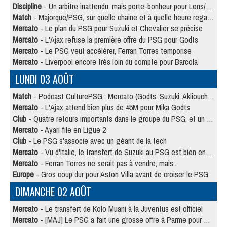
Discipline
- Un arbitre inattendu, mais porte-bonheur pour Lens/PSG
Match
- Majorque/PSG, sur quelle chaine et à quelle heure regarder le match ?
Mercato
- Le plan du PSG pour Suzuki et Chevalier se précise
Mercato
- L'Ajax refuse la première offre du PSG pour Godts
Mercato
- Le PSG veut accélérer, Ferran Torres temporise
Mercato
- Liverpool encore très loin du compte pour Barcola
LUNDI 03 AOÛT
Match
- Podcast CulturePSG : Mercato (Godts, Suzuki, Akliouche, Barcola, etc)
Mercato
- L'Ajax attend bien plus de 45M pour Mika Godts
Club
- Quatre retours importants dans le groupe du PSG, et un plus discret
Mercato
- Ayari file en Ligue 2
Club
- Le PSG s'associe avec un géant de la tech
Mercato
- Vu d'Italie, le transfert de Suzuki au PSG est bien engagé
Mercato
- Ferran Torres ne serait pas à vendre, mais...
Europe
- Gros coup dur pour Aston Villa avant de croiser le PSG
DIMANCHE 02 AOÛT
Mercato
- Le transfert de Kolo Muani à la Juventus est officiel
Mercato
- [MAJ] Le PSG a fait une grosse offre à Parme pour Suzuki