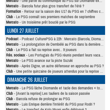
Mercato
- Une partie du communiqué du PSG sur Diomande expliquée
Mercato
- Barcola futur plus gros transfert de l'été ?
Formation
- Retour sur la saison des U17 du PSG en 7 chiffres clés
Club
- Le PSG connaît ses premiers matches de septembre
Mercato
- Un troisième prêt bouclé par le PSG
LUNDI 27 JUILLET
Podcast
- Podcast CulturePSG à 22h : Mercato (Barcola, Diomande, etc)
Mercato
- La prolongation de Dembélé au PSG dans la dernière ligne droite
Club
- Le PSG a fait sa reprise avec... 9 joueurs
Rés. sociaux
- Les Portugais du PSG réunis pendant leurs vacances
Mercato
- Le PSG avance sur la piste Suzuki
Mercato
- Après Digne, un autre défenseur en approche au PSG ?
Club
- Une petite quinzaine de joueurs attendus pour la reprise de l'entraînement du PSG
DIMANCHE 26 JUILLET
Mercato
- Le PSG lâche Diomande et tacle des demandes « totalement disproportionnés »
Club
- [Avant la reprise] Les tauliers de la saison passée
Club
- Barcola refuse de prolonger au PSG
Mercato
- Luis Enrique derrière l'intérêt du PSG pour Rodri ?
Mercato
- Le transfert de Kolo Muani enfin débloqué ?