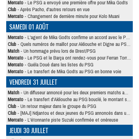
Mercato
- Le PSG a envoyé une première offre pour Mika Godts
Club
- Après Pacho, d'autres retours en vue
Mercato
- Changement de dernière minute pour Kolo Muani
SAMEDI 01 AOÛT
Mercato
- L'agent de Mika Godts confirme un accord avec le PSG
Club
- Quels numéros de maillot pour Akliouche et Digne au PSG ?
Match
- Un hommage prévu lors de Brest/PSG
Mercato
- Le PSG et le Barça ont rendez-vous pour Ferran Torres
Mercato
- Guéla Doué dans les listes du PSG
Mercato
- Le transfert de Mika Godts au PSG en bonne voie
VENDREDI 31 JUILLET
Match
- Un diffuseur annoncé pour les deux premiers matchs amicaux du PSG
Mercato
- Le transfert d'Akliouche au PSG bouclé, le montant se précise
Club
- Un retour majeur dans le groupe du PSG
Club
- [MAJ] Ndjantou et deux jeunes du PSG annoncés dans un tournoi U21
Mercato
- L'étonnante piste Suzuki confirmée et onéreuse
JEUDI 30 JUILLET