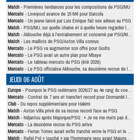
Match
- Premières tendances pour les compositions de PSG/MU
Mercato
- Liverpool avance de 15 M€ pour Barcola
Mercato
- Un jeune lancé par Luis Enrique fait ses adieux au PSG
Match
- PSG/MU, sur quelle chaine et à quelle heure regarder le match ?
Match
- Akliouche déjà à l'entraînement et concerné par PSG/MU ?
Match
- Les maillots de PSG/Aston Villa connus
Mercato
- Le PSG va augmenter son offre pour Godts
Mercato
- Le PSG avait un autre plan pour Mbaye
Mercato
- Le tableau mercato du PSG (été 2026)
Mercato
- Le PSG officialise Akliouche, sa deuxième recrue de l’été
JEUDI 06 AOÛT
Europe
- Pourquoi le PSG redémarre 2026/27 au 4e rang du coefficient UEFA
Mercato
- Contrat de 7 ans et transfert record pour Diomandé loin du PSG
Club
- Du repos supplémentaire pour Hakimi
Match
- Aston Villa privé de sa recrue record face au PSG
Match
- Ndjantou après Majorque/PSG : « Je ne me mets pas de plafond »
Mercato
- La deuxième recrue du PSG arrive
Mercato
- Ferran Torres aurait enfin tranché entre le PSG et le Barça
Match
- Rafel Pol « touché » par l'hommage reçu avant Majorque/PSG