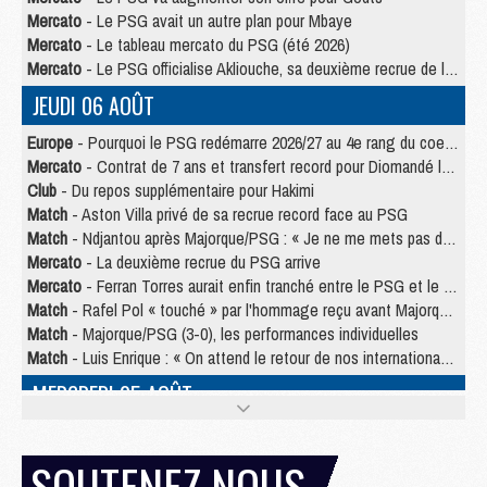
Mercato
- Le PSG avait un autre plan pour Mbaye
Mercato
- Le tableau mercato du PSG (été 2026)
Mercato
- Le PSG officialise Akliouche, sa deuxième recrue de l’été
JEUDI 06 AOÛT
Europe
- Pourquoi le PSG redémarre 2026/27 au 4e rang du coefficient UEFA
Mercato
- Contrat de 7 ans et transfert record pour Diomandé loin du PSG
Club
- Du repos supplémentaire pour Hakimi
Match
- Aston Villa privé de sa recrue record face au PSG
Match
- Ndjantou après Majorque/PSG : « Je ne me mets pas de plafond »
Mercato
- La deuxième recrue du PSG arrive
Mercato
- Ferran Torres aurait enfin tranché entre le PSG et le Barça
Match
- Rafel Pol « touché » par l'hommage reçu avant Majorque/PSG
Match
- Majorque/PSG (3-0), les performances individuelles
Match
- Luis Enrique : « On attend le retour de nos internationaux »
MERCREDI 05 AOÛT
Match
- Majorque/PSG (3-0), le résumé et les buts en video
Match
- Majorque/PSG (3-0), reprise compliquée pour Paris
SOUTENEZ NOUS
Match
- Les compositions officielles de Majorque/PSG avec Kvara et de nombreux jeunes