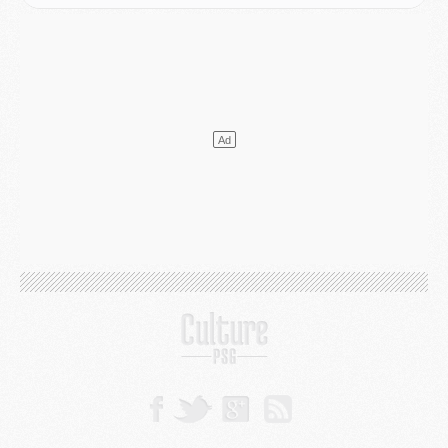
Match
- Podcast CulturePSG : Mercato (Godts, Suzuki, Akliouche, Barcola, etc)
Mercato
- L'Ajax attend bien plus de 45M pour Mika Godts
Club
- Quatre retours importants dans le groupe du PSG, et un plus discret
Mercato
- Ayari file en Ligue 2
Club
- Le PSG s'associe avec un géant de la tech
Mercato
- Vu d'Italie, le transfert de Suzuki au PSG est bien engagé
Mercato
- Ferran Torres ne serait pas à vendre, mais...
Europe
- Gros coup dur pour Aston Villa avant de croiser le PSG
DIMANCHE 02 AOÛT
Mercato
- Le transfert de Kolo Muani à la Juventus est officiel
Mercato
- [MAJ] Le PSG a fait une grosse offre à Parme pour Suzuki
Mercato
- Le PSG a envoyé une première offre pour Mika Godts
Club
- Après Pacho, d'autres retours en vue
Mercato
- Changement de dernière minute pour Kolo Muani
SAMEDI 01 AOÛT
Mercato
- L'agent de Mika Godts confirme un accord avec le PSG
Club
- Quels numéros de maillot pour Akliouche et Digne au PSG ?