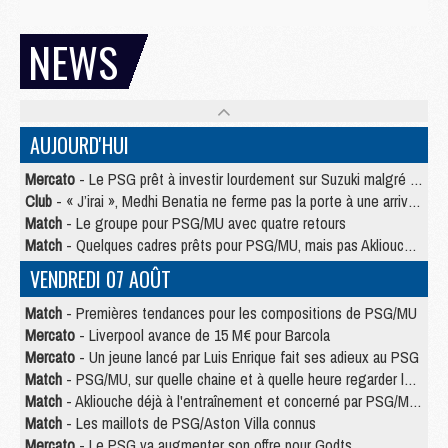
NEWS
AUJOURD'HUI
Mercato
- Le PSG prêt à investir lourdement sur Suzuki malgré Safonov et Chevalier
Club
- « J’irai », Medhi Benatia ne ferme pas la porte à une arrivée au PSG
Match
- Le groupe pour PSG/MU avec quatre retours
Match
- Quelques cadres prêts pour PSG/MU, mais pas Akliouche ?
VENDREDI 07 AOÛT
Match
- Premières tendances pour les compositions de PSG/MU
Mercato
- Liverpool avance de 15 M€ pour Barcola
Mercato
- Un jeune lancé par Luis Enrique fait ses adieux au PSG
Match
- PSG/MU, sur quelle chaine et à quelle heure regarder le match ?
Match
- Akliouche déjà à l'entraînement et concerné par PSG/MU ?
Match
- Les maillots de PSG/Aston Villa connus
Mercato
- Le PSG va augmenter son offre pour Godts