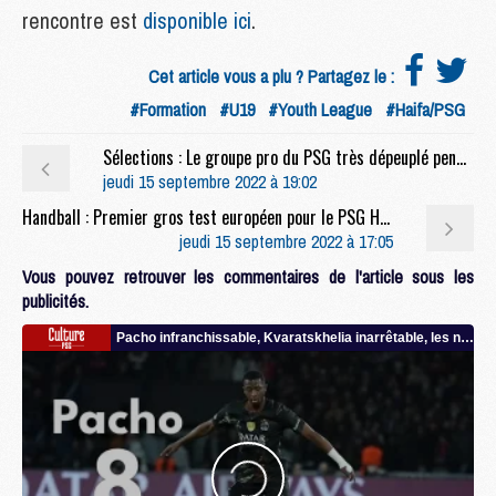
rencontre est
disponible ici
.
Cet article vous a plu ? Partagez le :
#Formation
#U19
#Youth League
#Haifa/PSG
Sélections : Le groupe pro du PSG très dépeuplé pendant la trêve internationale
jeudi 15 septembre 2022 à 19:02
Handball : Premier gros test européen pour le PSG Hand
jeudi 15 septembre 2022 à 17:05
Vous pouvez retrouver les commentaires de l'article sous les
publicités.