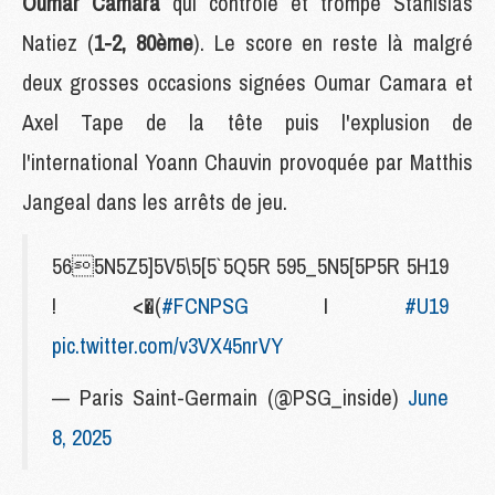
Oumar Camara
qui contrôle et trompe Stanislas
Natiez (
1-2, 80ème
). Le score en reste là malgré
deux grosses occasions signées Oumar Camara et
Axel Tape de la tête puis l'explusion de
l'international Yoann Chauvin provoquée par Matthis
Jangeal dans les arrêts de jeu.
565N5Z5]5V5\5[5` 5Q5R 595_5N5[5P5R 5H19
! <�(
#FCNPSG
I
#U19
pic.twitter.com/v3VX45nrVY
— Paris Saint-Germain (@PSG_inside)
June
8, 2025