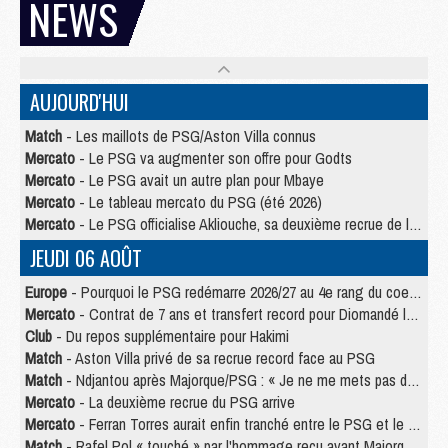
NEWS
AUJOURD'HUI
Match
- Les maillots de PSG/Aston Villa connus
Mercato
- Le PSG va augmenter son offre pour Godts
Mercato
- Le PSG avait un autre plan pour Mbaye
Mercato
- Le tableau mercato du PSG (été 2026)
Mercato
- Le PSG officialise Akliouche, sa deuxième recrue de l’été
JEUDI 06 AOÛT
Europe
- Pourquoi le PSG redémarre 2026/27 au 4e rang du coefficient UEFA
Mercato
- Contrat de 7 ans et transfert record pour Diomandé loin du PSG
Club
- Du repos supplémentaire pour Hakimi
Match
- Aston Villa privé de sa recrue record face au PSG
Match
- Ndjantou après Majorque/PSG : « Je ne me mets pas de plafond »
Mercato
- La deuxième recrue du PSG arrive
Mercato
- Ferran Torres aurait enfin tranché entre le PSG et le Barça
Match
- Rafel Pol « touché » par l'hommage reçu avant Majorque/PSG