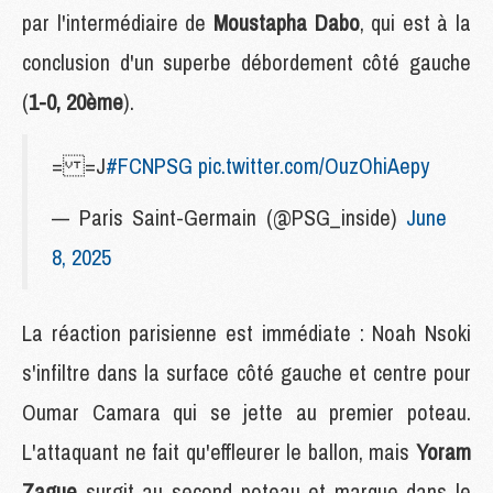
par l'intermédiaire de
Moustapha Dabo
, qui est à la
conclusion d'un superbe débordement côté gauche
(
1-0, 20ème
).
= =J
#FCNPSG
pic.twitter.com/OuzOhiAepy
— Paris Saint-Germain (@PSG_inside)
June
8, 2025
La réaction parisienne est immédiate : Noah Nsoki
s'infiltre dans la surface côté gauche et centre pour
Oumar Camara qui se jette au premier poteau.
L'attaquant ne fait qu'effleurer le ballon, mais
Yoram
Zague
surgit au second poteau et marque dans le