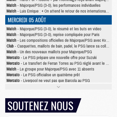
Match
- Majorque/PSG (3-0), les performances individuelles
Match
- Luis Enrique : « On attend le retour de nos internationaux »
MERCREDI 05 AOÛT
Match
- Majorque/PSG (3-0), le résumé et les buts en video
Match
- Majorque/PSG (3-0), reprise compliquée pour Paris
Match
- Les compositions officielles de Majorque/PSG avec Kvara et de nombreux jeunes
Club
- Casquettes, maillots de bain, padel, le PSG lance sa collection été
Match
- Un des nouveaux maillots pour Majorque/PSG
Mercato
- Le PSG prépare une nouvelle offre pour Suzuki
Mercato
- Le transfert de Ferran Torres au PSG réglé avant le 12 août ?
Match
- Le groupe pour Majorque/PSG avec 11 absents
Mercato
- Le PSG officialise un quatrième prêt
Mercato
- Liverpool ne veut pas que Barcola au PSG
Match
- Majorque/PSG, quelle compo pour le premier match de la saison 2026/27 ?
MARDI 04 AOÛT
SOUTENEZ NOUS
Europe
- Les chapeaux provisoires de la Ligue des champions 2026/27
Podcast
- Podcast CulturePSG : Akliouche présenté par un fan de Monaco
Club
- Le PSG dévoile sa première collection d'entraînement pour 2026/2027