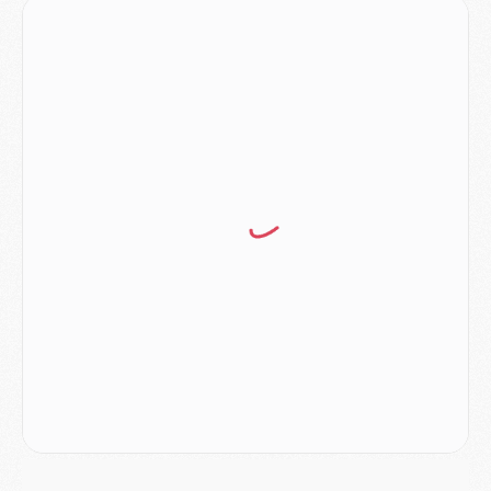
Discipline
- Un arbitre inattendu, mais porte-bonheur pour Lens/PSG
Match
- Majorque/PSG, sur quelle chaine et à quelle heure regarder le match ?
Mercato
- Le plan du PSG pour Suzuki et Chevalier se précise
Mercato
- L'Ajax refuse la première offre du PSG pour Godts
Mercato
- Le PSG veut accélérer, Ferran Torres temporise
Mercato
- Liverpool encore très loin du compte pour Barcola
LUNDI 03 AOÛT
Match
- Podcast CulturePSG : Mercato (Godts, Suzuki, Akliouche, Barcola, etc)
Mercato
- L'Ajax attend bien plus de 45M pour Mika Godts
Club
- Quatre retours importants dans le groupe du PSG, et un plus discret
Mercato
- Ayari file en Ligue 2
Club
- Le PSG s'associe avec un géant de la tech
Mercato
- Vu d'Italie, le transfert de Suzuki au PSG est bien engagé
Mercato
- Ferran Torres ne serait pas à vendre, mais...
Europe
- Gros coup dur pour Aston Villa avant de croiser le PSG
DIMANCHE 02 AOÛT
Mercato
- Le transfert de Kolo Muani à la Juventus est officiel
Mercato
- [MAJ] Le PSG a fait une grosse offre à Parme pour Suzuki