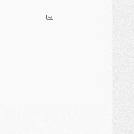
VENDREDI 31 JUILLET
atch
- Un diffuseur annoncé pour les deux premiers matchs amicaux du PSG
ercato
- Le transfert d'Akliouche au PSG bouclé, le montant se précise
lub
- Un retour majeur dans le groupe du PSG
lub
- [MAJ] Ndjantou et deux jeunes du PSG annoncés dans un tournoi U21
ercato
- L'étonnante piste Suzuki confirmée et onéreuse
JEUDI 30 JUILLET
élections
- Ancelotti fait le ménage au Brésil mais veut garder Marquinhos
ercato
- Le statu quo du milieu du PSG se précise
lub
- Le PSG plutôt que la FIFA pour Al-Khelaïfi, poussé par l'UEFA ?
ercato
- Le PSG presserait Ferran Torres de se décider, deux pistes de secours
lub
- Déguisements, shopping, double scouting, Luis Campos dévoile ses méthodes
ercato
- Kroupi retiré du mercato
ercato
- Enfin une avancée dans le transfert d'Akliouche
MERCREDI 29 JUILLET
ercato
- Ferran Torres priorité du PSG, mais ouvert à tout
ercato
- Première offre de Liverpool en approche pour Barcola