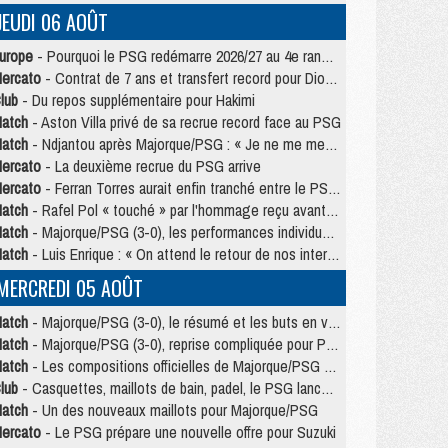
JEUDI 06 AOÛT
urope
- Pourquoi le PSG redémarre 2026/27 au 4e rang du coefficient UEFA
ercato
- Contrat de 7 ans et transfert record pour Diomandé loin du PSG
lub
- Du repos supplémentaire pour Hakimi
atch
- Aston Villa privé de sa recrue record face au PSG
atch
- Ndjantou après Majorque/PSG : « Je ne me mets pas de plafond »
ercato
- La deuxième recrue du PSG arrive
ercato
- Ferran Torres aurait enfin tranché entre le PSG et le Barça
atch
- Rafel Pol « touché » par l'hommage reçu avant Majorque/PSG
atch
- Majorque/PSG (3-0), les performances individuelles
atch
- Luis Enrique : « On attend le retour de nos internationaux »
MERCREDI 05 AOÛT
atch
- Majorque/PSG (3-0), le résumé et les buts en video
atch
- Majorque/PSG (3-0), reprise compliquée pour Paris
atch
- Les compositions officielles de Majorque/PSG avec Kvara et de nombreux jeunes
lub
- Casquettes, maillots de bain, padel, le PSG lance sa collection été
atch
- Un des nouveaux maillots pour Majorque/PSG
ercato
- Le PSG prépare une nouvelle offre pour Suzuki