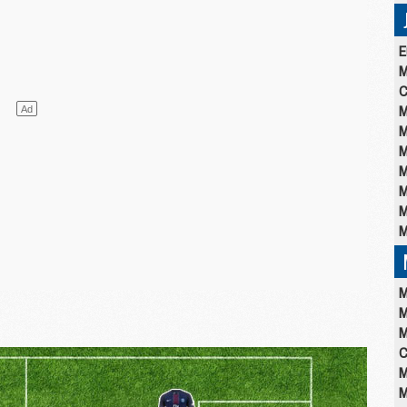
E
M
C
M
M
M
M
M
M
M
M
M
M
C
M
M