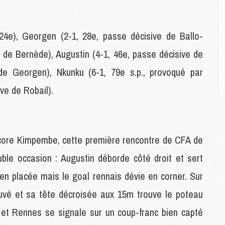
C
M
C
M
 24e), Georgen (2-1, 28e, passe décisive de Ballo-
M
e de Bernède), Augustin (4-1, 46e, passe décisive de
E
de Georgen), Nkunku (6-1, 79e s.p., provoqué par
ve de Robail).
M
M
M
C
M
core Kimpembe, cette première rencontre de CFA de
ble occasion : Augustin déborde côté droit et sert
M
ien placée mais le goal rennais dévie en corner. Sur
C
M
ouvé et sa tête décroisée aux 15m trouve le poteau
M
é et Rennes se signale sur un coup-franc bien capté
M
M