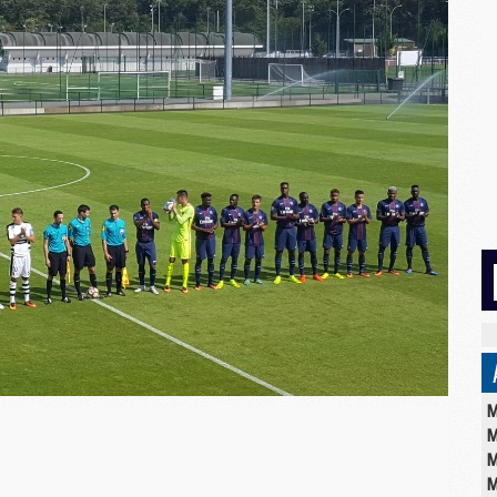
M
M
M
M