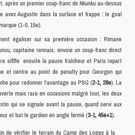
et, après un premier coup-franc de Nkunku au-dessus
e avec Augustin dans la surface et frappe : le goal
M
marque (1-0, 15e).
M
C
ement égaliser sur sa première occasion : Rimane
C
M
nou, capitaine rennais, envoie un coup-franc direct
itre siflfle ensuite la pause fraîcheur et Paris repart
S
che et centre au point de penalty pour Georgen qui
M
C
uche pour redonner l'avantage au PSG (
2-1, 28e
). La
M
ouverte mais rare en occasions malgré tout, les deux
C
M
stin qui se signale avant la pause, quand servi aux
M
oueur et bat le gardien en angle fermé (
3-1, 45e+1
).
M
in de vérifier le terrain du Camp des Loges à la
M