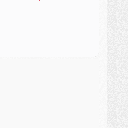
lub
- Quatre retours importants dans le groupe du PSG, et un plus discret
ercato
- Ayari file en Ligue 2
lub
- Le PSG s'associe avec un géant de la tech
ercato
- Vu d'Italie, le transfert de Suzuki au PSG est bien engagé
ercato
- Ferran Torres ne serait pas à vendre, mais...
urope
- Gros coup dur pour Aston Villa avant de croiser le PSG
DIMANCHE 02 AOÛT
ercato
- Le transfert de Kolo Muani à la Juventus est officiel
ercato
- [MAJ] Le PSG a fait une grosse offre à Parme pour Suzuki
ercato
- Le PSG a envoyé une première offre pour Mika Godts
lub
- Après Pacho, d'autres retours en vue
ercato
- Changement de dernière minute pour Kolo Muani
SAMEDI 01 AOÛT
ercato
- L'agent de Mika Godts confirme un accord avec le PSG
lub
- Quels numéros de maillot pour Akliouche et Digne au PSG ?
atch
- Un hommage prévu lors de Brest/PSG
ercato
- Le PSG et le Barça ont rendez-vous pour Ferran Torres
ercato
- Guéla Doué dans les listes du PSG
ercato
- Le transfert de Mika Godts au PSG en bonne voie