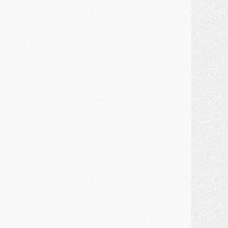
ercato
- Le montant du transfert de Kolo Muani se précise, la formule aussi
ercato
- Kolo Muani attendu en Italie, son transfert débloqué
ercato
- Monaco a encore repoussé une offre du PSG pour Akliouche
ercato
- Liverpool presque d'accord avec Barcola, le PSG pas du tout
ercato
- Moment décisif pour le transfert de Kolo Muani
MARDI 28 JUILLET
ercato
- Des intermédiaires ont tenté de relancer Diomande au PSG
lub
- Au moins neuf jeunes conviés à l'entraînement des pros
ercato
- Une partie du communiqué du PSG sur Diomande expliquée
ercato
- Barcola futur plus gros transfert de l'été ?
ormation
- Retour sur la saison des U17 du PSG en 7 chiffres clés
lub
- Le PSG connaît ses premiers matches de septembre
ercato
- Un troisième prêt bouclé par le PSG
LUNDI 27 JUILLET
odcast
- Podcast CulturePSG à 22h : Mercato (Barcola, Diomande, etc)
ercato
- La prolongation de Dembélé au PSG dans la dernière ligne droite
lub
- Le PSG a fait sa reprise avec... 9 joueurs
és. sociaux
- Les Portugais du PSG réunis pendant leurs vacances