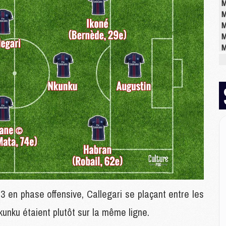
M
M
M
M
M
E
P
C
D
M
M
M
M
M
3 en phase offensive, Callegari se plaçant entre les
M
unku étaient plutôt sur la même ligne.
M