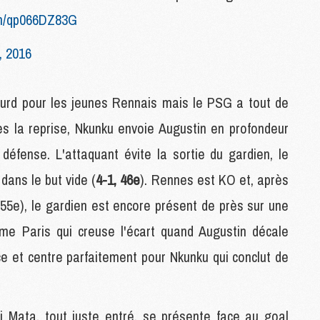
M
com/qp066DZ83G
M
M
, 2016
M
M
lourd pour les jeunes Rennais mais le PSG a tout de
M
s la reprise, Nkunku envoie Augustin en profondeur
C
défense. L'attaquant évite la sortie du gardien, le
M
M
dans le but vide (
4-1, 46e
). Rennes est KO et, après
F
C
55e), le gardien est encore présent de près sur une
M
me Paris qui creuse l'écart quand Augustin décale
ce et centre parfaitement pour Nkunku qui conclut de
P
M
C
 Mata, tout juste entré, se présente face au goal
R