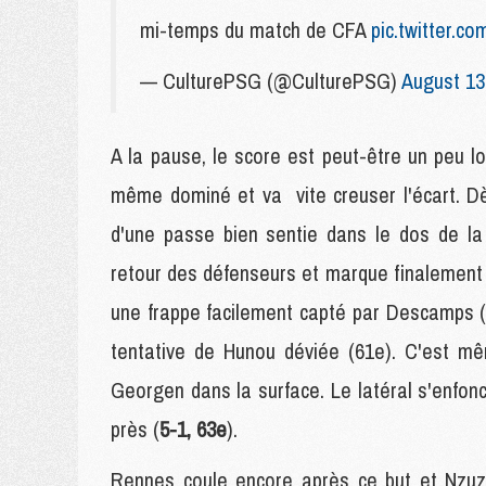
mi-temps du match de CFA
pic.twitter.
— CulturePSG (@CulturePSG)
August 13
A la pause, le score est peut-être un peu 
même dominé et va vite creuser l'écart. Dè
d'une passe bien sentie dans le dos de la 
retour des défenseurs et marque finalement 
une frappe facilement capté par Descamps (
tentative de Hunou déviée (61e). C'est mê
Georgen dans la surface. Le latéral s'enfon
près (
5-1, 63e
).
Rennes coule encore après ce but et Nzuzi