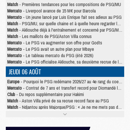
Match
- Premières tendances pour les compositions de PSG/MU
Mercato
- Liverpool avance de 15 M€ pour Barcola
Mercato
- Un jeune lancé par Luis Enrique fait ses adieux au PSG
Match
- PSG/MU, sur quelle chaine et à quelle heure regarder le match ?
Match
- Akliouche déjà à l'entraînement et concerné par PSG/MU ?
Match
- Les maillots de PSG/Aston Villa connus
Mercato
- Le PSG va augmenter son offre pour Godts
Mercato
- Le PSG avait un autre plan pour Mbaye
Mercato
- Le tableau mercato du PSG (été 2026)
Mercato
- Le PSG officialise Akliouche, sa deuxième recrue de l’été
JEUDI 06 AOÛT
Europe
- Pourquoi le PSG redémarre 2026/27 au 4e rang du coefficient UEFA
Mercato
- Contrat de 7 ans et transfert record pour Diomandé loin du PSG
Club
- Du repos supplémentaire pour Hakimi
Match
- Aston Villa privé de sa recrue record face au PSG
Match
- Ndjantou après Majorque/PSG : « Je ne me mets pas de plafond »
Mercato
- La deuxième recrue du PSG arrive
Mercato
- Ferran Torres aurait enfin tranché entre le PSG et le Barça
Match
- Rafel Pol « touché » par l'hommage reçu avant Majorque/PSG