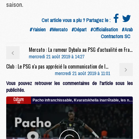
saison.
Cet article vous a plu ? Partagez le :
#Yaisien
#Mercato
#Départ
#Officialisation
#Arab
Contractors SC
Mercato : La rumeur Dybala au PSG d'actualité en France, bien moins en Italie
mercredi 21 août 2019 à 14:27
Club : Le PSG n'a pas apprécié la communication de la Seleção sur Neymar (UOL)
mercredi 21 août 2019 à 11:01
Vous pouvez retrouver les commentaires de l'article sous les
publicités.