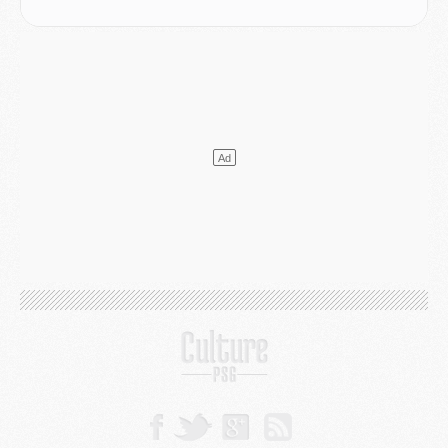
Discipline
- Un arbitre inattendu, mais porte-bonheur pour Lens/PSG
Match
- Majorque/PSG, sur quelle chaine et à quelle heure regarder le match ?
Mercato
- Le plan du PSG pour Suzuki et Chevalier se précise
Mercato
- L'Ajax refuse la première offre du PSG pour Godts
Mercato
- Le PSG veut accélérer, Ferran Torres temporise
Mercato
- Liverpool encore très loin du compte pour Barcola
LUNDI 03 AOÛT
Match
- Podcast CulturePSG : Mercato (Godts, Suzuki, Akliouche, Barcola, etc)
Mercato
- L'Ajax attend bien plus de 45M pour Mika Godts
Club
- Quatre retours importants dans le groupe du PSG, et un plus discret
Mercato
- Ayari file en Ligue 2
Club
- Le PSG s'associe avec un géant de la tech
Mercato
- Vu d'Italie, le transfert de Suzuki au PSG est bien engagé
Mercato
- Ferran Torres ne serait pas à vendre, mais...
Europe
- Gros coup dur pour Aston Villa avant de croiser le PSG
DIMANCHE 02 AOÛT
Mercato
- Le transfert de Kolo Muani à la Juventus est officiel
Mercato
- [MAJ] Le PSG a fait une grosse offre à Parme pour Suzuki