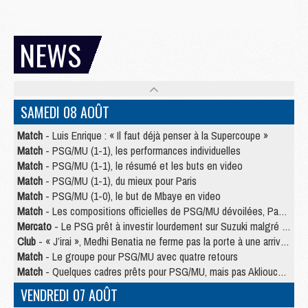
NEWS
SAMEDI 08 AOÛT
Match
- Luis Enrique : « Il faut déjà penser à la Supercoupe »
Match
- PSG/MU (1-1), les performances individuelles
Match
- PSG/MU (1-1), le résumé et les buts en video
Match
- PSG/MU (1-1), du mieux pour Paris
Match
- PSG/MU (1-0), le but de Mbaye en video
Match
- Les compositions officielles de PSG/MU dévoilées, Pacho titulaire
Mercato
- Le PSG prêt à investir lourdement sur Suzuki malgré Safonov et Chevalier
Club
- « J’irai », Medhi Benatia ne ferme pas la porte à une arrivée au PSG
Match
- Le groupe pour PSG/MU avec quatre retours
Match
- Quelques cadres prêts pour PSG/MU, mais pas Akliouche ?
VENDREDI 07 AOÛT