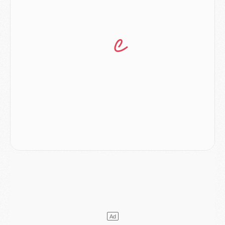
Match
- Un des nouveaux maillots pour Majorque/PSG
Mercato
- Le PSG prépare une nouvelle offre pour Suzuki
Mercato
- Le transfert de Ferran Torres au PSG réglé avant le 12 août ?
Match
- Le groupe pour Majorque/PSG avec 11 absents
Mercato
- Le PSG officialise un quatrième prêt
Mercato
- Liverpool ne veut pas que Barcola au PSG
Match
- Majorque/PSG, quelle compo pour le premier match de la saison 2026/27 ?
MARDI 04 AOÛT
Europe
- Les chapeaux provisoires de la Ligue des champions 2026/27
Podcast
- Podcast CulturePSG : Akliouche présenté par un fan de Monaco
Club
- Le PSG dévoile sa première collection d'entraînement pour 2026/2027
Discipline
- Un arbitre inattendu, mais porte-bonheur pour Lens/PSG
Match
- Majorque/PSG, sur quelle chaine et à quelle heure regarder le match ?
Mercato
- Le plan du PSG pour Suzuki et Chevalier se précise
Mercato
- L'Ajax refuse la première offre du PSG pour Godts
Mercato
- Le PSG veut accélérer, Ferran Torres temporise
Mercato
- Liverpool encore très loin du compte pour Barcola
LUNDI 03 AOÛT