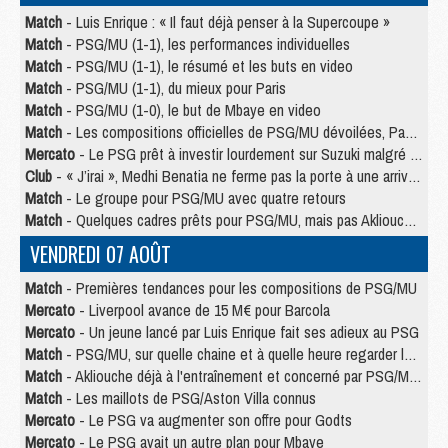
Match
- Luis Enrique : « Il faut déjà penser à la Supercoupe »
Match
- PSG/MU (1-1), les performances individuelles
Match
- PSG/MU (1-1), le résumé et les buts en video
Match
- PSG/MU (1-1), du mieux pour Paris
Match
- PSG/MU (1-0), le but de Mbaye en video
Match
- Les compositions officielles de PSG/MU dévoilées, Pacho titulaire
Mercato
- Le PSG prêt à investir lourdement sur Suzuki malgré Safonov et Chevalier
Club
- « J’irai », Medhi Benatia ne ferme pas la porte à une arrivée au PSG
Match
- Le groupe pour PSG/MU avec quatre retours
Match
- Quelques cadres prêts pour PSG/MU, mais pas Akliouche ?
VENDREDI 07 AOÛT
Match
- Premières tendances pour les compositions de PSG/MU
Mercato
- Liverpool avance de 15 M€ pour Barcola
Mercato
- Un jeune lancé par Luis Enrique fait ses adieux au PSG
Match
- PSG/MU, sur quelle chaine et à quelle heure regarder le match ?
Match
- Akliouche déjà à l'entraînement et concerné par PSG/MU ?
Match
- Les maillots de PSG/Aston Villa connus
Mercato
- Le PSG va augmenter son offre pour Godts
Mercato
- Le PSG avait un autre plan pour Mbaye