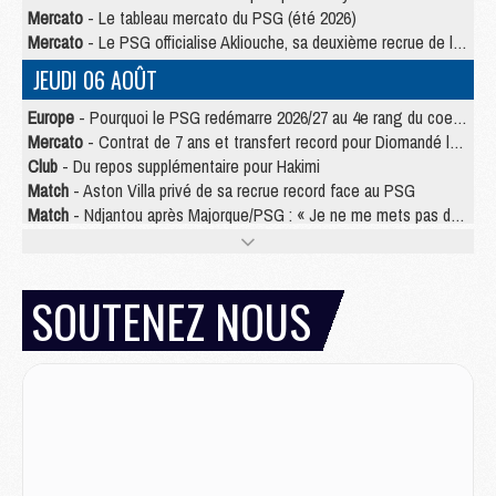
Mercato
- Le tableau mercato du PSG (été 2026)
Mercato
- Le PSG officialise Akliouche, sa deuxième recrue de l’été
JEUDI 06 AOÛT
Europe
- Pourquoi le PSG redémarre 2026/27 au 4e rang du coefficient UEFA
Mercato
- Contrat de 7 ans et transfert record pour Diomandé loin du PSG
Club
- Du repos supplémentaire pour Hakimi
Match
- Aston Villa privé de sa recrue record face au PSG
Match
- Ndjantou après Majorque/PSG : « Je ne me mets pas de plafond »
Mercato
- La deuxième recrue du PSG arrive
Mercato
- Ferran Torres aurait enfin tranché entre le PSG et le Barça
Match
- Rafel Pol « touché » par l'hommage reçu avant Majorque/PSG
SOUTENEZ NOUS
Match
- Majorque/PSG (3-0), les performances individuelles
Match
- Luis Enrique : « On attend le retour de nos internationaux »
MERCREDI 05 AOÛT
Match
- Majorque/PSG (3-0), le résumé et les buts en video
Match
- Majorque/PSG (3-0), reprise compliquée pour Paris
Match
- Les compositions officielles de Majorque/PSG avec Kvara et de nombreux jeunes
Club
- Casquettes, maillots de bain, padel, le PSG lance sa collection été