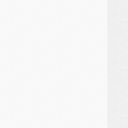
MARDI 28 JUILLET
ercato
- Des intermédiaires ont tenté de relancer Diomande au PSG
lub
- Au moins neuf jeunes conviés à l'entraînement des pros
ercato
- Une partie du communiqué du PSG sur Diomande expliquée
ercato
- Barcola futur plus gros transfert de l'été ?
ormation
- Retour sur la saison des U17 du PSG en 7 chiffres clés
lub
- Le PSG connaît ses premiers matches de septembre
ercato
- Un troisième prêt bouclé par le PSG
LUNDI 27 JUILLET
odcast
- Podcast CulturePSG à 22h : Mercato (Barcola, Diomande, etc)
ercato
- La prolongation de Dembélé au PSG dans la dernière ligne droite
lub
- Le PSG a fait sa reprise avec... 9 joueurs
és. sociaux
- Les Portugais du PSG réunis pendant leurs vacances
ercato
- Le PSG avance sur la piste Suzuki
ercato
- Après Digne, un autre défenseur en approche au PSG ?
lub
- Une petite quinzaine de joueurs attendus pour la reprise de l'entraînement du PSG
DIMANCHE 26 JUILLET