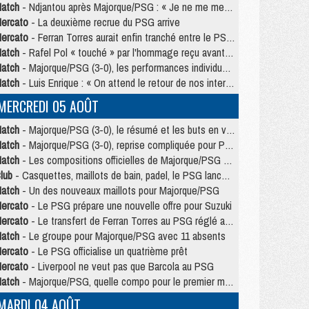
atch
- Ndjantou après Majorque/PSG : « Je ne me mets pas de plafond »
ercato
- La deuxième recrue du PSG arrive
ercato
- Ferran Torres aurait enfin tranché entre le PSG et le Barça
atch
- Rafel Pol « touché » par l'hommage reçu avant Majorque/PSG
atch
- Majorque/PSG (3-0), les performances individuelles
atch
- Luis Enrique : « On attend le retour de nos internationaux »
MERCREDI 05 AOÛT
atch
- Majorque/PSG (3-0), le résumé et les buts en video
atch
- Majorque/PSG (3-0), reprise compliquée pour Paris
atch
- Les compositions officielles de Majorque/PSG avec Kvara et de nombreux jeunes
lub
- Casquettes, maillots de bain, padel, le PSG lance sa collection été
atch
- Un des nouveaux maillots pour Majorque/PSG
ercato
- Le PSG prépare une nouvelle offre pour Suzuki
ercato
- Le transfert de Ferran Torres au PSG réglé avant le 12 août ?
atch
- Le groupe pour Majorque/PSG avec 11 absents
ercato
- Le PSG officialise un quatrième prêt
ercato
- Liverpool ne veut pas que Barcola au PSG
atch
- Majorque/PSG, quelle compo pour le premier match de la saison 2026/27 ?
MARDI 04 AOÛT