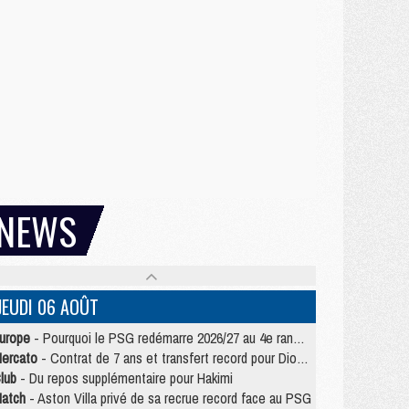
NEWS
JEUDI 06 AOÛT
urope
- Pourquoi le PSG redémarre 2026/27 au 4e rang du coefficient UEFA
ercato
- Contrat de 7 ans et transfert record pour Diomandé loin du PSG
lub
- Du repos supplémentaire pour Hakimi
atch
- Aston Villa privé de sa recrue record face au PSG