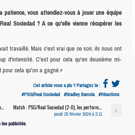
E
a patience, vous attendiez-vous à jouer une équipe
M
Real Sociedad ? A ce qu'elle vienne récupérer les
M
M
C
M
vait travaillé. Mais c'est vrai que ce soir, ils nous ont
up d'intensité. C'est pour cela qu'en deuxième mi-
M
t pour cela qu'on a gagné.»
C
M
Cet article vous a plu ? Partagez le :
M
M
#PSG/Real Sociedad
#Bradley Barcola
#Réactions
M
Féminines : Les dates de la confrontation face à Häcken fixées
Match : PSG/Real Sociedad (2-0), les performances individuelles
jeudi 15 février 2024 à 2:11
M
les publicités.
M
C