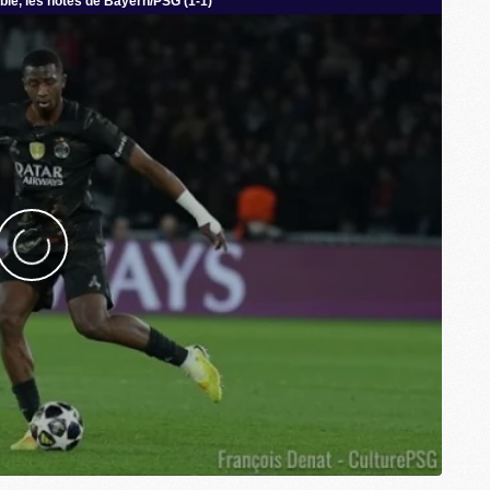
M
C
M
M
F
C
M
P
M
C
R
M
M
C