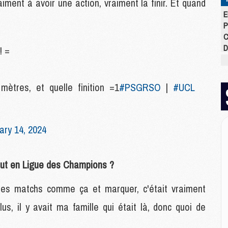
ment à avoir une action, vraiment la finir. Et quand
E
P
C
D
! =
M
M
M
mètres, et quelle finition =1
#PSGRSO
|
#UCL
M
M
M
ary 14, 2024
M
M
but en Ligue des Champions ?
C
M
 des matchs comme ça et marquer, c'était vraiment
C
lus, il y avait ma famille qui était là, donc quoi de
M
M