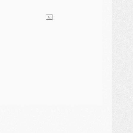
lub
- [MAJ] Ndjantou et deux jeunes du PSG annoncés dans un tournoi U21
ercato
- L'étonnante piste Suzuki confirmée et onéreuse
JEUDI 30 JUILLET
élections
- Ancelotti fait le ménage au Brésil mais veut garder Marquinhos
ercato
- Le statu quo du milieu du PSG se précise
lub
- Le PSG plutôt que la FIFA pour Al-Khelaïfi, poussé par l'UEFA ?
ercato
- Le PSG presserait Ferran Torres de se décider, deux pistes de secours
lub
- Déguisements, shopping, double scouting, Luis Campos dévoile ses méthodes
ercato
- Kroupi retiré du mercato
ercato
- Enfin une avancée dans le transfert d'Akliouche
MERCREDI 29 JUILLET
ercato
- Ferran Torres priorité du PSG, mais ouvert à tout
ercato
- Première offre de Liverpool en approche pour Barcola
ercato
- Le montant du transfert de Kolo Muani se précise, la formule aussi
ercato
- Kolo Muani attendu en Italie, son transfert débloqué
ercato
- Monaco a encore repoussé une offre du PSG pour Akliouche
ercato
- Liverpool presque d'accord avec Barcola, le PSG pas du tout
ercato
- Moment décisif pour le transfert de Kolo Muani