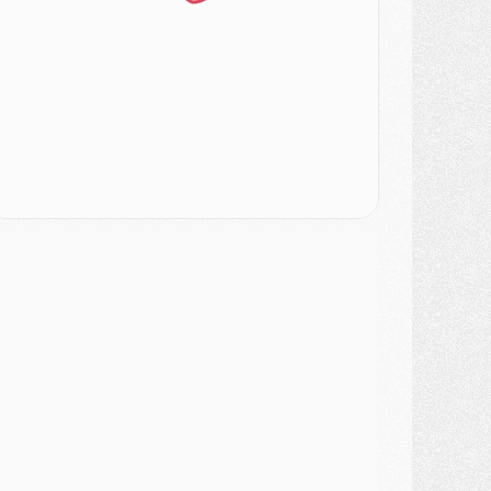
urope
- Gros coup dur pour Aston Villa avant de croiser le PSG
DIMANCHE 02 AOÛT
ercato
- Le transfert de Kolo Muani à la Juventus est officiel
ercato
- [MAJ] Le PSG a fait une grosse offre à Parme pour Suzuki
ercato
- Le PSG a envoyé une première offre pour Mika Godts
lub
- Après Pacho, d'autres retours en vue
ercato
- Changement de dernière minute pour Kolo Muani
SAMEDI 01 AOÛT
ercato
- L'agent de Mika Godts confirme un accord avec le PSG
lub
- Quels numéros de maillot pour Akliouche et Digne au PSG ?
atch
- Un hommage prévu lors de Brest/PSG
ercato
- Le PSG et le Barça ont rendez-vous pour Ferran Torres
ercato
- Guéla Doué dans les listes du PSG
ercato
- Le transfert de Mika Godts au PSG en bonne voie
VENDREDI 31 JUILLET
atch
- Un diffuseur annoncé pour les deux premiers matchs amicaux du PSG
ercato
- Le transfert d'Akliouche au PSG bouclé, le montant se précise
lub
- Un retour majeur dans le groupe du PSG