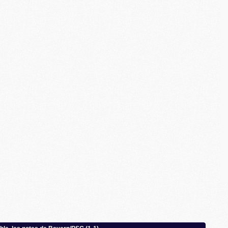
C
M
S
M
C
M
C
M
M
M
M
M
M
M
M
M