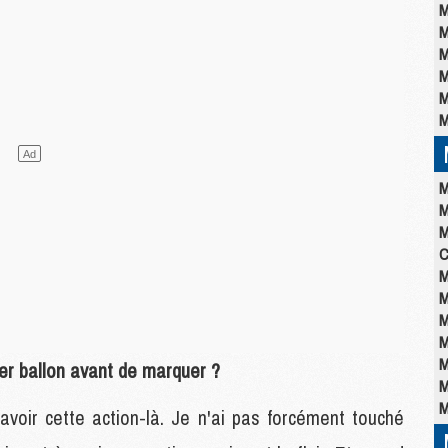
M
M
M
M
M
M
M
M
M
C
M
M
M
M
M
ier ballon avant de marquer ?
M
M
avoir cette action-là. Je n'ai pas forcément touché