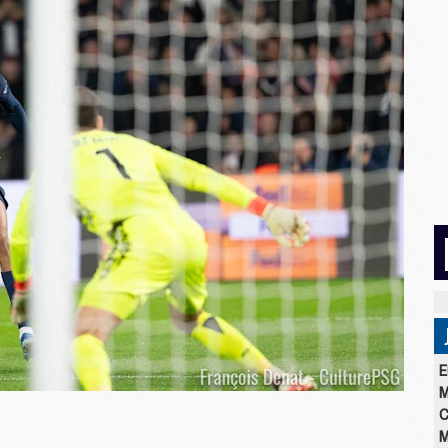
E
M
C
M