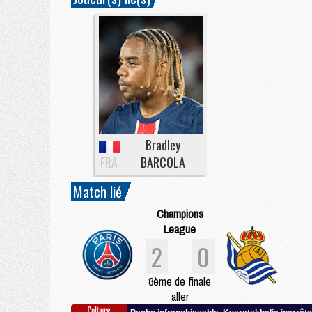
Bradley
FRA
BARCOLA
Match lié
Champions
League
2
0
8ème de finale
aller