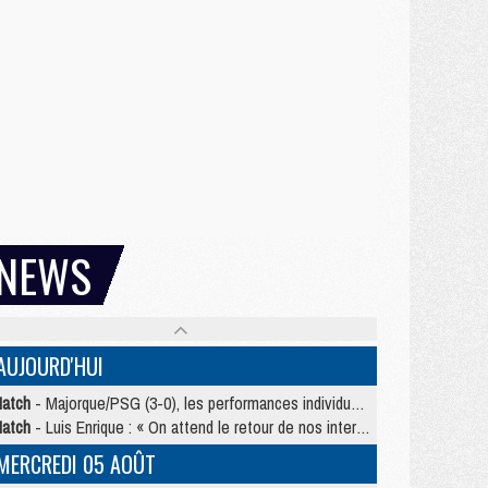
NEWS
AUJOURD'HUI
atch
- Majorque/PSG (3-0), les performances individuelles
atch
- Luis Enrique : « On attend le retour de nos internationaux »
MERCREDI 05 AOÛT