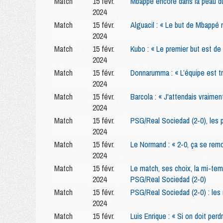
Match
15 févr.
Mbappé encore dans la peau d
2024
Match
15 févr.
Alguacil : « Le but de Mbappé 
2024
Match
15 févr.
Kubo : « Le premier but est de
2024
Match
15 févr.
Donnarumma : « L’équipe est tr
2024
Match
15 févr.
Barcola : « J'attendais vraiment
2024
Match
15 févr.
PSG/Real Sociedad (2-0), les 
2024
Match
15 févr.
Le Normand : « 2-0, ça se remo
2024
Match
15 févr.
Le match, ses choix, la mi-temp
2024
PSG/Real Sociedad (2-0)
Match
15 févr.
PSG/Real Sociedad (2-0) : les
2024
Match
15 févr.
Luis Enrique : « Si on doit perd