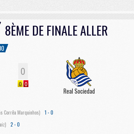
8ÈME DE FINALE ALLER
00
0
0
0
Real Sociedad
ás Corrêa Marquinhos)
1 - 0
uiz)
2 - 0