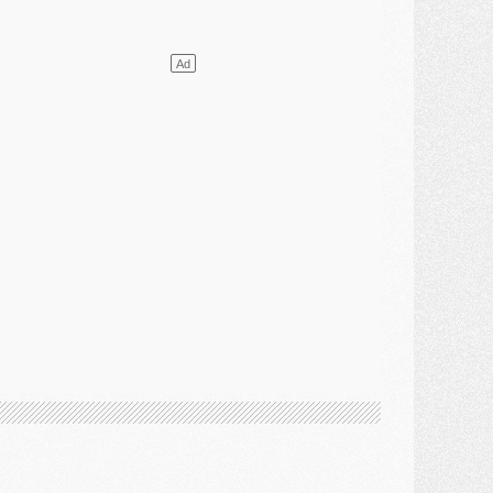
ercato
- Le PSG presserait Ferran Torres de se décider, deux pistes de secours
lub
- Déguisements, shopping, double scouting, Luis Campos dévoile ses méthodes
ercato
- Kroupi retiré du mercato
ercato
- Enfin une avancée dans le transfert d'Akliouche
MERCREDI 29 JUILLET
ercato
- Ferran Torres priorité du PSG, mais ouvert à tout
ercato
- Première offre de Liverpool en approche pour Barcola
ercato
- Le montant du transfert de Kolo Muani se précise, la formule aussi
ercato
- Kolo Muani attendu en Italie, son transfert débloqué
ercato
- Monaco a encore repoussé une offre du PSG pour Akliouche
ercato
- Liverpool presque d'accord avec Barcola, le PSG pas du tout
ercato
- Moment décisif pour le transfert de Kolo Muani
MARDI 28 JUILLET
ercato
- Des intermédiaires ont tenté de relancer Diomande au PSG
lub
- Au moins neuf jeunes conviés à l'entraînement des pros
ercato
- Une partie du communiqué du PSG sur Diomande expliquée
ercato
- Barcola futur plus gros transfert de l'été ?
ormation
- Retour sur la saison des U17 du PSG en 7 chiffres clés
lub
- Le PSG connaît ses premiers matches de septembre