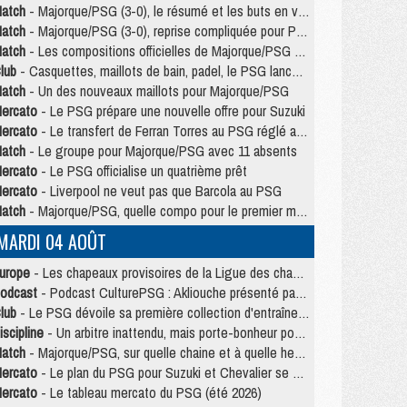
atch
- Majorque/PSG (3-0), le résumé et les buts en video
atch
- Majorque/PSG (3-0), reprise compliquée pour Paris
atch
- Les compositions officielles de Majorque/PSG avec Kvara et de nombreux jeunes
lub
- Casquettes, maillots de bain, padel, le PSG lance sa collection été
atch
- Un des nouveaux maillots pour Majorque/PSG
ercato
- Le PSG prépare une nouvelle offre pour Suzuki
ercato
- Le transfert de Ferran Torres au PSG réglé avant le 12 août ?
atch
- Le groupe pour Majorque/PSG avec 11 absents
ercato
- Le PSG officialise un quatrième prêt
ercato
- Liverpool ne veut pas que Barcola au PSG
atch
- Majorque/PSG, quelle compo pour le premier match de la saison 2026/27 ?
MARDI 04 AOÛT
urope
- Les chapeaux provisoires de la Ligue des champions 2026/27
odcast
- Podcast CulturePSG : Akliouche présenté par un fan de Monaco
lub
- Le PSG dévoile sa première collection d'entraînement pour 2026/2027
iscipline
- Un arbitre inattendu, mais porte-bonheur pour Lens/PSG
atch
- Majorque/PSG, sur quelle chaine et à quelle heure regarder le match ?
ercato
- Le plan du PSG pour Suzuki et Chevalier se précise
ercato
- Le tableau mercato du PSG (été 2026)