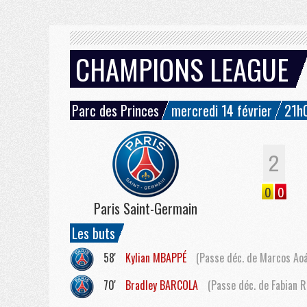
CHAMPIONS LEAGUE
Parc des Princes
mercredi 14 février
21h
2
0
0
Paris Saint-Germain
Les buts
58'
Kylian
MBAPPÉ
(Passe déc. de Marcos Ao
70'
Bradley
BARCOLA
(Passe déc. de Fabian R