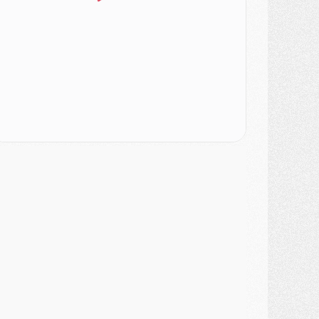
SAMEDI 01 AOÛT
ercato
- L'agent de Mika Godts confirme un accord avec le PSG
lub
- Quels numéros de maillot pour Akliouche et Digne au PSG ?
atch
- Un hommage prévu lors de Brest/PSG
ercato
- Le PSG et le Barça ont rendez-vous pour Ferran Torres
ercato
- Guéla Doué dans les listes du PSG
ercato
- Le transfert de Mika Godts au PSG en bonne voie
VENDREDI 31 JUILLET
atch
- Un diffuseur annoncé pour les deux premiers matchs amicaux du PSG
ercato
- Le transfert d'Akliouche au PSG bouclé, le montant se précise
lub
- Un retour majeur dans le groupe du PSG
lub
- [MAJ] Ndjantou et deux jeunes du PSG annoncés dans un tournoi U21
ercato
- L'étonnante piste Suzuki confirmée et onéreuse
JEUDI 30 JUILLET
élections
- Ancelotti fait le ménage au Brésil mais veut garder Marquinhos
ercato
- Le statu quo du milieu du PSG se précise
lub
- Le PSG plutôt que la FIFA pour Al-Khelaïfi, poussé par l'UEFA ?