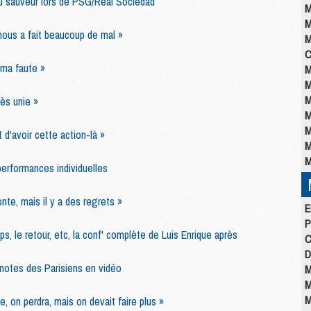
u sauveur lors de PSG/Real Sociedad
M
M
nous a fait beaucoup de mal »
M
C
 ma faute »
M
M
M
ès unie »
M
M
 d'avoir cette action-là »
M
M
performances individuelles
nte, mais il y a des regrets »
E
P
s, le retour, etc, la conf' complète de Luis Enrique après
C
D
 notes des Parisiens en vidéo
M
M
M
re, on perdra, mais on devait faire plus »