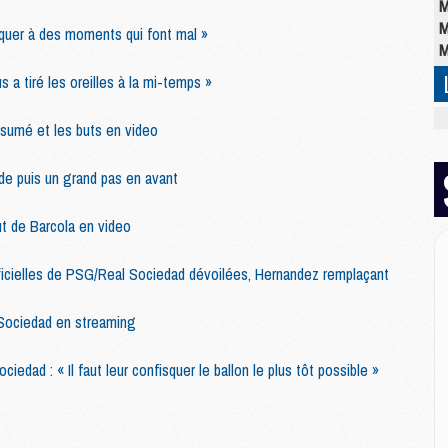
M
M
quer à des moments qui font mal »
M
s a tiré les oreilles à la mi-temps »
M
ésumé et les buts en video
M
C
de puis un grand pas en avant
M
C
ut de Barcola en video
M
M
E
ficielles de PSG/Real Sociedad dévoilées, Hernandez remplaçant
ociedad en streaming
M
M
iedad : « Il faut leur confisquer le ballon le plus tôt possible »
M
C
M