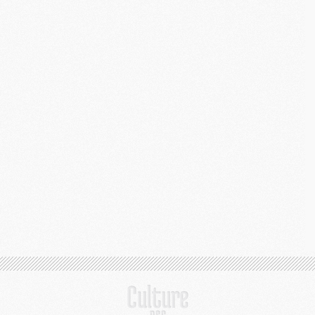
M
C
M
M
M
M
M
M
M
M
M
M
C
M
M
F
C