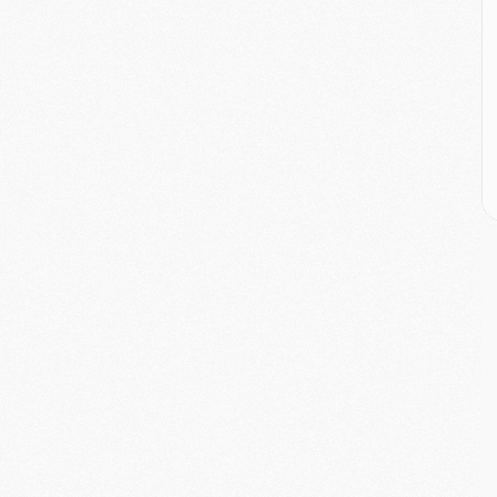
M
C
M
M
M
M
M
M
C
C
M
S
M
C