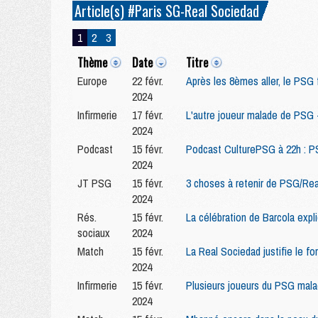
Article(s) #Paris SG-Real Sociedad
1
2
3
Thème
Date
Titre
Europe
22 févr.
Après les 8èmes aller, le PSG f
2024
Infirmerie
17 févr.
L'autre joueur malade de PSG 
2024
Podcast
15 févr.
Podcast CulturePSG à 22h : P
2024
JT PSG
15 févr.
3 choses à retenir de PSG/Rea
2024
Rés.
15 févr.
La célébration de Barcola expl
sociaux
2024
Match
15 févr.
La Real Sociedad justifie le fo
2024
Infirmerie
15 févr.
Plusieurs joueurs du PSG mala
2024