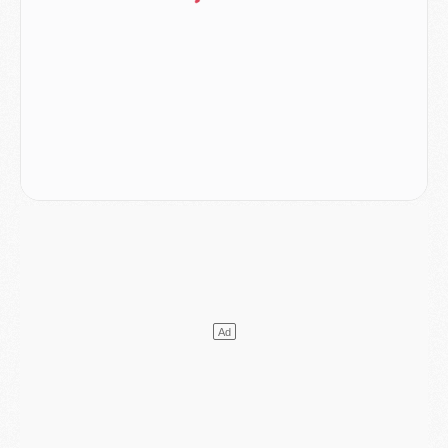
Mercato
- [MAJ] Le PSG a fait une grosse offre à Parme pour Suzuki
Mercato
- Le PSG a envoyé une première offre pour Mika Godts
Club
- Après Pacho, d'autres retours en vue
Mercato
- Changement de dernière minute pour Kolo Muani
SAMEDI 01 AOÛT
Mercato
- L'agent de Mika Godts confirme un accord avec le PSG
Club
- Quels numéros de maillot pour Akliouche et Digne au PSG ?
Match
- Un hommage prévu lors de Brest/PSG
Mercato
- Le PSG et le Barça ont rendez-vous pour Ferran Torres
Mercato
- Guéla Doué dans les listes du PSG
Mercato
- Le transfert de Mika Godts au PSG en bonne voie
VENDREDI 31 JUILLET
Match
- Un diffuseur annoncé pour les deux premiers matchs amicaux du PSG
Mercato
- Le transfert d'Akliouche au PSG bouclé, le montant se précise
Club
- Un retour majeur dans le groupe du PSG
Club
- [MAJ] Ndjantou et deux jeunes du PSG annoncés dans un tournoi U21
Mercato
- L'étonnante piste Suzuki confirmée et onéreuse
JEUDI 30 JUILLET