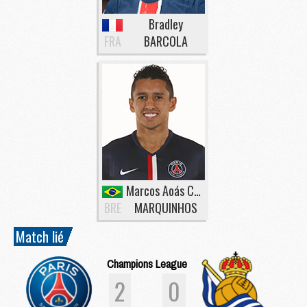
Bradley
FRA
BARCOLA
Marcos Aoás Corrêa
BRE
MARQUINHOS
Match lié
Champions League
2
0