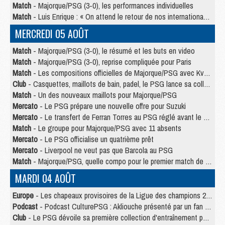
Match
- Majorque/PSG (3-0), les performances individuelles
Match
- Luis Enrique : « On attend le retour de nos internationaux »
MERCREDI 05 AOÛT
Match
- Majorque/PSG (3-0), le résumé et les buts en video
Match
- Majorque/PSG (3-0), reprise compliquée pour Paris
Match
- Les compositions officielles de Majorque/PSG avec Kvara et de nombreux jeunes
Club
- Casquettes, maillots de bain, padel, le PSG lance sa collection été
Match
- Un des nouveaux maillots pour Majorque/PSG
Mercato
- Le PSG prépare une nouvelle offre pour Suzuki
Mercato
- Le transfert de Ferran Torres au PSG réglé avant le 12 août ?
Match
- Le groupe pour Majorque/PSG avec 11 absents
Mercato
- Le PSG officialise un quatrième prêt
Mercato
- Liverpool ne veut pas que Barcola au PSG
Match
- Majorque/PSG, quelle compo pour le premier match de la saison 2026/27 ?
MARDI 04 AOÛT
Europe
- Les chapeaux provisoires de la Ligue des champions 2026/27
Podcast
- Podcast CulturePSG : Akliouche présenté par un fan de Monaco
Club
- Le PSG dévoile sa première collection d'entraînement pour 2026/2027