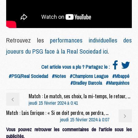
Retrouvez les
performances individuelles des
joueurs du PSG face à la Real Sociedad ici
.
Cet article vous a plu ? Partagez le :
#PSG/Real Sociedad
#Notes
#Champions League
#Mbappé
#Bradley Barcola
#Marquinhos
Match : Le match, ses choix, la mi-temps, le retour, etc, la conf' complète de Luis Enrique après PSG/Real Sociedad (2-0)
jeudi 15 février 2024 à 0:41
Match : Luis Enrique : « Si on doit perdre, on perdra, mais on devait faire plus »
jeudi 15 février 2024 à 0:07
Vous pouvez retrouver les commentaires de l'article sous les
publicités.