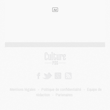
Mercato
- Le transfert de Kolo Muani à la Juventus est officiel
Mercato
- [MAJ] Le PSG a fait une grosse offre à Parme pour Suzuki
Mercato
- Le PSG a envoyé une première offre pour Mika Godts
Club
- Après Pacho, d'autres retours en vue
Mercato
- Changement de dernière minute pour Kolo Muani
SAMEDI 01 AOÛT
Mercato
- L'agent de Mika Godts confirme un accord avec le PSG
Club
- Quels numéros de maillot pour Akliouche et Digne au PSG ?
Match
- Un hommage prévu lors de Brest/PSG
Mercato
- Le PSG et le Barça ont rendez-vous pour Ferran Torres
Mercato
- Guéla Doué dans les listes du PSG
Mercato
- Le transfert de Mika Godts au PSG en bonne voie
VENDREDI 31 JUILLET
Match
- Un diffuseur annoncé pour les deux premiers matchs amicaux du PSG
Mentions légales
-
Politique de confidentialité
-
Équipe de
Mercato
- Le transfert d'Akliouche au PSG bouclé, le montant se précise
rédaction
-
Partenaires
Club
- Un retour majeur dans le groupe du PSG
Club
- [MAJ] Ndjantou et deux jeunes du PSG annoncés dans un tournoi U21
Mercato
- L'étonnante piste Suzuki confirmée et onéreuse