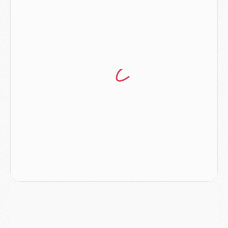
Europe
- Les chapeaux provisoires de la Ligue des champions 2026/27
Podcast
- Podcast CulturePSG : Akliouche présenté par un fan de Monaco
Club
- Le PSG dévoile sa première collection d'entraînement pour 2026/2027
Discipline
- Un arbitre inattendu, mais porte-bonheur pour Lens/PSG
Match
- Majorque/PSG, sur quelle chaine et à quelle heure regarder le match ?
Mercato
- Le plan du PSG pour Suzuki et Chevalier se précise
Mercato
- L'Ajax refuse la première offre du PSG pour Godts
Mercato
- Le PSG veut accélérer, Ferran Torres temporise
Mercato
- Liverpool encore très loin du compte pour Barcola
LUNDI 03 AOÛT
Match
- Podcast CulturePSG : Mercato (Godts, Suzuki, Akliouche, Barcola, etc)
Mercato
- L'Ajax attend bien plus de 45M pour Mika Godts
Club
- Quatre retours importants dans le groupe du PSG, et un plus discret
Mercato
- Ayari file en Ligue 2
Club
- Le PSG s'associe avec un géant de la tech
Mercato
- Vu d'Italie, le transfert de Suzuki au PSG est bien engagé
Mercato
- Ferran Torres ne serait pas à vendre, mais...
Europe
- Gros coup dur pour Aston Villa avant de croiser le PSG
DIMANCHE 02 AOÛT