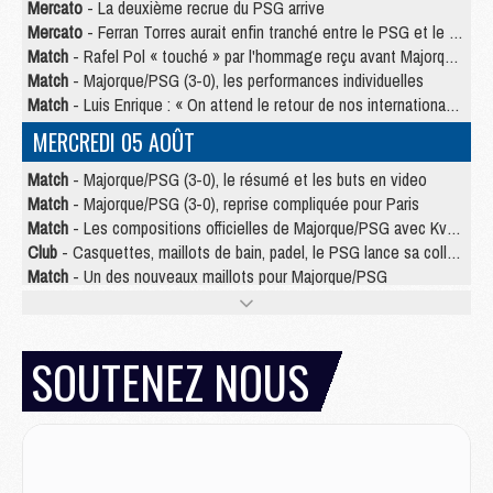
Mercato
- La deuxième recrue du PSG arrive
Mercato
- Ferran Torres aurait enfin tranché entre le PSG et le Barça
Match
- Rafel Pol « touché » par l'hommage reçu avant Majorque/PSG
Match
- Majorque/PSG (3-0), les performances individuelles
Match
- Luis Enrique : « On attend le retour de nos internationaux »
MERCREDI 05 AOÛT
Match
- Majorque/PSG (3-0), le résumé et les buts en video
Match
- Majorque/PSG (3-0), reprise compliquée pour Paris
Match
- Les compositions officielles de Majorque/PSG avec Kvara et de nombreux jeunes
Club
- Casquettes, maillots de bain, padel, le PSG lance sa collection été
Match
- Un des nouveaux maillots pour Majorque/PSG
Mercato
- Le PSG prépare une nouvelle offre pour Suzuki
Mercato
- Le transfert de Ferran Torres au PSG réglé avant le 12 août ?
Match
- Le groupe pour Majorque/PSG avec 11 absents
SOUTENEZ NOUS
Mercato
- Le PSG officialise un quatrième prêt
Mercato
- Liverpool ne veut pas que Barcola au PSG
Match
- Majorque/PSG, quelle compo pour le premier match de la saison 2026/27 ?
MARDI 04 AOÛT