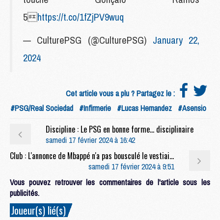
5
https://t.co/1fZjPV9wuq
— CulturePSG (@CulturePSG)
January 22,
2024
Cet article vous a plu ? Partagez le :
#PSG/Real Sociedad
#Infirmerie
#Lucas Hernandez
#Asensio
Discipline : Le PSG en bonne forme... disciplinaire
samedi 17 février 2024 à 16:42
Club : L'annonce de Mbappé n'a pas bousculé le vestiaire du PSG
samedi 17 février 2024 à 9:51
Vous pouvez retrouver les commentaires de l'article sous les
publicités.
Joueur(s) lié(s)