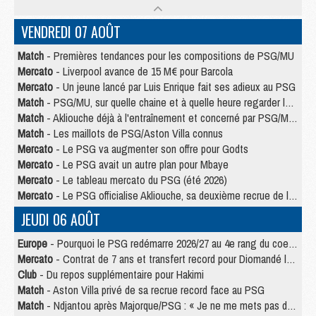
VENDREDI 07 AOÛT
Match
- Premières tendances pour les compositions de PSG/MU
Mercato
- Liverpool avance de 15 M€ pour Barcola
Mercato
- Un jeune lancé par Luis Enrique fait ses adieux au PSG
Match
- PSG/MU, sur quelle chaine et à quelle heure regarder le match ?
Match
- Akliouche déjà à l'entraînement et concerné par PSG/MU ?
Match
- Les maillots de PSG/Aston Villa connus
Mercato
- Le PSG va augmenter son offre pour Godts
Mercato
- Le PSG avait un autre plan pour Mbaye
Mercato
- Le tableau mercato du PSG (été 2026)
Mercato
- Le PSG officialise Akliouche, sa deuxième recrue de l’été
JEUDI 06 AOÛT
Europe
- Pourquoi le PSG redémarre 2026/27 au 4e rang du coefficient UEFA
Mercato
- Contrat de 7 ans et transfert record pour Diomandé loin du PSG
Club
- Du repos supplémentaire pour Hakimi
Match
- Aston Villa privé de sa recrue record face au PSG
Match
- Ndjantou après Majorque/PSG : « Je ne me mets pas de plafond »