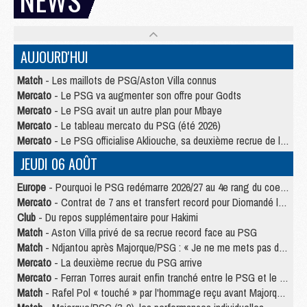
AUJOURD'HUI
Match
- Les maillots de PSG/Aston Villa connus
Mercato
- Le PSG va augmenter son offre pour Godts
Mercato
- Le PSG avait un autre plan pour Mbaye
Mercato
- Le tableau mercato du PSG (été 2026)
Mercato
- Le PSG officialise Akliouche, sa deuxième recrue de l’été
JEUDI 06 AOÛT
Europe
- Pourquoi le PSG redémarre 2026/27 au 4e rang du coefficient UEFA
Mercato
- Contrat de 7 ans et transfert record pour Diomandé loin du PSG
Club
- Du repos supplémentaire pour Hakimi
Match
- Aston Villa privé de sa recrue record face au PSG
Match
- Ndjantou après Majorque/PSG : « Je ne me mets pas de plafond »
Mercato
- La deuxième recrue du PSG arrive
Mercato
- Ferran Torres aurait enfin tranché entre le PSG et le Barça
Match
- Rafel Pol « touché » par l'hommage reçu avant Majorque/PSG