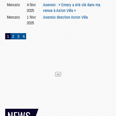
Mercato
4 févr.
Asensio : « Emery a été clé dans ma
2025
venue à Aston Villa »
Mercato
1 févr.
Asensio direction Aston Villa
2025
1
2
3
4
NEWS