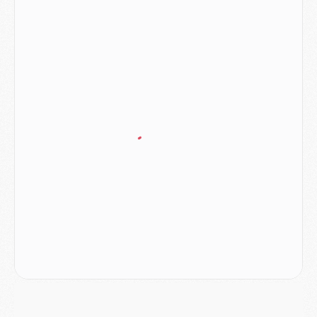
Match
- Majorque/PSG, sur quelle chaine et à quelle heure regarder le match ?
Mercato
- Le plan du PSG pour Suzuki et Chevalier se précise
Mercato
- L'Ajax refuse la première offre du PSG pour Godts
Mercato
- Le PSG veut accélérer, Ferran Torres temporise
Mercato
- Liverpool encore très loin du compte pour Barcola
LUNDI 03 AOÛT
Match
- Podcast CulturePSG : Mercato (Godts, Suzuki, Akliouche, Barcola, etc)
Mercato
- L'Ajax attend bien plus de 45M pour Mika Godts
Club
- Quatre retours importants dans le groupe du PSG, et un plus discret
Mercato
- Ayari file en Ligue 2
Club
- Le PSG s'associe avec un géant de la tech
Mercato
- Vu d'Italie, le transfert de Suzuki au PSG est bien engagé
Mercato
- Ferran Torres ne serait pas à vendre, mais...
Europe
- Gros coup dur pour Aston Villa avant de croiser le PSG
DIMANCHE 02 AOÛT
Mercato
- Le transfert de Kolo Muani à la Juventus est officiel
Mercato
- [MAJ] Le PSG a fait une grosse offre à Parme pour Suzuki
Mercato
- Le PSG a envoyé une première offre pour Mika Godts