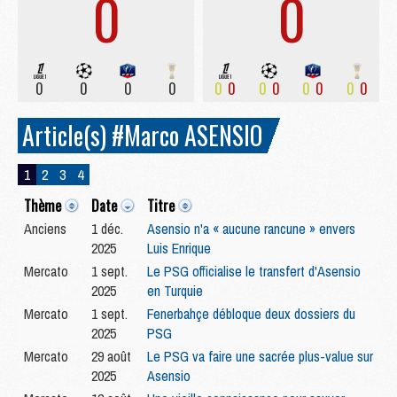
0
0
0
0
0
0
0
0
0
0
0
0
0
0
Article(s) #Marco ASENSIO
1
2
3
4
Thème
Date
Titre
Anciens
1 déc.
Asensio n'a « aucune rancune » envers
2025
Luis Enrique
Mercato
1 sept.
Le PSG officialise le transfert d'Asensio
2025
en Turquie
Mercato
1 sept.
Fenerbahçe débloque deux dossiers du
2025
PSG
Mercato
29 août
Le PSG va faire une sacrée plus-value sur
2025
Asensio