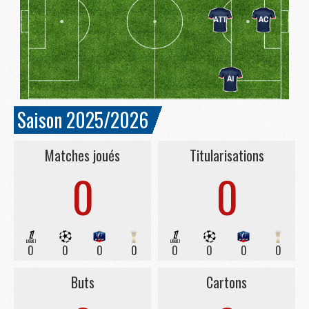
Saison 2025/2026
Matches joués
Titularisations
0
0
0
0
0
0
0
0
0
0
Buts
Cartons