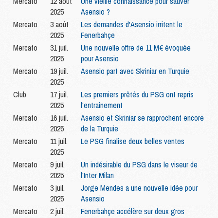
Mercato
12 août
Une vieille connaissance pour sauver
2025
Asensio ?
Mercato
3 août
Les demandes d'Asensio irritent le
2025
Fenerbahçe
Mercato
31 juil.
Une nouvelle offre de 11 M€ évoquée
2025
pour Asensio
Mercato
19 juil.
Asensio part avec Skriniar en Turquie
2025
Club
17 juil.
Les premiers prêtés du PSG ont repris
2025
l'entraînement
Mercato
16 juil.
Asensio et Skriniar se rapprochent encore
2025
de la Turquie
Mercato
11 juil.
Le PSG finalise deux belles ventes
2025
Mercato
9 juil.
Un indésirable du PSG dans le viseur de
2025
l'Inter Milan
Mercato
3 juil.
Jorge Mendes a une nouvelle idée pour
2025
Asensio
Mercato
2 juil.
Fenerbahçe accélère sur deux gros