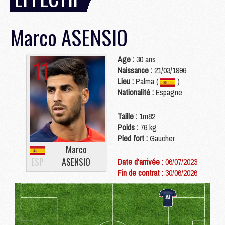
Marco
ASENSIO
Age :
30 ans
11
Naissance :
21/03/1996
Lieu :
Palma (
)
Nationalité :
Espagne
Taille :
1m82
Poids :
76 kg
Pied fort :
Gaucher
Marco
ESP
ASENSIO
Date d'arrivée :
06/07/2023
Fin de contrat :
30/06/2026