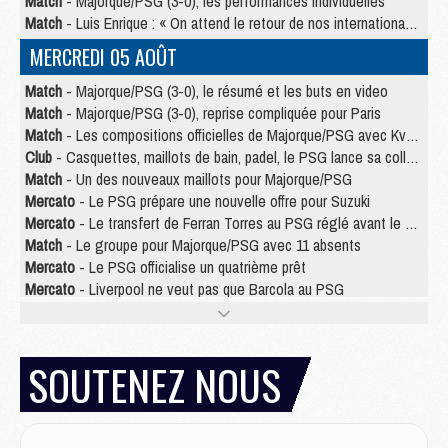
Match
- Majorque/PSG (3-0), les performances individuelles
Match
- Luis Enrique : « On attend le retour de nos internationaux »
MERCREDI 05 AOÛT
Match
- Majorque/PSG (3-0), le résumé et les buts en video
Match
- Majorque/PSG (3-0), reprise compliquée pour Paris
Match
- Les compositions officielles de Majorque/PSG avec Kvara et de nombreux jeunes
Club
- Casquettes, maillots de bain, padel, le PSG lance sa collection été
Match
- Un des nouveaux maillots pour Majorque/PSG
Mercato
- Le PSG prépare une nouvelle offre pour Suzuki
Mercato
- Le transfert de Ferran Torres au PSG réglé avant le 12 août ?
Match
- Le groupe pour Majorque/PSG avec 11 absents
Mercato
- Le PSG officialise un quatrième prêt
Mercato
- Liverpool ne veut pas que Barcola au PSG
Match
- Majorque/PSG, quelle compo pour le premier match de la saison 2026/27 ?
MARDI 04 AOÛT
SOUTENEZ NOUS
Europe
- Les chapeaux provisoires de la Ligue des champions 2026/27
Podcast
- Podcast CulturePSG : Akliouche présenté par un fan de Monaco
Club
- Le PSG dévoile sa première collection d'entraînement pour 2026/2027
Discipline
- Un arbitre inattendu, mais porte-bonheur pour Lens/PSG