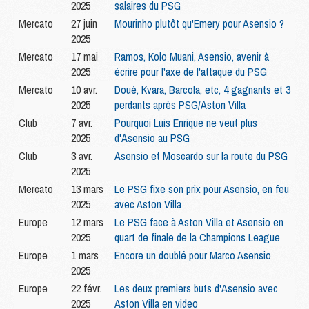
2025
salaires du PSG
Mercato
27 juin
Mourinho plutôt qu'Emery pour Asensio ?
2025
Mercato
17 mai
Ramos, Kolo Muani, Asensio, avenir à
2025
écrire pour l'axe de l'attaque du PSG
Mercato
10 avr.
Doué, Kvara, Barcola, etc, 4 gagnants et 3
2025
perdants après PSG/Aston Villa
Club
7 avr.
Pourquoi Luis Enrique ne veut plus
2025
d'Asensio au PSG
Club
3 avr.
Asensio et Moscardo sur la route du PSG
2025
Mercato
13 mars
Le PSG fixe son prix pour Asensio, en feu
2025
avec Aston Villa
Europe
12 mars
Le PSG face à Aston Villa et Asensio en
2025
quart de finale de la Champions League
Europe
1 mars
Encore un doublé pour Marco Asensio
2025
Europe
22 févr.
Les deux premiers buts d'Asensio avec
2025
Aston Villa en video