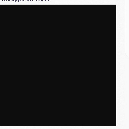
M
M
C
M
C
M
M
E
M
M
M
C
M
M
C
M
M