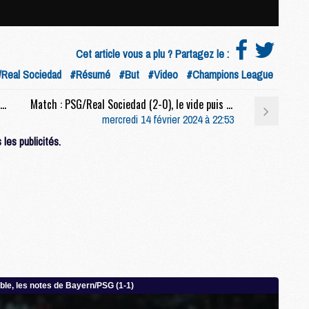
M
M
M
Cet article vous a plu ? Partagez le :
M
M
Real Sociedad
#Résumé
#But
#Video
#Champions League
M
Match : Marquinhos : « Luis Enrique nous a tiré les oreilles à la mi-temps »
Match : PSG/Real Sociedad (2-0), le vide puis un grand pas en avant
M
mercredi 14 février 2024 à 22:53
les publicités.
M
C
M
M
F
C
M
P
M