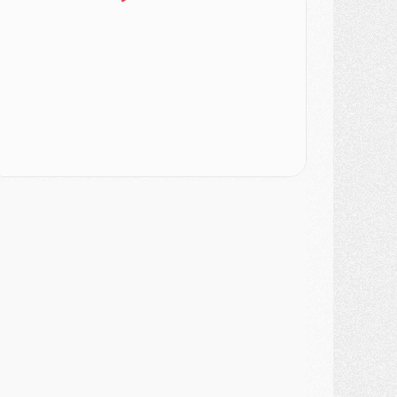
atch
- Podcast CulturePSG : Mercato (Godts, Suzuki, Akliouche, Barcola, etc)
ercato
- L'Ajax attend bien plus de 45M pour Mika Godts
lub
- Quatre retours importants dans le groupe du PSG, et un plus discret
ercato
- Ayari file en Ligue 2
lub
- Le PSG s'associe avec un géant de la tech
ercato
- Vu d'Italie, le transfert de Suzuki au PSG est bien engagé
ercato
- Ferran Torres ne serait pas à vendre, mais...
urope
- Gros coup dur pour Aston Villa avant de croiser le PSG
DIMANCHE 02 AOÛT
ercato
- Le transfert de Kolo Muani à la Juventus est officiel
ercato
- [MAJ] Le PSG a fait une grosse offre à Parme pour Suzuki
ercato
- Le PSG a envoyé une première offre pour Mika Godts
lub
- Après Pacho, d'autres retours en vue
ercato
- Changement de dernière minute pour Kolo Muani
SAMEDI 01 AOÛT
ercato
- L'agent de Mika Godts confirme un accord avec le PSG
lub
- Quels numéros de maillot pour Akliouche et Digne au PSG ?
atch
- Un hommage prévu lors de Brest/PSG
ercato
- Le PSG et le Barça ont rendez-vous pour Ferran Torres