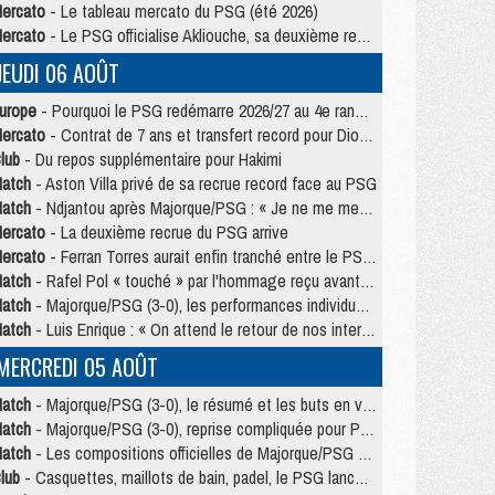
ercato
- Le tableau mercato du PSG (été 2026)
ercato
- Le PSG officialise Akliouche, sa deuxième recrue de l’été
JEUDI 06 AOÛT
urope
- Pourquoi le PSG redémarre 2026/27 au 4e rang du coefficient UEFA
ercato
- Contrat de 7 ans et transfert record pour Diomandé loin du PSG
lub
- Du repos supplémentaire pour Hakimi
atch
- Aston Villa privé de sa recrue record face au PSG
atch
- Ndjantou après Majorque/PSG : « Je ne me mets pas de plafond »
ercato
- La deuxième recrue du PSG arrive
ercato
- Ferran Torres aurait enfin tranché entre le PSG et le Barça
atch
- Rafel Pol « touché » par l'hommage reçu avant Majorque/PSG
atch
- Majorque/PSG (3-0), les performances individuelles
atch
- Luis Enrique : « On attend le retour de nos internationaux »
MERCREDI 05 AOÛT
atch
- Majorque/PSG (3-0), le résumé et les buts en video
atch
- Majorque/PSG (3-0), reprise compliquée pour Paris
atch
- Les compositions officielles de Majorque/PSG avec Kvara et de nombreux jeunes
lub
- Casquettes, maillots de bain, padel, le PSG lance sa collection été