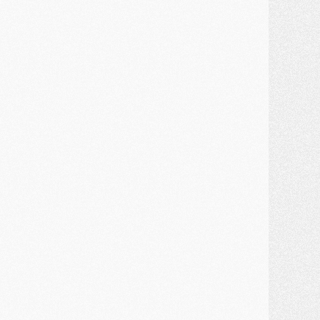
ercato
- Ferran Torres priorité du PSG, mais ouvert à tout
ercato
- Première offre de Liverpool en approche pour Barcola
ercato
- Le montant du transfert de Kolo Muani se précise, la formule aussi
ercato
- Kolo Muani attendu en Italie, son transfert débloqué
ercato
- Monaco a encore repoussé une offre du PSG pour Akliouche
ercato
- Liverpool presque d'accord avec Barcola, le PSG pas du tout
ercato
- Moment décisif pour le transfert de Kolo Muani
MARDI 28 JUILLET
ercato
- Des intermédiaires ont tenté de relancer Diomande au PSG
lub
- Au moins neuf jeunes conviés à l'entraînement des pros
ercato
- Une partie du communiqué du PSG sur Diomande expliquée
ercato
- Barcola futur plus gros transfert de l'été ?
ormation
- Retour sur la saison des U17 du PSG en 7 chiffres clés
lub
- Le PSG connaît ses premiers matches de septembre
ercato
- Un troisième prêt bouclé par le PSG
LUNDI 27 JUILLET
odcast
- Podcast CulturePSG à 22h : Mercato (Barcola, Diomande, etc)
ercato
- La prolongation de Dembélé au PSG dans la dernière ligne droite