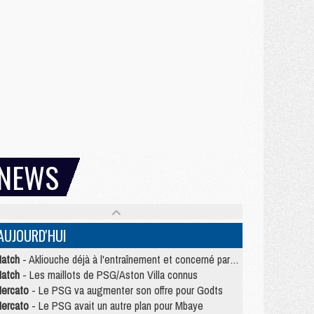
NEWS
AUJOURD'HUI
atch
- Akliouche déjà à l'entraînement et concerné par PSG/MU ?
atch
- Les maillots de PSG/Aston Villa connus
ercato
- Le PSG va augmenter son offre pour Godts
ercato
- Le PSG avait un autre plan pour Mbaye