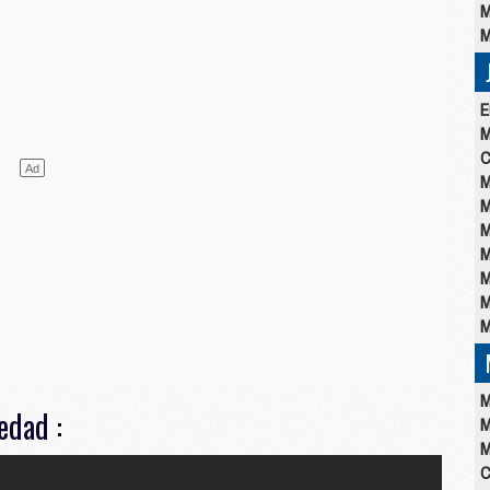
M
M
E
M
C
M
M
M
M
M
M
M
M
edad :
M
M
C