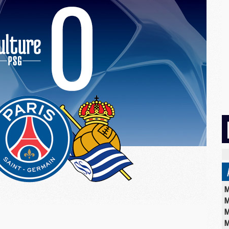
M
M
M
M