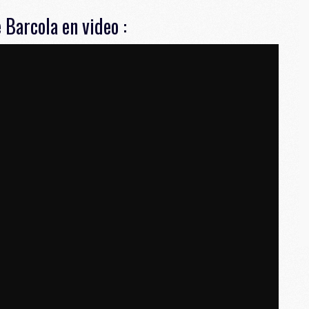
M
 Barcola en video
:
M
M
M
C
C
M
S
M
C
M
C
M
M