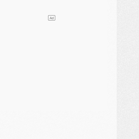
ercato
- Guéla Doué dans les listes du PSG
ercato
- Le transfert de Mika Godts au PSG en bonne voie
VENDREDI 31 JUILLET
atch
- Un diffuseur annoncé pour les deux premiers matchs amicaux du PSG
ercato
- Le transfert d'Akliouche au PSG bouclé, le montant se précise
lub
- Un retour majeur dans le groupe du PSG
lub
- [MAJ] Ndjantou et deux jeunes du PSG annoncés dans un tournoi U21
ercato
- L'étonnante piste Suzuki confirmée et onéreuse
JEUDI 30 JUILLET
élections
- Ancelotti fait le ménage au Brésil mais veut garder Marquinhos
ercato
- Le statu quo du milieu du PSG se précise
lub
- Le PSG plutôt que la FIFA pour Al-Khelaïfi, poussé par l'UEFA ?
ercato
- Le PSG presserait Ferran Torres de se décider, deux pistes de secours
lub
- Déguisements, shopping, double scouting, Luis Campos dévoile ses méthodes
ercato
- Kroupi retiré du mercato
ercato
- Enfin une avancée dans le transfert d'Akliouche
MERCREDI 29 JUILLET