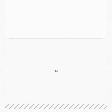
Mercato
- L'agent de Mika Godts confirme un accord avec le PSG
Club
- Quels numéros de maillot pour Akliouche et Digne au PSG ?
Match
- Un hommage prévu lors de Brest/PSG
Mercato
- Le PSG et le Barça ont rendez-vous pour Ferran Torres
Mercato
- Guéla Doué dans les listes du PSG
Mercato
- Le transfert de Mika Godts au PSG en bonne voie
VENDREDI 31 JUILLET
Match
- Un diffuseur annoncé pour les deux premiers matchs amicaux du PSG
Mercato
- Le transfert d'Akliouche au PSG bouclé, le montant se précise
Club
- Un retour majeur dans le groupe du PSG
Club
- [MAJ] Ndjantou et deux jeunes du PSG annoncés dans un tournoi U21
Mercato
- L'étonnante piste Suzuki confirmée et onéreuse
JEUDI 30 JUILLET
Sélections
- Ancelotti fait le ménage au Brésil mais veut garder Marquinhos
Mercato
- Le statu quo du milieu du PSG se précise
Club
- Le PSG plutôt que la FIFA pour Al-Khelaïfi, poussé par l'UEFA ?
Mercato
- Le PSG presserait Ferran Torres de se décider, deux pistes de secours
Club
- Déguisements, shopping, double scouting, Luis Campos dévoile ses méthodes
Mercato
- Kroupi retiré du mercato