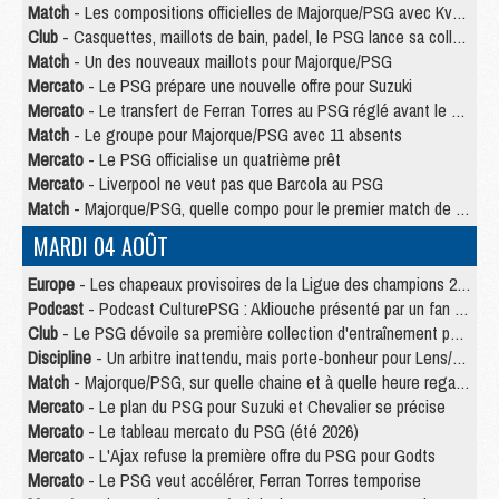
Match
- Les compositions officielles de Majorque/PSG avec Kvara et de nombreux jeunes
Club
- Casquettes, maillots de bain, padel, le PSG lance sa collection été
Match
- Un des nouveaux maillots pour Majorque/PSG
Mercato
- Le PSG prépare une nouvelle offre pour Suzuki
Mercato
- Le transfert de Ferran Torres au PSG réglé avant le 12 août ?
Match
- Le groupe pour Majorque/PSG avec 11 absents
Mercato
- Le PSG officialise un quatrième prêt
Mercato
- Liverpool ne veut pas que Barcola au PSG
Match
- Majorque/PSG, quelle compo pour le premier match de la saison 2026/27 ?
MARDI 04 AOÛT
Europe
- Les chapeaux provisoires de la Ligue des champions 2026/27
Podcast
- Podcast CulturePSG : Akliouche présenté par un fan de Monaco
Club
- Le PSG dévoile sa première collection d'entraînement pour 2026/2027
Discipline
- Un arbitre inattendu, mais porte-bonheur pour Lens/PSG
Match
- Majorque/PSG, sur quelle chaine et à quelle heure regarder le match ?
Mercato
- Le plan du PSG pour Suzuki et Chevalier se précise
Mercato
- Le tableau mercato du PSG (été 2026)
Mercato
- L'Ajax refuse la première offre du PSG pour Godts
Mercato
- Le PSG veut accélérer, Ferran Torres temporise