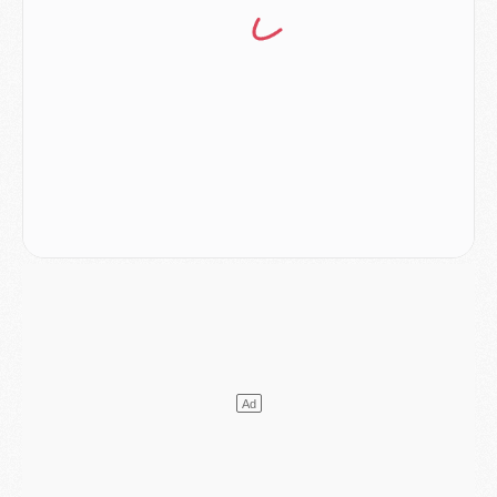
Club
- Casquettes, maillots de bain, padel, le PSG lance sa collection été
Match
- Un des nouveaux maillots pour Majorque/PSG
Mercato
- Le PSG prépare une nouvelle offre pour Suzuki
Mercato
- Le transfert de Ferran Torres au PSG réglé avant le 12 août ?
Match
- Le groupe pour Majorque/PSG avec 11 absents
Mercato
- Le PSG officialise un quatrième prêt
Mercato
- Liverpool ne veut pas que Barcola au PSG
Match
- Majorque/PSG, quelle compo pour le premier match de la saison 2026/27 ?
MARDI 04 AOÛT
Europe
- Les chapeaux provisoires de la Ligue des champions 2026/27
Podcast
- Podcast CulturePSG : Akliouche présenté par un fan de Monaco
Club
- Le PSG dévoile sa première collection d'entraînement pour 2026/2027
Discipline
- Un arbitre inattendu, mais porte-bonheur pour Lens/PSG
Match
- Majorque/PSG, sur quelle chaine et à quelle heure regarder le match ?
Mercato
- Le plan du PSG pour Suzuki et Chevalier se précise
Mercato
- L'Ajax refuse la première offre du PSG pour Godts
Mercato
- Le PSG veut accélérer, Ferran Torres temporise
Mercato
- Liverpool encore très loin du compte pour Barcola
LUNDI 03 AOÛT