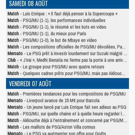
SAMEDI 08 AOÛT
Match
- Luis Enrique : « Il faut déjà penser à la Supercoupe »
Match
- PSG/MU (1-1), les performances individuelles
Match
- PSG/MU (1-1), le résumé et les buts en video
Match
- PSG/MU (1-1), du mieux pour Paris
Match
- PSG/MU (1-0), le but de Mbaye en video
Match
- Les compositions officielles de PSG/MU dévoilées, Pacho titulaire
Mercato
- Le PSG prêt à investir lourdement sur Suzuki malgré Safonov et Chevalier
Club
- « J’irai », Medhi Benatia ne ferme pas la porte à une arrivée au PSG
Match
- Le groupe pour PSG/MU avec quatre retours
Match
- Quelques cadres prêts pour PSG/MU, mais pas Akliouche ?
VENDREDI 07 AOÛT
Match
- Premières tendances pour les compositions de PSG/MU
Mercato
- Liverpool avance de 15 M€ pour Barcola
Mercato
- Un jeune lancé par Luis Enrique fait ses adieux au PSG
Match
- PSG/MU, sur quelle chaine et à quelle heure regarder le match ?
Match
- Akliouche déjà à l'entraînement et concerné par PSG/MU ?
Match
- Les maillots de PSG/Aston Villa connus
Mercato
- Le PSG va augmenter son offre pour Godts