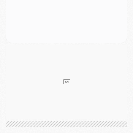
LUNDI 03 AOÛT
Match
- Podcast CulturePSG : Mercato (Godts, Suzuki, Akliouche, Barcola, etc)
Mercato
- L'Ajax attend bien plus de 45M pour Mika Godts
Club
- Quatre retours importants dans le groupe du PSG, et un plus discret
Mercato
- Ayari file en Ligue 2
Club
- Le PSG s'associe avec un géant de la tech
Mercato
- Vu d'Italie, le transfert de Suzuki au PSG est bien engagé
Mercato
- Ferran Torres ne serait pas à vendre, mais...
Europe
- Gros coup dur pour Aston Villa avant de croiser le PSG
DIMANCHE 02 AOÛT
Mercato
- Le transfert de Kolo Muani à la Juventus est officiel
Mercato
- [MAJ] Le PSG a fait une grosse offre à Parme pour Suzuki
Mercato
- Le PSG a envoyé une première offre pour Mika Godts
Club
- Après Pacho, d'autres retours en vue
Mercato
- Changement de dernière minute pour Kolo Muani
SAMEDI 01 AOÛT
Mercato
- L'agent de Mika Godts confirme un accord avec le PSG
Club
- Quels numéros de maillot pour Akliouche et Digne au PSG ?