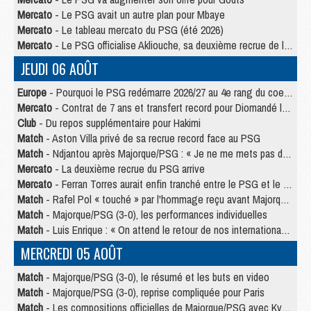
Mercato
- Le PSG avait un autre plan pour Mbaye
Mercato
- Le tableau mercato du PSG (été 2026)
Mercato
- Le PSG officialise Akliouche, sa deuxième recrue de l’été
JEUDI 06 AOÛT
Europe
- Pourquoi le PSG redémarre 2026/27 au 4e rang du coefficient UEFA
Mercato
- Contrat de 7 ans et transfert record pour Diomandé loin du PSG
Club
- Du repos supplémentaire pour Hakimi
Match
- Aston Villa privé de sa recrue record face au PSG
Match
- Ndjantou après Majorque/PSG : « Je ne me mets pas de plafond »
Mercato
- La deuxième recrue du PSG arrive
Mercato
- Ferran Torres aurait enfin tranché entre le PSG et le Barça
Match
- Rafel Pol « touché » par l'hommage reçu avant Majorque/PSG
Match
- Majorque/PSG (3-0), les performances individuelles
Match
- Luis Enrique : « On attend le retour de nos internationaux »
MERCREDI 05 AOÛT
Match
- Majorque/PSG (3-0), le résumé et les buts en video
Match
- Majorque/PSG (3-0), reprise compliquée pour Paris
Match
- Les compositions officielles de Majorque/PSG avec Kvara et de nombreux jeunes