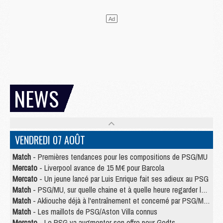
NEWS
VENDREDI 07 AOÛT
Match
- Premières tendances pour les compositions de PSG/MU
Mercato
- Liverpool avance de 15 M€ pour Barcola
Mercato
- Un jeune lancé par Luis Enrique fait ses adieux au PSG
Match
- PSG/MU, sur quelle chaine et à quelle heure regarder le match ?
Match
- Akliouche déjà à l'entraînement et concerné par PSG/MU ?
Match
- Les maillots de PSG/Aston Villa connus
Mercato
- Le PSG va augmenter son offre pour Godts