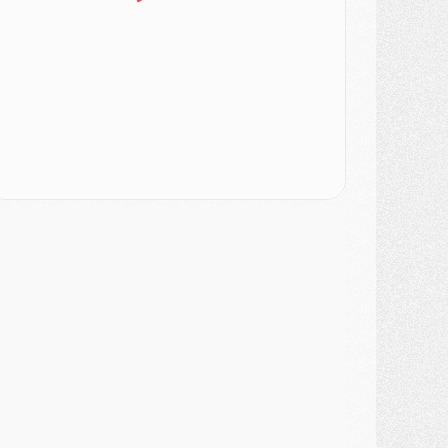
ercato
- Liverpool ne veut pas que Barcola au PSG
atch
- Majorque/PSG, quelle compo pour le premier match de la saison 2026/27 ?
MARDI 04 AOÛT
urope
- Les chapeaux provisoires de la Ligue des champions 2026/27
odcast
- Podcast CulturePSG : Akliouche présenté par un fan de Monaco
lub
- Le PSG dévoile sa première collection d'entraînement pour 2026/2027
iscipline
- Un arbitre inattendu, mais porte-bonheur pour Lens/PSG
atch
- Majorque/PSG, sur quelle chaine et à quelle heure regarder le match ?
ercato
- Le plan du PSG pour Suzuki et Chevalier se précise
ercato
- L'Ajax refuse la première offre du PSG pour Godts
ercato
- Le PSG veut accélérer, Ferran Torres temporise
ercato
- Liverpool encore très loin du compte pour Barcola
LUNDI 03 AOÛT
atch
- Podcast CulturePSG : Mercato (Godts, Suzuki, Akliouche, Barcola, etc)
ercato
- L'Ajax attend bien plus de 45M pour Mika Godts
lub
- Quatre retours importants dans le groupe du PSG, et un plus discret
ercato
- Ayari file en Ligue 2
lub
- Le PSG s'associe avec un géant de la tech
ercato
- Vu d'Italie, le transfert de Suzuki au PSG est bien engagé