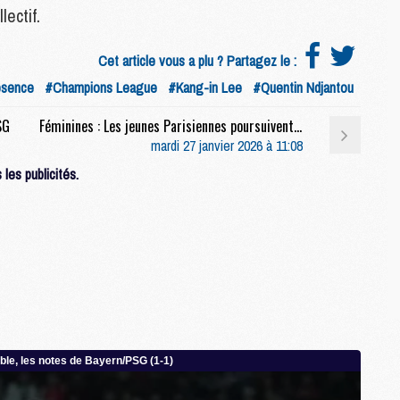
lectif.
M
E
Cet article vous a plu ? Partagez le :
sence
#Champions League
#Kang-in Lee
#Quentin Ndjantou
M
M
SG
Féminines : Les jeunes Parisiennes poursuivent en tête de leur championnat
M
mardi 27 janvier 2026 à 11:08
C
les publicités.
M
M
C
M
M
M
M
M