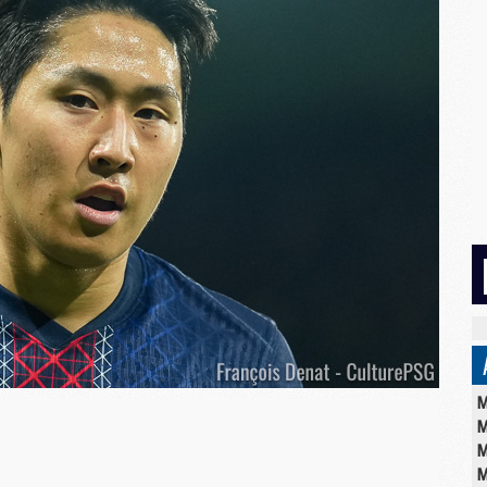
M
M
M
M