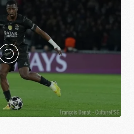
M
C
C
M
S
M
C
M
C
M
M
M
M
M
M
M