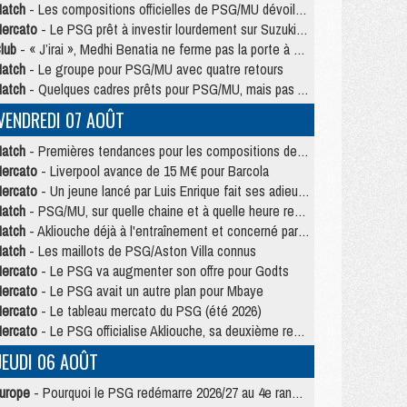
atch
- Les compositions officielles de PSG/MU dévoilées, Pacho titulaire
ercato
- Le PSG prêt à investir lourdement sur Suzuki malgré Safonov et Chevalier
lub
- « J’irai », Medhi Benatia ne ferme pas la porte à une arrivée au PSG
atch
- Le groupe pour PSG/MU avec quatre retours
atch
- Quelques cadres prêts pour PSG/MU, mais pas Akliouche ?
VENDREDI 07 AOÛT
atch
- Premières tendances pour les compositions de PSG/MU
ercato
- Liverpool avance de 15 M€ pour Barcola
ercato
- Un jeune lancé par Luis Enrique fait ses adieux au PSG
atch
- PSG/MU, sur quelle chaine et à quelle heure regarder le match ?
atch
- Akliouche déjà à l'entraînement et concerné par PSG/MU ?
atch
- Les maillots de PSG/Aston Villa connus
ercato
- Le PSG va augmenter son offre pour Godts
ercato
- Le PSG avait un autre plan pour Mbaye
ercato
- Le tableau mercato du PSG (été 2026)
ercato
- Le PSG officialise Akliouche, sa deuxième recrue de l’été
JEUDI 06 AOÛT
urope
- Pourquoi le PSG redémarre 2026/27 au 4e rang du coefficient UEFA