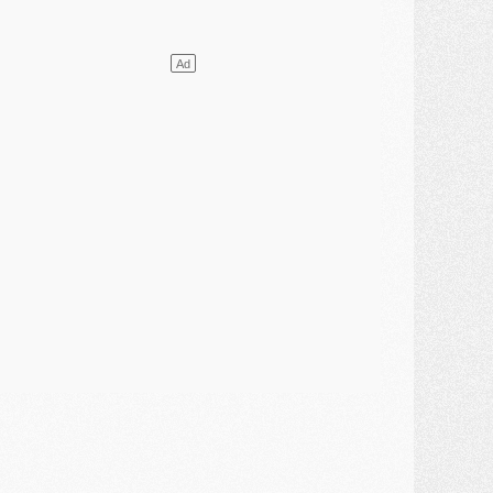
ercato
- Ferran Torres ne serait pas à vendre, mais...
urope
- Gros coup dur pour Aston Villa avant de croiser le PSG
DIMANCHE 02 AOÛT
ercato
- Le transfert de Kolo Muani à la Juventus est officiel
ercato
- [MAJ] Le PSG a fait une grosse offre à Parme pour Suzuki
ercato
- Le PSG a envoyé une première offre pour Mika Godts
lub
- Après Pacho, d'autres retours en vue
ercato
- Changement de dernière minute pour Kolo Muani
SAMEDI 01 AOÛT
ercato
- L'agent de Mika Godts confirme un accord avec le PSG
lub
- Quels numéros de maillot pour Akliouche et Digne au PSG ?
atch
- Un hommage prévu lors de Brest/PSG
ercato
- Le PSG et le Barça ont rendez-vous pour Ferran Torres
ercato
- Guéla Doué dans les listes du PSG
ercato
- Le transfert de Mika Godts au PSG en bonne voie
VENDREDI 31 JUILLET
atch
- Un diffuseur annoncé pour les deux premiers matchs amicaux du PSG