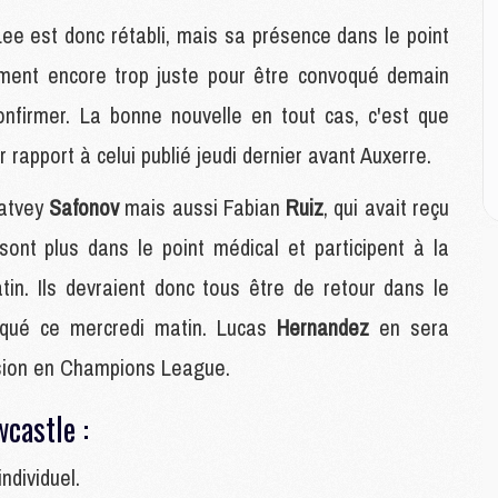
M
M
Lee est donc rétabli, mais sa présence dans le point
lement encore trop juste pour être convoqué demain
E
nfirmer. La bonne nouvelle en tout cas, c'est que
P
C
 rapport à celui publié jeudi dernier avant Auxerre.
D
M
Matvey
Safonov
mais aussi Fabian
Ruiz
, qui avait reçu
M
nt plus dans le point médical et participent à la
M
M
tin. Ils devraient donc tous être de retour dans le
M
iqué ce mercredi matin. Lucas
Hernandez
en sera
nsion en Champions League.
M
M
wcastle :
C
M
C
ndividuel.
M