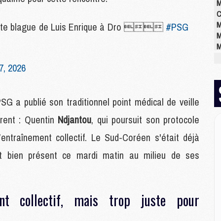
M
C
M
 petite blague de Luis Enrique à Dro 
#PSG
M
M
M
7, 2026
M
M
M
SG a publié son traditionnel point médical de veille
rent : Quentin
Ndjantou
, qui poursuit son protocole
M
M
l’entraînement collectif. Le Sud-Coréen s'était déjà
M
st bien présent ce mardi matin au milieu de ses
C
M
M
M
nt collectif, mais trop juste pour
M
M