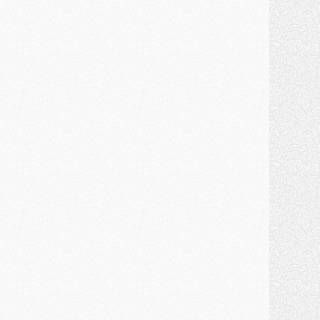
ercato
- Le transfert d'Akliouche au PSG bouclé, le montant se précise
lub
- Un retour majeur dans le groupe du PSG
lub
- [MAJ] Ndjantou et deux jeunes du PSG annoncés dans un tournoi U21
ercato
- L'étonnante piste Suzuki confirmée et onéreuse
JEUDI 30 JUILLET
élections
- Ancelotti fait le ménage au Brésil mais veut garder Marquinhos
ercato
- Le statu quo du milieu du PSG se précise
lub
- Le PSG plutôt que la FIFA pour Al-Khelaïfi, poussé par l'UEFA ?
ercato
- Le PSG presserait Ferran Torres de se décider, deux pistes de secours
lub
- Déguisements, shopping, double scouting, Luis Campos dévoile ses méthodes
ercato
- Kroupi retiré du mercato
ercato
- Enfin une avancée dans le transfert d'Akliouche
MERCREDI 29 JUILLET
ercato
- Ferran Torres priorité du PSG, mais ouvert à tout
ercato
- Première offre de Liverpool en approche pour Barcola
ercato
- Le montant du transfert de Kolo Muani se précise, la formule aussi
ercato
- Kolo Muani attendu en Italie, son transfert débloqué
ercato
- Monaco a encore repoussé une offre du PSG pour Akliouche