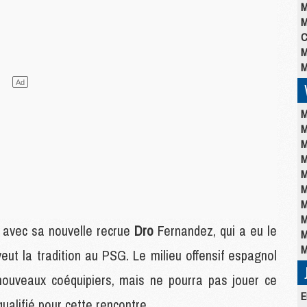
M
M
C
M
M
M
M
M
M
M
M
M
M
 avec sa nouvelle recrue
Dro
Fernandez, qui a eu le
M
M
eut la tradition au PSG. Le milieu offensif espagnol
 nouveaux coéquipiers, mais ne pourra pas jouer ce
E
ualifié pour cette rencontre.