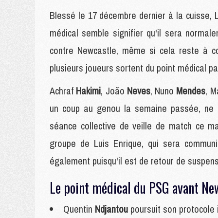
Blessé le 17 décembre dernier à la cuisse, 
médical semble signifier qu'il sera norma
contre Newcastle, même si cela reste à co
plusieurs joueurs sortent du point médical par
Achraf
Hakimi
, João
Neves
, Nuno
Mendes
, 
un coup au genou la semaine passée, ne so
séance collective de veille de match ce ma
groupe de Luis Enrique, qui sera commun
également puisqu'il est de retour de suspe
Le point médical du PSG avant Ne
Quentin
Ndjantou
poursuit son protocole i