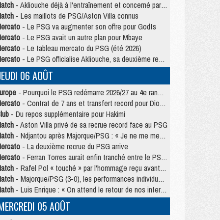
atch
- Akliouche déjà à l'entraînement et concerné par PSG/MU ?
atch
- Les maillots de PSG/Aston Villa connus
ercato
- Le PSG va augmenter son offre pour Godts
ercato
- Le PSG avait un autre plan pour Mbaye
ercato
- Le tableau mercato du PSG (été 2026)
ercato
- Le PSG officialise Akliouche, sa deuxième recrue de l’été
JEUDI 06 AOÛT
urope
- Pourquoi le PSG redémarre 2026/27 au 4e rang du coefficient UEFA
ercato
- Contrat de 7 ans et transfert record pour Diomandé loin du PSG
lub
- Du repos supplémentaire pour Hakimi
atch
- Aston Villa privé de sa recrue record face au PSG
atch
- Ndjantou après Majorque/PSG : « Je ne me mets pas de plafond »
ercato
- La deuxième recrue du PSG arrive
ercato
- Ferran Torres aurait enfin tranché entre le PSG et le Barça
atch
- Rafel Pol « touché » par l'hommage reçu avant Majorque/PSG
atch
- Majorque/PSG (3-0), les performances individuelles
atch
- Luis Enrique : « On attend le retour de nos internationaux »
MERCREDI 05 AOÛT