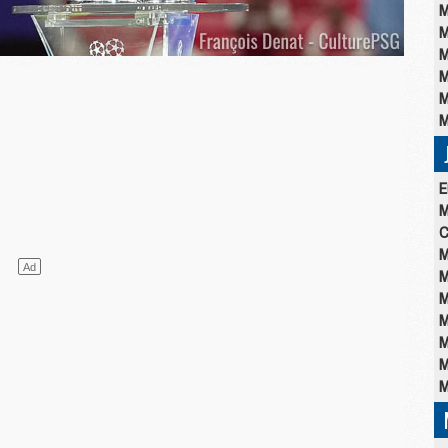
M
M
M
M
M
M
E
M
C
M
M
M
M
M
M
M