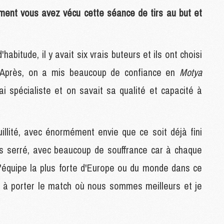
M
ent vous avez vécu cette séance de tirs au but et
M
abitude, il y avait six vrais buteurs et ils ont choisi
M
M
. Après, on a mis beaucoup de confiance en
Motya
M
M
i spécialiste et on savait sa qualité et capacité à
M
M
M
uillité, avec énormément envie que ce soit déjà fini
ès serré, avec beaucoup de souffrance car à chaque
M
C
 l'équipe la plus forte d'Europe ou du monde dans ce
M
é à porter le match où nous sommes meilleurs et je
M
F
C
M