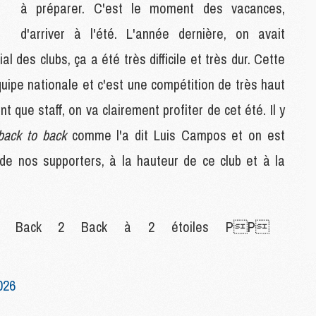
à préparer. C'est le moment des vacances,
M
C
d'arriver à l'été. L'année dernière, on avait
M
l des clubs, ça a été très difficile et très dur. Cette
M
M
quipe nationale et c'est une compétition de très haut
M
t que staff, on va clairement profiter de cet été. Il y
 back to back
comme l'a dit Luis Campos et on est
M
M
 de nos supporters, à la hauteur de ce club et à la
C
C
M
ion Back 2 Back à 2 étoiles PP
S
M
C
026
M
C