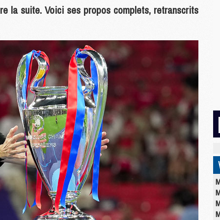
re la suite. Voici ses propos complets, retranscrits
M
M
M
M