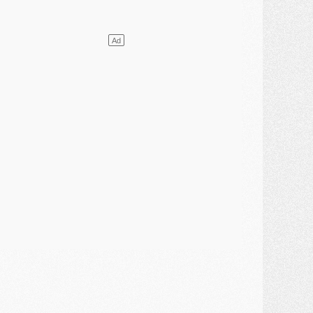
ercato
- L'agent de Mika Godts confirme un accord avec le PSG
lub
- Quels numéros de maillot pour Akliouche et Digne au PSG ?
atch
- Un hommage prévu lors de Brest/PSG
ercato
- Le PSG et le Barça ont rendez-vous pour Ferran Torres
ercato
- Guéla Doué dans les listes du PSG
ercato
- Le transfert de Mika Godts au PSG en bonne voie
VENDREDI 31 JUILLET
atch
- Un diffuseur annoncé pour les deux premiers matchs amicaux du PSG
ercato
- Le transfert d'Akliouche au PSG bouclé, le montant se précise
lub
- Un retour majeur dans le groupe du PSG
lub
- [MAJ] Ndjantou et deux jeunes du PSG annoncés dans un tournoi U21
ercato
- L'étonnante piste Suzuki confirmée et onéreuse
JEUDI 30 JUILLET
élections
- Ancelotti fait le ménage au Brésil mais veut garder Marquinhos
ercato
- Le statu quo du milieu du PSG se précise
lub
- Le PSG plutôt que la FIFA pour Al-Khelaïfi, poussé par l'UEFA ?
ercato
- Le PSG presserait Ferran Torres de se décider, deux pistes de secours
lub
- Déguisements, shopping, double scouting, Luis Campos dévoile ses méthodes