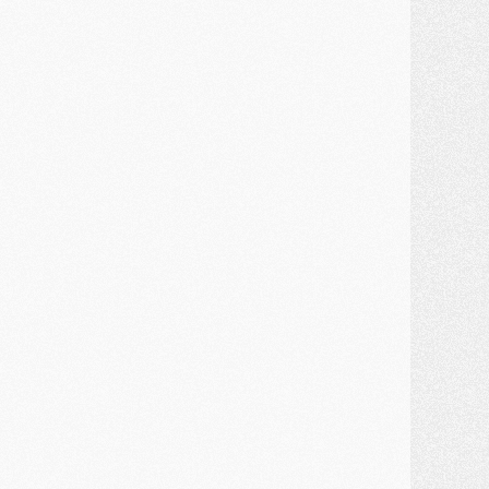
ercato
- Kroupi retiré du mercato
ercato
- Enfin une avancée dans le transfert d'Akliouche
MERCREDI 29 JUILLET
ercato
- Ferran Torres priorité du PSG, mais ouvert à tout
ercato
- Première offre de Liverpool en approche pour Barcola
ercato
- Le montant du transfert de Kolo Muani se précise, la formule aussi
ercato
- Kolo Muani attendu en Italie, son transfert débloqué
ercato
- Monaco a encore repoussé une offre du PSG pour Akliouche
ercato
- Liverpool presque d'accord avec Barcola, le PSG pas du tout
ercato
- Moment décisif pour le transfert de Kolo Muani
MARDI 28 JUILLET
ercato
- Des intermédiaires ont tenté de relancer Diomande au PSG
lub
- Au moins neuf jeunes conviés à l'entraînement des pros
ercato
- Une partie du communiqué du PSG sur Diomande expliquée
ercato
- Barcola futur plus gros transfert de l'été ?
ormation
- Retour sur la saison des U17 du PSG en 7 chiffres clés
lub
- Le PSG connaît ses premiers matches de septembre
ercato
- Un troisième prêt bouclé par le PSG