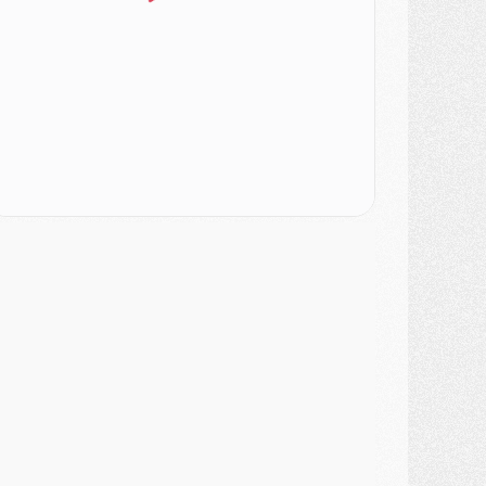
ercato
- Le PSG veut accélérer, Ferran Torres temporise
ercato
- Liverpool encore très loin du compte pour Barcola
LUNDI 03 AOÛT
atch
- Podcast CulturePSG : Mercato (Godts, Suzuki, Akliouche, Barcola, etc)
ercato
- L'Ajax attend bien plus de 45M pour Mika Godts
lub
- Quatre retours importants dans le groupe du PSG, et un plus discret
ercato
- Ayari file en Ligue 2
lub
- Le PSG s'associe avec un géant de la tech
ercato
- Vu d'Italie, le transfert de Suzuki au PSG est bien engagé
ercato
- Ferran Torres ne serait pas à vendre, mais...
urope
- Gros coup dur pour Aston Villa avant de croiser le PSG
DIMANCHE 02 AOÛT
ercato
- Le transfert de Kolo Muani à la Juventus est officiel
ercato
- [MAJ] Le PSG a fait une grosse offre à Parme pour Suzuki
ercato
- Le PSG a envoyé une première offre pour Mika Godts
lub
- Après Pacho, d'autres retours en vue
ercato
- Changement de dernière minute pour Kolo Muani
SAMEDI 01 AOÛT