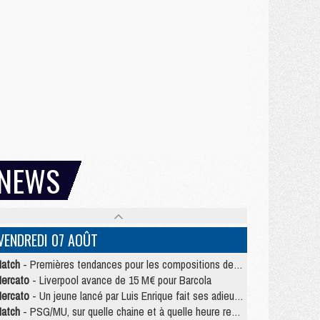
NEWS
VENDREDI 07 AOÛT
atch
- Premières tendances pour les compositions de PSG/MU
ercato
- Liverpool avance de 15 M€ pour Barcola
ercato
- Un jeune lancé par Luis Enrique fait ses adieux au PSG
atch
- PSG/MU, sur quelle chaine et à quelle heure regarder le match ?