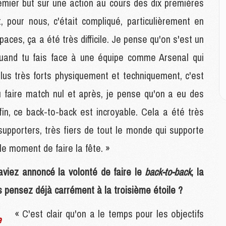
M
premier but sur une action au cours des dix premières
M
t, pour nous, c'était compliqué, particulièrement en
ces, ça a été très difficile. Je pense qu'on s'est un
M
and tu fais face à une équipe comme Arsenal qui
M
C
lus très forts physiquement et techniquement, c'est
M
C
pu faire match nul et après, je pense qu'on a eu des
M
in, ce back-to-back est incroyable. Cela a été très
M
E
 supporters, très fiers de tout le monde qui supporte
 le moment de faire la fête. »
M
M
aviez annoncé la volonté de faire le
back-to-back
, la
M
s pensez déjà carrément à la troisième étoile ?
C
M
« C'est clair qu'on a le temps pour les objectifs
e