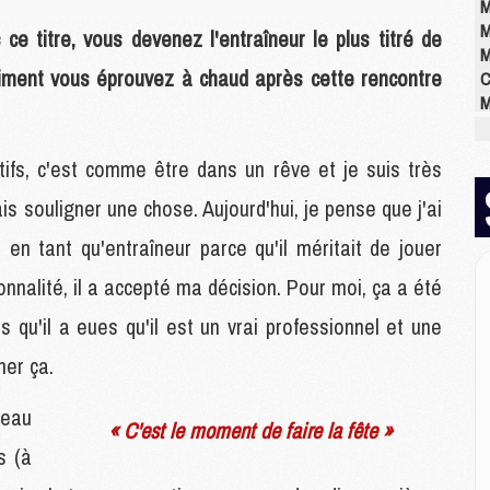
M
M
ce titre, vous devenez l'entraîneur le plus titré de
M
ntiment vous éprouvez à chaud après cette rencontre
C
M
M
M
ifs, c'est comme être dans un rêve et je suis très
M
M
ais souligner une chose. Aujourd'hui, je pense que j'ai
M
en tant qu'entraîneur parce qu'il méritait de jouer
M
rsonnalité, il a accepté ma décision. Pour moi, ça a été
E
s qu'il a eues qu'il est un vrai professionnel et une
P
gner ça.
C
D
veau
M
« C'est le moment de faire la fête »
M
s (à
M