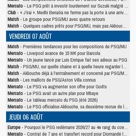
Mercato
- Le PSG prêt à investir lourdement sur Suzuki malgré Safonov et Chevalier
Club
- « J’irai », Medhi Benatia ne ferme pas la porte à une arrivée au PSG
Match
- Le groupe pour PSG/MU avec quatre retours
Match
- Quelques cadres prêts pour PSG/MU, mais pas Akliouche ?
VENDREDI 07 AOÛT
Match
- Premières tendances pour les compositions de PSG/MU
Mercato
- Liverpool avance de 15 M€ pour Barcola
Mercato
- Un jeune lancé par Luis Enrique fait ses adieux au PSG
Match
- PSG/MU, sur quelle chaine et à quelle heure regarder le match ?
Match
- Akliouche déjà à l'entraînement et concerné par PSG/MU ?
Match
- Les maillots de PSG/Aston Villa connus
Mercato
- Le PSG va augmenter son offre pour Godts
Mercato
- Le PSG avait un autre plan pour Mbaye
Mercato
- Le tableau mercato du PSG (été 2026)
Mercato
- Le PSG officialise Akliouche, sa deuxième recrue de l’été
JEUDI 06 AOÛT
Europe
- Pourquoi le PSG redémarre 2026/27 au 4e rang du coefficient UEFA
Mercato
- Contrat de 7 ans et transfert record pour Diomandé loin du PSG