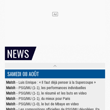
NEWS
SAMEDI 08 AOÛT
Match
- Luis Enrique : « Il faut déjà penser à la Supercoupe »
Match
- PSG/MU (1-1), les performances individuelles
Match
- PSG/MU (1-1), le résumé et les buts en video
Match
- PSG/MU (1-1), du mieux pour Paris
Match
- PSG/MU (1-0), le but de Mbaye en video
Match
- Les compositions officielles de PSG/MU dévoilées, Pacho titulaire