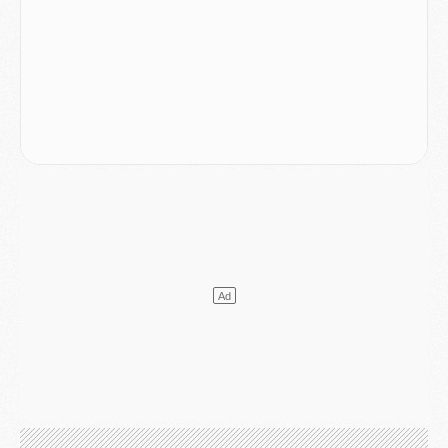
Match
- Majorque/PSG, quelle compo pour le premier match de la saison 2026/27 ?
MARDI 04 AOÛT
Europe
- Les chapeaux provisoires de la Ligue des champions 2026/27
Podcast
- Podcast CulturePSG : Akliouche présenté par un fan de Monaco
Club
- Le PSG dévoile sa première collection d'entraînement pour 2026/2027
Discipline
- Un arbitre inattendu, mais porte-bonheur pour Lens/PSG
Match
- Majorque/PSG, sur quelle chaine et à quelle heure regarder le match ?
Mercato
- Le plan du PSG pour Suzuki et Chevalier se précise
Mercato
- L'Ajax refuse la première offre du PSG pour Godts
Mercato
- Le PSG veut accélérer, Ferran Torres temporise
Mercato
- Liverpool encore très loin du compte pour Barcola
LUNDI 03 AOÛT
Match
- Podcast CulturePSG : Mercato (Godts, Suzuki, Akliouche, Barcola, etc)
Mercato
- L'Ajax attend bien plus de 45M pour Mika Godts
Club
- Quatre retours importants dans le groupe du PSG, et un plus discret
Mercato
- Ayari file en Ligue 2
Club
- Le PSG s'associe avec un géant de la tech
Mercato
- Vu d'Italie, le transfert de Suzuki au PSG est bien engagé