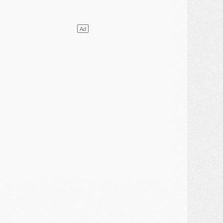
ercato
- L'Ajax attend bien plus de 45M pour Mika Godts
lub
- Quatre retours importants dans le groupe du PSG, et un plus discret
ercato
- Ayari file en Ligue 2
lub
- Le PSG s'associe avec un géant de la tech
ercato
- Vu d'Italie, le transfert de Suzuki au PSG est bien engagé
ercato
- Ferran Torres ne serait pas à vendre, mais...
urope
- Gros coup dur pour Aston Villa avant de croiser le PSG
DIMANCHE 02 AOÛT
ercato
- Le transfert de Kolo Muani à la Juventus est officiel
ercato
- [MAJ] Le PSG a fait une grosse offre à Parme pour Suzuki
ercato
- Le PSG a envoyé une première offre pour Mika Godts
lub
- Après Pacho, d'autres retours en vue
ercato
- Changement de dernière minute pour Kolo Muani
SAMEDI 01 AOÛT
ercato
- L'agent de Mika Godts confirme un accord avec le PSG
lub
- Quels numéros de maillot pour Akliouche et Digne au PSG ?
atch
- Un hommage prévu lors de Brest/PSG
ercato
- Le PSG et le Barça ont rendez-vous pour Ferran Torres