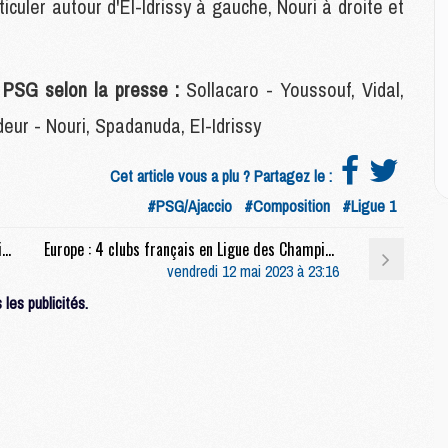
M
ticuler autour d'El-Idrissy à gauche, Nouri à droite et
M
M
M
e PSG selon la presse :
Sollacaro - Youssouf, Vidal,
M
M
eur - Nouri, Spadanuda, El-Idrissy
M
Cet article vous a plu ? Partagez le :
E
#PSG/Ajaccio
#Composition
#Ligue 1
P
C
Mercato : Après Btishiabu, Francfort vise Ekitike
Europe : 4 clubs français en Ligue des Champions pour la saison 2024/2025
D
vendredi 12 mai 2023 à 23:16
M
les publicités.
M
M
M
M
M