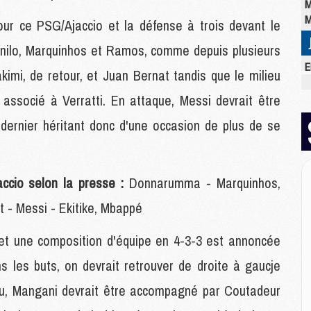
M
M
r ce PSG/Ajaccio et la défense à trois devant le
anilo, Marquinhos et Ramos, comme depuis plusieurs
E
imi, de retour, et Juan Bernat tandis que le milieu
M
C
 associé à Verratti. En attaque, Messi devrait être
M
 dernier héritant donc d'une occasion de plus de se
M
M
M
M
accio selon la presse :
Donnarumma - Marquinhos,
M
M
t - Messi - Ekitike, Mbappé
é et une composition d'équipe en 4-3-3 est annoncée
M
s les buts, on devrait retrouver de droite à gaucje
M
M
ieu, Mangani devrait être accompagné par Coutadeur
C