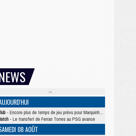
NEWS
AUJOURD'HUI
lub
- Encore plus de temps de jeu prévu pour Marquinhos et les Portugais en Supercoupe
atch
- Le transfert de Ferran Torres au PSG avance
SAMEDI 08 AOÛT