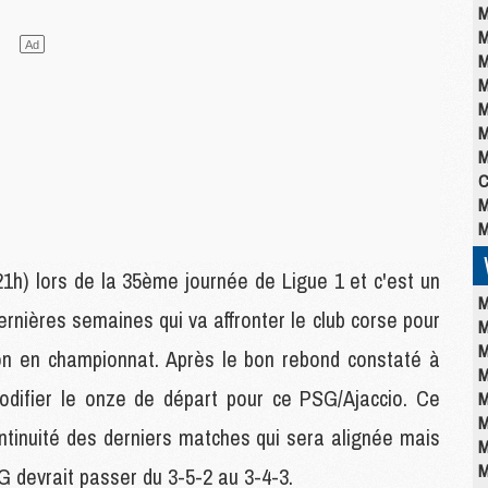
M
M
M
M
M
M
M
C
M
M
21h) lors de la 35ème journée de Ligue 1 et c'est un
M
rnières semaines qui va affronter le club corse pour
M
M
son en championnat. Après le bon rebond constaté à
M
modifier le onze de départ pour ce PSG/Ajaccio. Ce
M
M
ntinuité des derniers matches qui sera alignée mais
M
M
G devrait passer du 3-5-2 au 3-4-3.