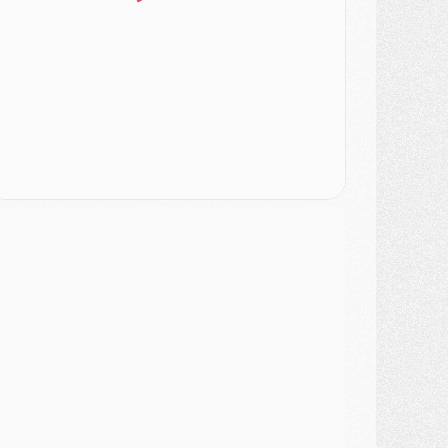
atch
- Un des nouveaux maillots pour Majorque/PSG
ercato
- Le PSG prépare une nouvelle offre pour Suzuki
ercato
- Le transfert de Ferran Torres au PSG réglé avant le 12 août ?
atch
- Le groupe pour Majorque/PSG avec 11 absents
ercato
- Le PSG officialise un quatrième prêt
ercato
- Liverpool ne veut pas que Barcola au PSG
atch
- Majorque/PSG, quelle compo pour le premier match de la saison 2026/27 ?
MARDI 04 AOÛT
urope
- Les chapeaux provisoires de la Ligue des champions 2026/27
odcast
- Podcast CulturePSG : Akliouche présenté par un fan de Monaco
lub
- Le PSG dévoile sa première collection d'entraînement pour 2026/2027
iscipline
- Un arbitre inattendu, mais porte-bonheur pour Lens/PSG
atch
- Majorque/PSG, sur quelle chaine et à quelle heure regarder le match ?
ercato
- Le plan du PSG pour Suzuki et Chevalier se précise
ercato
- L'Ajax refuse la première offre du PSG pour Godts
ercato
- Le PSG veut accélérer, Ferran Torres temporise
ercato
- Liverpool encore très loin du compte pour Barcola
LUNDI 03 AOÛT
atch
- Podcast CulturePSG : Mercato (Godts, Suzuki, Akliouche, Barcola, etc)