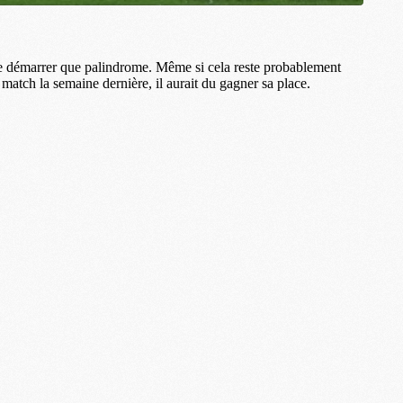
M
M
M
M
C
C
M
S
M
C
M
C
M
M