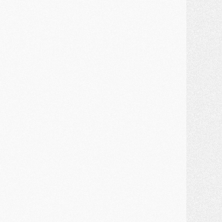
ercato
- Guéla Doué dans les listes du PSG
ercato
- Le transfert de Mika Godts au PSG en bonne voie
VENDREDI 31 JUILLET
atch
- Un diffuseur annoncé pour les deux premiers matchs amicaux du PSG
ercato
- Le transfert d'Akliouche au PSG bouclé, le montant se précise
lub
- Un retour majeur dans le groupe du PSG
lub
- [MAJ] Ndjantou et deux jeunes du PSG annoncés dans un tournoi U21
ercato
- L'étonnante piste Suzuki confirmée et onéreuse
JEUDI 30 JUILLET
élections
- Ancelotti fait le ménage au Brésil mais veut garder Marquinhos
ercato
- Le statu quo du milieu du PSG se précise
lub
- Le PSG plutôt que la FIFA pour Al-Khelaïfi, poussé par l'UEFA ?
ercato
- Le PSG presserait Ferran Torres de se décider, deux pistes de secours
lub
- Déguisements, shopping, double scouting, Luis Campos dévoile ses méthodes
ercato
- Kroupi retiré du mercato
ercato
- Enfin une avancée dans le transfert d'Akliouche
MERCREDI 29 JUILLET