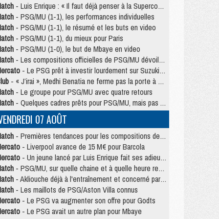
atch
- Luis Enrique : « Il faut déjà penser à la Supercoupe »
atch
- PSG/MU (1-1), les performances individuelles
atch
- PSG/MU (1-1), le résumé et les buts en video
atch
- PSG/MU (1-1), du mieux pour Paris
atch
- PSG/MU (1-0), le but de Mbaye en video
atch
- Les compositions officielles de PSG/MU dévoilées, Pacho titulaire
ercato
- Le PSG prêt à investir lourdement sur Suzuki malgré Safonov et Chevalier
lub
- « J’irai », Medhi Benatia ne ferme pas la porte à une arrivée au PSG
atch
- Le groupe pour PSG/MU avec quatre retours
atch
- Quelques cadres prêts pour PSG/MU, mais pas Akliouche ?
VENDREDI 07 AOÛT
atch
- Premières tendances pour les compositions de PSG/MU
ercato
- Liverpool avance de 15 M€ pour Barcola
ercato
- Un jeune lancé par Luis Enrique fait ses adieux au PSG
atch
- PSG/MU, sur quelle chaine et à quelle heure regarder le match ?
atch
- Akliouche déjà à l'entraînement et concerné par PSG/MU ?
atch
- Les maillots de PSG/Aston Villa connus
ercato
- Le PSG va augmenter son offre pour Godts
ercato
- Le PSG avait un autre plan pour Mbaye