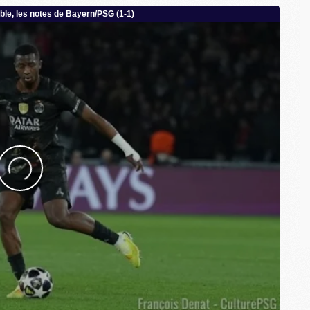
M
C
M
C
M
M
E
M
M
M
C
M
M
C
M
M