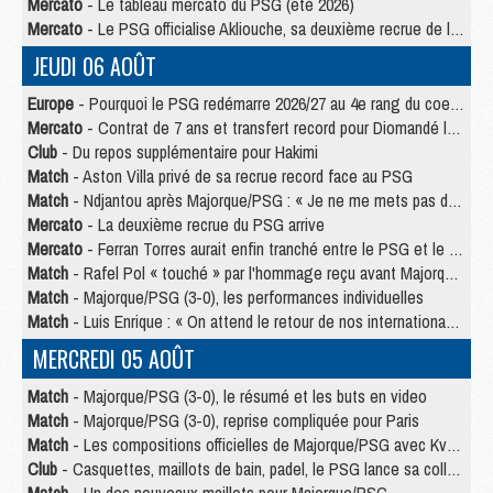
Mercato
- Le tableau mercato du PSG (été 2026)
Mercato
- Le PSG officialise Akliouche, sa deuxième recrue de l’été
JEUDI 06 AOÛT
Europe
- Pourquoi le PSG redémarre 2026/27 au 4e rang du coefficient UEFA
Mercato
- Contrat de 7 ans et transfert record pour Diomandé loin du PSG
Club
- Du repos supplémentaire pour Hakimi
Match
- Aston Villa privé de sa recrue record face au PSG
Match
- Ndjantou après Majorque/PSG : « Je ne me mets pas de plafond »
Mercato
- La deuxième recrue du PSG arrive
Mercato
- Ferran Torres aurait enfin tranché entre le PSG et le Barça
Match
- Rafel Pol « touché » par l'hommage reçu avant Majorque/PSG
Match
- Majorque/PSG (3-0), les performances individuelles
Match
- Luis Enrique : « On attend le retour de nos internationaux »
MERCREDI 05 AOÛT
Match
- Majorque/PSG (3-0), le résumé et les buts en video
Match
- Majorque/PSG (3-0), reprise compliquée pour Paris
Match
- Les compositions officielles de Majorque/PSG avec Kvara et de nombreux jeunes
Club
- Casquettes, maillots de bain, padel, le PSG lance sa collection été