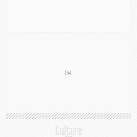
Mercato
- L'Ajax attend bien plus de 45M pour Mika Godts
Club
- Quatre retours importants dans le groupe du PSG, et un plus discret
Mercato
- Ayari file en Ligue 2
Club
- Le PSG s'associe avec un géant de la tech
Mercato
- Vu d'Italie, le transfert de Suzuki au PSG est bien engagé
Mercato
- Ferran Torres ne serait pas à vendre, mais...
Europe
- Gros coup dur pour Aston Villa avant de croiser le PSG
DIMANCHE 02 AOÛT
Mercato
- Le transfert de Kolo Muani à la Juventus est officiel
Mercato
- [MAJ] Le PSG a fait une grosse offre à Parme pour Suzuki
Mercato
- Le PSG a envoyé une première offre pour Mika Godts
Club
- Après Pacho, d'autres retours en vue
Mercato
- Changement de dernière minute pour Kolo Muani
SAMEDI 01 AOÛT
Mercato
- L'agent de Mika Godts confirme un accord avec le PSG
Club
- Quels numéros de maillot pour Akliouche et Digne au PSG ?
Match
- Un hommage prévu lors de Brest/PSG
Mercato
- Le PSG et le Barça ont rendez-vous pour Ferran Torres