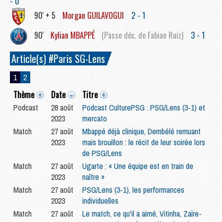
- 0
90' + 5
Morgan
GUILAVOGUI
2 - 1
90'
Kylian
MBAPPÉ
(Passe déc. de Fabian Ruiz)
3 - 1
Article(s) #Paris SG-Lens
1
2
Thème
Date
Titre
Podcast
28 août
Podcast CulturePSG : PSG/Lens (3-1) et
2023
mercato
Match
27 août
Mbappé déjà clinique, Dembélé remuant
2023
mais brouillon : le récit de leur soirée lors
de PSG/Lens
Match
27 août
Ugarte : « Une équipe est en train de
2023
naître »
Match
27 août
PSG/Lens (3-1), les performances
2023
individuelles
Match
27 août
Le match, ce qu'il a aimé, Vitinha, Zaïre-