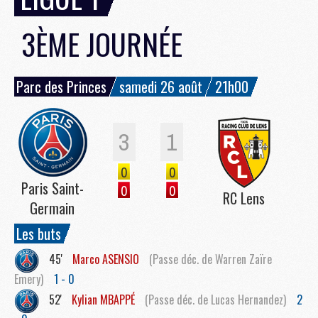
3ÈME JOURNÉE
Parc des Princes
samedi 26 août
21h00
3
1
0
0
Paris Saint-
0
0
RC Lens
Germain
Les buts
45'
Marco
ASENSIO
(Passe déc. de Warren Zaïre
Emery)
1 - 0
52'
Kylian
MBAPPÉ
(Passe déc. de Lucas Hernandez)
2