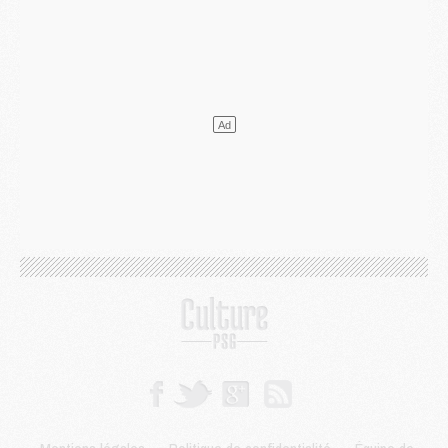
Mercato
- Ferran Torres ne serait pas à vendre, mais...
Europe
- Gros coup dur pour Aston Villa avant de croiser le PSG
DIMANCHE 02 AOÛT
Mercato
- Le transfert de Kolo Muani à la Juventus est officiel
Mercato
- [MAJ] Le PSG a fait une grosse offre à Parme pour Suzuki
Mercato
- Le PSG a envoyé une première offre pour Mika Godts
Club
- Après Pacho, d'autres retours en vue
Mercato
- Changement de dernière minute pour Kolo Muani
SAMEDI 01 AOÛT
Mercato
- L'agent de Mika Godts confirme un accord avec le PSG
Club
- Quels numéros de maillot pour Akliouche et Digne au PSG ?
Match
- Un hommage prévu lors de Brest/PSG
Mercato
- Le PSG et le Barça ont rendez-vous pour Ferran Torres
Mercato
- Guéla Doué dans les listes du PSG
Mercato
- Le transfert de Mika Godts au PSG en bonne voie
VENDREDI 31 JUILLET
Match
- Un diffuseur annoncé pour les deux premiers matchs amicaux du PSG