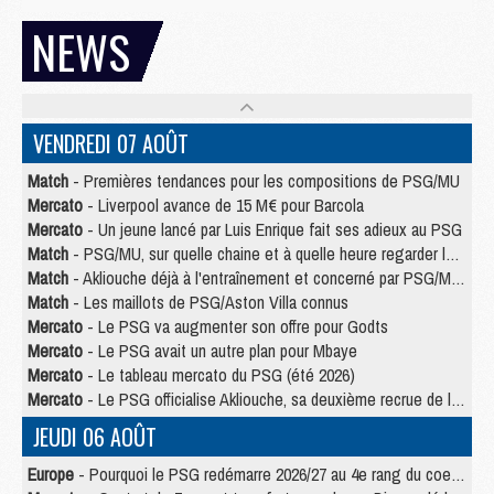
NEWS
VENDREDI 07 AOÛT
Match
- Premières tendances pour les compositions de PSG/MU
Mercato
- Liverpool avance de 15 M€ pour Barcola
Mercato
- Un jeune lancé par Luis Enrique fait ses adieux au PSG
Match
- PSG/MU, sur quelle chaine et à quelle heure regarder le match ?
Match
- Akliouche déjà à l'entraînement et concerné par PSG/MU ?
Match
- Les maillots de PSG/Aston Villa connus
Mercato
- Le PSG va augmenter son offre pour Godts
Mercato
- Le PSG avait un autre plan pour Mbaye
Mercato
- Le tableau mercato du PSG (été 2026)
Mercato
- Le PSG officialise Akliouche, sa deuxième recrue de l’été
JEUDI 06 AOÛT
Europe
- Pourquoi le PSG redémarre 2026/27 au 4e rang du coefficient UEFA