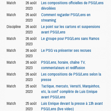
Match
26 août
Les compositions officielles de PSG/Lens
2023
dévoilées
Match
26 août
Comment regarder PSG/Lens en
2023
streaming
Discipline
26 août
Le point sur les cartons et suspensions
2023
avant PSG/Lens
Match
26 août
Le groupe pour PSG/Lens sans Ramos
2023
Match
26 août
Le PSG va présenter ses recrues
2023
Match
26 août
PSG/Lens, horaire, chaîne TV,
2023
commentateurs et rediffusion
Match
26 août
Les compositions de PSG/Lens selon la
2023
presse
Match
25 août
Tactique, mercato, Verratti, Marquinhos,
2023
etc, la conf’ complète de Luis Enrique
avant PSG/Lens
Match
25 août
Luis Enrique devant la presse à 13h avant
2023
PSG/Lens (live video)