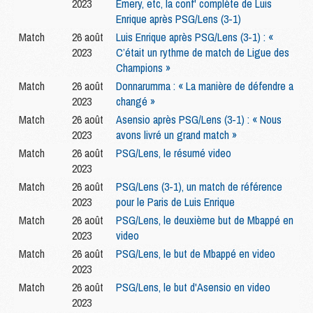
2023
Emery, etc, la conf' complète de Luis
Enrique après PSG/Lens (3-1)
Match
26 août
Luis Enrique après PSG/Lens (3-1) : «
2023
C’était un rythme de match de Ligue des
Champions »
Match
26 août
Donnarumma : « La manière de défendre a
2023
changé »
Match
26 août
Asensio après PSG/Lens (3-1) : « Nous
2023
avons livré un grand match »
Match
26 août
PSG/Lens, le résumé video
2023
Match
26 août
PSG/Lens (3-1), un match de référence
2023
pour le Paris de Luis Enrique
Match
26 août
PSG/Lens, le deuxième but de Mbappé en
2023
video
Match
26 août
PSG/Lens, le but de Mbappé en video
2023
Match
26 août
PSG/Lens, le but d'Asensio en video
2023