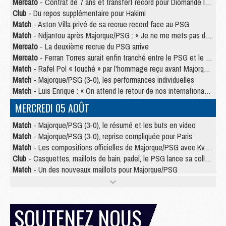
Mercato
- Contrat de 7 ans et transfert record pour Diomandé loin du PSG
Club
- Du repos supplémentaire pour Hakimi
Match
- Aston Villa privé de sa recrue record face au PSG
Match
- Ndjantou après Majorque/PSG : « Je ne me mets pas de plafond »
Mercato
- La deuxième recrue du PSG arrive
Mercato
- Ferran Torres aurait enfin tranché entre le PSG et le Barça
Match
- Rafel Pol « touché » par l'hommage reçu avant Majorque/PSG
Match
- Majorque/PSG (3-0), les performances individuelles
Match
- Luis Enrique : « On attend le retour de nos internationaux »
MERCREDI 05 AOÛT
Match
- Majorque/PSG (3-0), le résumé et les buts en video
Match
- Majorque/PSG (3-0), reprise compliquée pour Paris
Match
- Les compositions officielles de Majorque/PSG avec Kvara et de nombreux jeunes
Club
- Casquettes, maillots de bain, padel, le PSG lance sa collection été
Match
- Un des nouveaux maillots pour Majorque/PSG
Mercato
- Le PSG prépare une nouvelle offre pour Suzuki
Mercato
- Le transfert de Ferran Torres au PSG réglé avant le 12 août ?
Match
- Le groupe pour Majorque/PSG avec 11 absents
SOUTENEZ NOUS
Mercato
- Le PSG officialise un quatrième prêt
Mercato
- Liverpool ne veut pas que Barcola au PSG