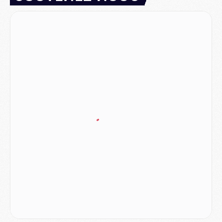
Match
- Majorque/PSG, quelle compo pour le premier match de la saison 2026/27 ?
MARDI 04 AOÛT
Europe
- Les chapeaux provisoires de la Ligue des champions 2026/27
Podcast
- Podcast CulturePSG : Akliouche présenté par un fan de Monaco
Club
- Le PSG dévoile sa première collection d'entraînement pour 2026/2027
Discipline
- Un arbitre inattendu, mais porte-bonheur pour Lens/PSG
Match
- Majorque/PSG, sur quelle chaine et à quelle heure regarder le match ?
Mercato
- Le plan du PSG pour Suzuki et Chevalier se précise
Mercato
- L'Ajax refuse la première offre du PSG pour Godts
Mercato
- Le PSG veut accélérer, Ferran Torres temporise
Mercato
- Liverpool encore très loin du compte pour Barcola
LUNDI 03 AOÛT
Match
- Podcast CulturePSG : Mercato (Godts, Suzuki, Akliouche, Barcola, etc)
Mercato
- L'Ajax attend bien plus de 45M pour Mika Godts
Club
- Quatre retours importants dans le groupe du PSG, et un plus discret
Mercato
- Ayari file en Ligue 2
Club
- Le PSG s'associe avec un géant de la tech
Mercato
- Vu d'Italie, le transfert de Suzuki au PSG est bien engagé