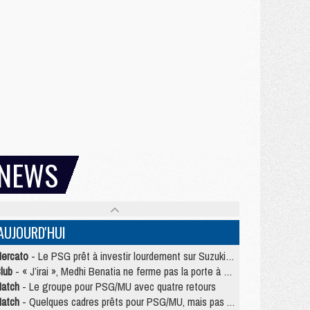
NEWS
AUJOURD'HUI
ercato
- Le PSG prêt à investir lourdement sur Suzuki malgré Safonov et Chevalier
lub
- « J’irai », Medhi Benatia ne ferme pas la porte à une arrivée au PSG
atch
- Le groupe pour PSG/MU avec quatre retours
atch
- Quelques cadres prêts pour PSG/MU, mais pas Akliouche ?