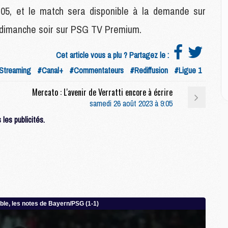
P
05, et le match sera disponible à la demande sur
C
D
de dimanche soir sur PSG TV Premium.
M
M
Cet article vous a plu ? Partagez le :
M
M
Streaming
#Canal+
#Commentateurs
#Rediffusion
#Ligue 1
M
Mercato : L'avenir de Verratti encore à écrire
samedi 26 août 2023 à 9:05
M
les publicités.
M
C
M
C
M
M
E
M