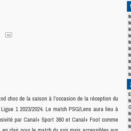
M
M
M
M
M
M
M
M
M
M
E
d choc de la saison à l’occasion de la réception du
M
C
 Ligue 1 2023/2024. Le match PSG/Lens aura lieu à
M
clusivité par Canal+ Sport 360 et Canal+ Foot comme
M
M
 en clair pour le match du soir mais accessibles aux