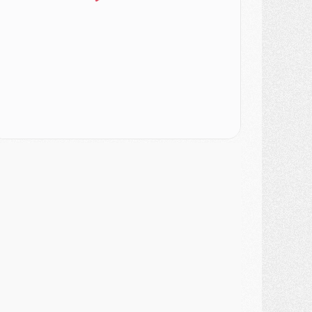
odcast
- Podcast CulturePSG : Akliouche présenté par un fan de Monaco
lub
- Le PSG dévoile sa première collection d'entraînement pour 2026/2027
iscipline
- Un arbitre inattendu, mais porte-bonheur pour Lens/PSG
atch
- Majorque/PSG, sur quelle chaine et à quelle heure regarder le match ?
ercato
- Le plan du PSG pour Suzuki et Chevalier se précise
ercato
- L'Ajax refuse la première offre du PSG pour Godts
ercato
- Le PSG veut accélérer, Ferran Torres temporise
ercato
- Liverpool encore très loin du compte pour Barcola
LUNDI 03 AOÛT
atch
- Podcast CulturePSG : Mercato (Godts, Suzuki, Akliouche, Barcola, etc)
ercato
- L'Ajax attend bien plus de 45M pour Mika Godts
lub
- Quatre retours importants dans le groupe du PSG, et un plus discret
ercato
- Ayari file en Ligue 2
lub
- Le PSG s'associe avec un géant de la tech
ercato
- Vu d'Italie, le transfert de Suzuki au PSG est bien engagé
ercato
- Ferran Torres ne serait pas à vendre, mais...
urope
- Gros coup dur pour Aston Villa avant de croiser le PSG
DIMANCHE 02 AOÛT
ercato
- Le transfert de Kolo Muani à la Juventus est officiel