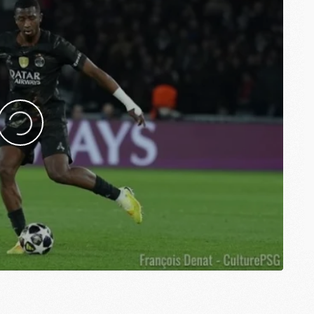
M
M
C
M
M
C
M
M
M
M
M
M
C
C
M