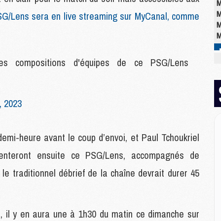
M
M
SG/Lens sera en live streaming sur MyCanal, comme
M
M
es compositions d'équipes de ce PSG/Lens
M
M
M
C
, 2023
M
M
M
demi-heure avant le coup d’envoi, et Paul Tchoukriel
M
enteront ensuite ce PSG/Lens, accompagnés de
M
M
 le traditionnel débrief de la chaîne devrait durer 45
M
E
, il y en aura une à 1h30 du matin ce dimanche sur