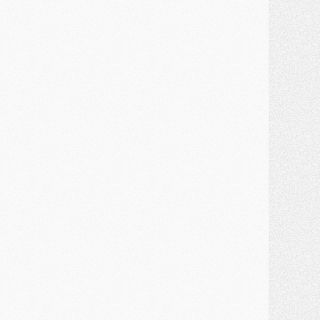
JEUDI 30 JUILLET
élections
- Ancelotti fait le ménage au Brésil mais veut garder Marquinhos
ercato
- Le statu quo du milieu du PSG se précise
lub
- Le PSG plutôt que la FIFA pour Al-Khelaïfi, poussé par l'UEFA ?
ercato
- Le PSG presserait Ferran Torres de se décider, deux pistes de secours
lub
- Déguisements, shopping, double scouting, Luis Campos dévoile ses méthodes
ercato
- Kroupi retiré du mercato
ercato
- Enfin une avancée dans le transfert d'Akliouche
MERCREDI 29 JUILLET
ercato
- Ferran Torres priorité du PSG, mais ouvert à tout
ercato
- Première offre de Liverpool en approche pour Barcola
ercato
- Le montant du transfert de Kolo Muani se précise, la formule aussi
ercato
- Kolo Muani attendu en Italie, son transfert débloqué
ercato
- Monaco a encore repoussé une offre du PSG pour Akliouche
ercato
- Liverpool presque d'accord avec Barcola, le PSG pas du tout
ercato
- Moment décisif pour le transfert de Kolo Muani
MARDI 28 JUILLET
ercato
- Des intermédiaires ont tenté de relancer Diomande au PSG