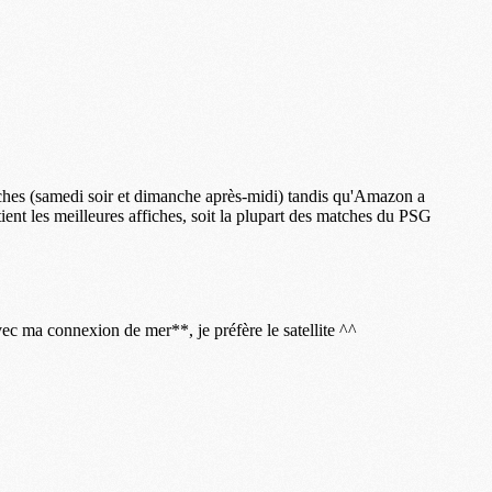
S
M
C
M
C
M
M
M
M
M
M
M
M
M
M