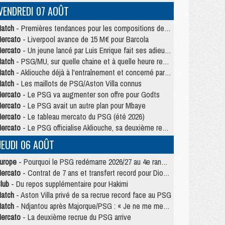
VENDREDI 07 AOÛT
atch
- Premières tendances pour les compositions de PSG/MU
ercato
- Liverpool avance de 15 M€ pour Barcola
ercato
- Un jeune lancé par Luis Enrique fait ses adieux au PSG
atch
- PSG/MU, sur quelle chaine et à quelle heure regarder le match ?
atch
- Akliouche déjà à l'entraînement et concerné par PSG/MU ?
atch
- Les maillots de PSG/Aston Villa connus
ercato
- Le PSG va augmenter son offre pour Godts
ercato
- Le PSG avait un autre plan pour Mbaye
ercato
- Le tableau mercato du PSG (été 2026)
ercato
- Le PSG officialise Akliouche, sa deuxième recrue de l’été
JEUDI 06 AOÛT
urope
- Pourquoi le PSG redémarre 2026/27 au 4e rang du coefficient UEFA
ercato
- Contrat de 7 ans et transfert record pour Diomandé loin du PSG
lub
- Du repos supplémentaire pour Hakimi
atch
- Aston Villa privé de sa recrue record face au PSG
atch
- Ndjantou après Majorque/PSG : « Je ne me mets pas de plafond »
ercato
- La deuxième recrue du PSG arrive