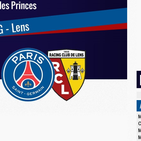
M
C
M
M