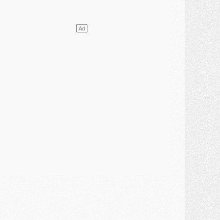
ercato
- [MAJ] Le PSG a fait une grosse offre à Parme pour Suzuki
ercato
- Le PSG a envoyé une première offre pour Mika Godts
lub
- Après Pacho, d'autres retours en vue
ercato
- Changement de dernière minute pour Kolo Muani
SAMEDI 01 AOÛT
ercato
- L'agent de Mika Godts confirme un accord avec le PSG
lub
- Quels numéros de maillot pour Akliouche et Digne au PSG ?
atch
- Un hommage prévu lors de Brest/PSG
ercato
- Le PSG et le Barça ont rendez-vous pour Ferran Torres
ercato
- Guéla Doué dans les listes du PSG
ercato
- Le transfert de Mika Godts au PSG en bonne voie
VENDREDI 31 JUILLET
atch
- Un diffuseur annoncé pour les deux premiers matchs amicaux du PSG
ercato
- Le transfert d'Akliouche au PSG bouclé, le montant se précise
lub
- Un retour majeur dans le groupe du PSG
lub
- [MAJ] Ndjantou et deux jeunes du PSG annoncés dans un tournoi U21
ercato
- L'étonnante piste Suzuki confirmée et onéreuse