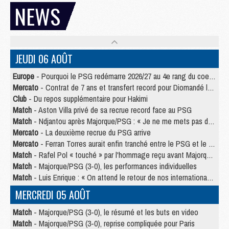
NEWS
JEUDI 06 AOÛT
Europe
- Pourquoi le PSG redémarre 2026/27 au 4e rang du coefficient UEFA
Mercato
- Contrat de 7 ans et transfert record pour Diomandé loin du PSG
Club
- Du repos supplémentaire pour Hakimi
Match
- Aston Villa privé de sa recrue record face au PSG
Match
- Ndjantou après Majorque/PSG : « Je ne me mets pas de plafond »
Mercato
- La deuxième recrue du PSG arrive
Mercato
- Ferran Torres aurait enfin tranché entre le PSG et le Barça
Match
- Rafel Pol « touché » par l'hommage reçu avant Majorque/PSG
Match
- Majorque/PSG (3-0), les performances individuelles
Match
- Luis Enrique : « On attend le retour de nos internationaux »
MERCREDI 05 AOÛT
Match
- Majorque/PSG (3-0), le résumé et les buts en video
Match
- Majorque/PSG (3-0), reprise compliquée pour Paris