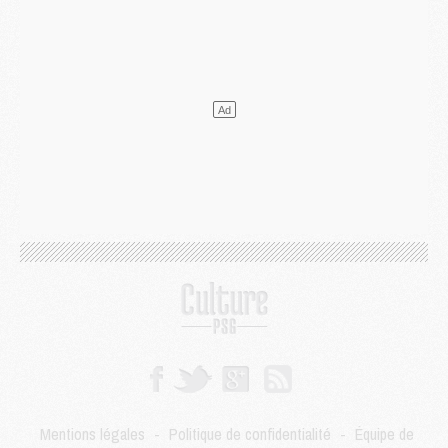
Mercato
- L'agent de Mika Godts confirme un accord avec le PSG
Club
- Quels numéros de maillot pour Akliouche et Digne au PSG ?
Match
- Un hommage prévu lors de Brest/PSG
Mercato
- Le PSG et le Barça ont rendez-vous pour Ferran Torres
Mercato
- Guéla Doué dans les listes du PSG
Mercato
- Le transfert de Mika Godts au PSG en bonne voie
VENDREDI 31 JUILLET
Match
- Un diffuseur annoncé pour les deux premiers matchs amicaux du PSG
Mercato
- Le transfert d'Akliouche au PSG bouclé, le montant se précise
Club
- Un retour majeur dans le groupe du PSG
Club
- [MAJ] Ndjantou et deux jeunes du PSG annoncés dans un tournoi U21
Mercato
- L'étonnante piste Suzuki confirmée et onéreuse
JEUDI 30 JUILLET
Sélections
- Ancelotti fait le ménage au Brésil mais veut garder Marquinhos
Mercato
- Le statu quo du milieu du PSG se précise
Club
- Le PSG plutôt que la FIFA pour Al-Khelaïfi, poussé par l'UEFA ?
Mercato
- Le PSG presserait Ferran Torres de se décider, deux pistes de secours
Club
- Déguisements, shopping, double scouting, Luis Campos dévoile ses méthodes
Mentions légales
-
Politique de confidentialité
-
Équipe de
Mercato
- Kroupi retiré du mercato