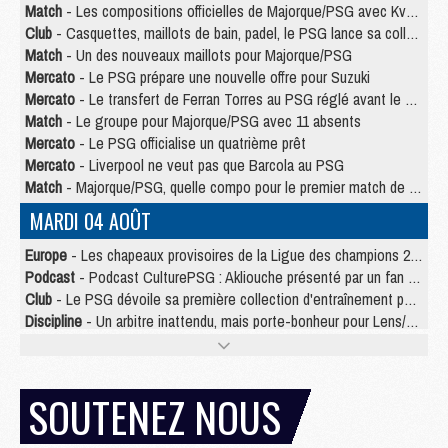
Match
- Les compositions officielles de Majorque/PSG avec Kvara et de nombreux jeunes
Club
- Casquettes, maillots de bain, padel, le PSG lance sa collection été
Match
- Un des nouveaux maillots pour Majorque/PSG
Mercato
- Le PSG prépare une nouvelle offre pour Suzuki
Mercato
- Le transfert de Ferran Torres au PSG réglé avant le 12 août ?
Match
- Le groupe pour Majorque/PSG avec 11 absents
Mercato
- Le PSG officialise un quatrième prêt
Mercato
- Liverpool ne veut pas que Barcola au PSG
Match
- Majorque/PSG, quelle compo pour le premier match de la saison 2026/27 ?
MARDI 04 AOÛT
Europe
- Les chapeaux provisoires de la Ligue des champions 2026/27
Podcast
- Podcast CulturePSG : Akliouche présenté par un fan de Monaco
Club
- Le PSG dévoile sa première collection d'entraînement pour 2026/2027
Discipline
- Un arbitre inattendu, mais porte-bonheur pour Lens/PSG
Match
- Majorque/PSG, sur quelle chaine et à quelle heure regarder le match ?
Mercato
- Le plan du PSG pour Suzuki et Chevalier se précise
Mercato
- Le tableau mercato du PSG (été 2026)
SOUTENEZ NOUS
Mercato
- L'Ajax refuse la première offre du PSG pour Godts
Mercato
- Le PSG veut accélérer, Ferran Torres temporise