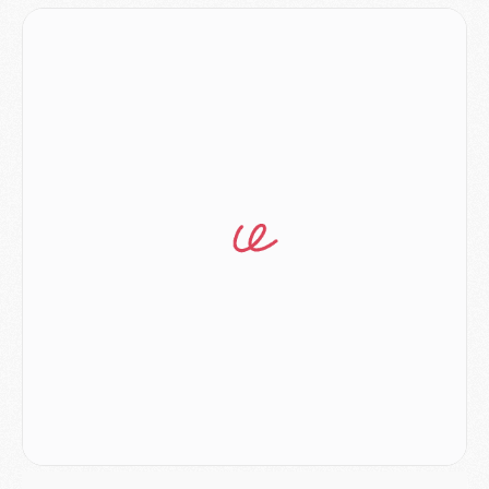
Mercato
- Liverpool encore très loin du compte pour Barcola
LUNDI 03 AOÛT
Match
- Podcast CulturePSG : Mercato (Godts, Suzuki, Akliouche, Barcola, etc)
Mercato
- L'Ajax attend bien plus de 45M pour Mika Godts
Club
- Quatre retours importants dans le groupe du PSG, et un plus discret
Mercato
- Ayari file en Ligue 2
Club
- Le PSG s'associe avec un géant de la tech
Mercato
- Vu d'Italie, le transfert de Suzuki au PSG est bien engagé
Mercato
- Ferran Torres ne serait pas à vendre, mais...
Europe
- Gros coup dur pour Aston Villa avant de croiser le PSG
DIMANCHE 02 AOÛT
Mercato
- Le transfert de Kolo Muani à la Juventus est officiel
Mercato
- [MAJ] Le PSG a fait une grosse offre à Parme pour Suzuki
Mercato
- Le PSG a envoyé une première offre pour Mika Godts
Club
- Après Pacho, d'autres retours en vue
Mercato
- Changement de dernière minute pour Kolo Muani
SAMEDI 01 AOÛT