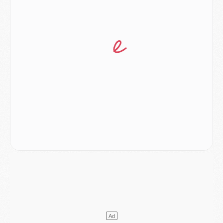
Europe
- Pourquoi le PSG redémarre 2026/27 au 4e rang du coefficient UEFA
Mercato
- Contrat de 7 ans et transfert record pour Diomandé loin du PSG
Club
- Du repos supplémentaire pour Hakimi
Match
- Aston Villa privé de sa recrue record face au PSG
Match
- Ndjantou après Majorque/PSG : « Je ne me mets pas de plafond »
Mercato
- La deuxième recrue du PSG arrive
Mercato
- Ferran Torres aurait enfin tranché entre le PSG et le Barça
Match
- Rafel Pol « touché » par l'hommage reçu avant Majorque/PSG
Match
- Majorque/PSG (3-0), les performances individuelles
Match
- Luis Enrique : « On attend le retour de nos internationaux »
MERCREDI 05 AOÛT
Match
- Majorque/PSG (3-0), le résumé et les buts en video
Match
- Majorque/PSG (3-0), reprise compliquée pour Paris
Match
- Les compositions officielles de Majorque/PSG avec Kvara et de nombreux jeunes
Club
- Casquettes, maillots de bain, padel, le PSG lance sa collection été
Match
- Un des nouveaux maillots pour Majorque/PSG
Mercato
- Le PSG prépare une nouvelle offre pour Suzuki
Mercato
- Le transfert de Ferran Torres au PSG réglé avant le 12 août ?
Match
- Le groupe pour Majorque/PSG avec 11 absents