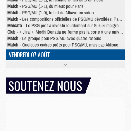
Match
- PSG/MU (1-1), du mieux pour Paris
Match
- PSG/MU (1-0), le but de Mbaye en video
Match
- Les compositions officielles de PSG/MU dévoilées, Pacho titulaire
Mercato
- Le PSG prêt à investir lourdement sur Suzuki malgré Safonov et Chevalier
Club
- « J’irai », Medhi Benatia ne ferme pas la porte à une arrivée au PSG
Match
- Le groupe pour PSG/MU avec quatre retours
Match
- Quelques cadres prêts pour PSG/MU, mais pas Akliouche ?
VENDREDI 07 AOÛT
Match
- Premières tendances pour les compositions de PSG/MU
Mercato
- Liverpool avance de 15 M€ pour Barcola
Mercato
- Un jeune lancé par Luis Enrique fait ses adieux au PSG
SOUTENEZ NOUS
Match
- PSG/MU, sur quelle chaine et à quelle heure regarder le match ?
Match
- Akliouche déjà à l'entraînement et concerné par PSG/MU ?
Match
- Les maillots de PSG/Aston Villa connus
Mercato
- Le PSG va augmenter son offre pour Godts
Mercato
- Le PSG avait un autre plan pour Mbaye
Mercato
- Le PSG officialise Akliouche, sa deuxième recrue de l’été
JEUDI 06 AOÛT