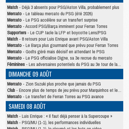
Match
- Déjà 3 absents pour PSG/Aston Villa, probablement plus
Mercato
- Le tableau mercato du PSG (été 2026)
Mercato
- Le PSG accélère sur un transfert surprise
Mercato
- Accord PSG/Barça imminent pour Ferran Torres
Supporters
- Le CUP tacle la LFP et boycotte Lens/PSG
Match
- 8 retours pour Luis Enrique avant PSG/Aston Villa
Mercato
- Le Barça plus gourmand que prévu pour Ferran Torres
Mercato
- Godts géré mais décisif en attendant le PSG
Mercato
- Le PSG officialise Digne, sa 3e recrue du mercato
Féminines
- Les adversaires potentiels du PSG au 3e tour de la Ligue des Champions féminine
DIMANCHE 09 AOÛT
Mercato
- Zion Suzuki plus proche que jamais du PSG
Club
- Encore plus de temps de jeu prévu pour Marquinhos et les Portugais en Supercoupe
Mercato
- Le transfert de Ferran Torres au PSG avance
SAMEDI 08 AOÛT
Match
- Luis Enrique : « Il faut déjà penser à la Supercoupe »
Match
- PSG/MU (1-1), les performances individuelles
Match
- PSG/MU (1-1), le résumé et les buts en video