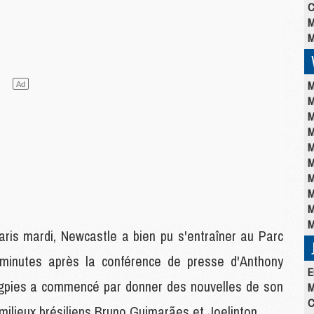
C
M
M
M
M
M
M
M
M
M
M
M
M
aris mardi, Newcastle a bien pu s'entraîner au Parc
 minutes après la conférence de presse d'Anthony
E
gpies a commencé par donner des nouvelles de son
M
C
milieux brésiliens Bruno Guimarães et Joelinton.