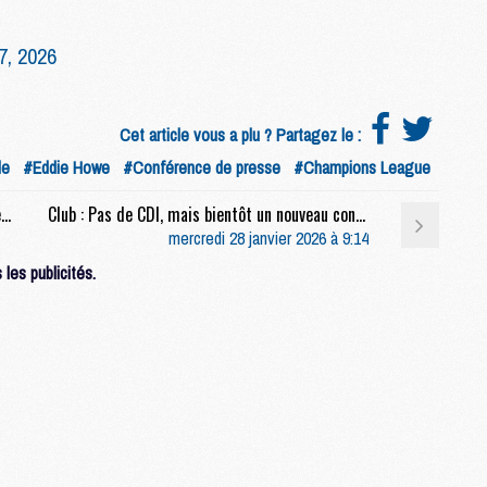
C
M
7, 2026
S
Cet article vous a plu ? Partagez le :
M
C
le
#Eddie Howe
#Conférence de presse
#Champions League
M
C
Match : Pronostic PSG - Newcastle : Toutes les infos & cotes à connaitre
Club : Pas de CDI, mais bientôt un nouveau contrat pour Luis Enrique ?
M
mercredi 28 janvier 2026 à 9:14
M
les publicités.
M
M
M
M
M
M
M