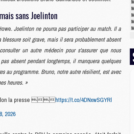
M
M
mais sans Joelinton
M
M
 Howe.
Joelinton ne pourra pas participer au match. Il a
M
M
blessure soit grave, mais il sera probablement absent
M
 consulter un autre médecin pour s'assurer que nous
 pas absent pendant longtemps, il manquera quelques
M
M
s au programme. Bruno, notre autre résilient, est avec
M
C
nes heures. »
M
M
selon la presse 
https://t.co/4DNxwSGYRl
M
M
8, 2026
M
M
M