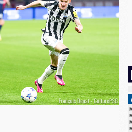
M
M
M
M