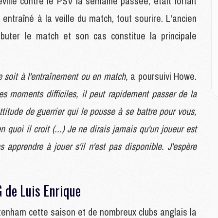
ville contre le PSV la semaine passée, était forfait
entraîné à la veille du match, tout sourire. L'ancien
E
P
ébuter le match et son cas constitue la principale
C
D
M
ce soit à l'entraînement ou en match,
a poursuivi Howe.
M
M
s moments difficiles, il peut rapidement passer de la
M
M
attitude de guerrier qui le pousse à se battre pour vous,
n quoi il croit (...) Je ne dirais jamais qu'un joueur est
M
apprendre à jouer s'il n'est pas disponible. J'espère
M
C
M
C
 de Luis Enrique
M
M
ttenham cette saison et de nombreux clubs anglais la
E