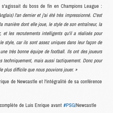
 s'agissait du boss de fin en Champions League :
nglais) l'an dernier et j'ai été très impressionné. C'est
M
M
manière dont elle joue, le style de son entraîneur, la
M
er, et les recrutements intelligents qu'il a réalisés pour
C
M
 le style, car ils sont assez uniques dans leur façon de
 une très bonne équipe de football. Ils ont des joueurs
M
bons techniquement, mais aussi tactiquement. Donc pour
C
M
le plus difficile que nous pouvions jouer. »
M
M
ique de Newcastle et l'intégralité de sa conférence
M
M
' complète de Luis Enrique avant
#PSG
/Newcastle
M
C