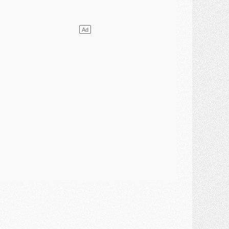
DIMANCHE 02 AOÛT
ercato
- Le transfert de Kolo Muani à la Juventus est officiel
ercato
- [MAJ] Le PSG a fait une grosse offre à Parme pour Suzuki
ercato
- Le PSG a envoyé une première offre pour Mika Godts
lub
- Après Pacho, d'autres retours en vue
ercato
- Changement de dernière minute pour Kolo Muani
SAMEDI 01 AOÛT
ercato
- L'agent de Mika Godts confirme un accord avec le PSG
lub
- Quels numéros de maillot pour Akliouche et Digne au PSG ?
atch
- Un hommage prévu lors de Brest/PSG
ercato
- Le PSG et le Barça ont rendez-vous pour Ferran Torres
ercato
- Guéla Doué dans les listes du PSG
ercato
- Le transfert de Mika Godts au PSG en bonne voie
VENDREDI 31 JUILLET
atch
- Un diffuseur annoncé pour les deux premiers matchs amicaux du PSG
ercato
- Le transfert d'Akliouche au PSG bouclé, le montant se précise
lub
- Un retour majeur dans le groupe du PSG