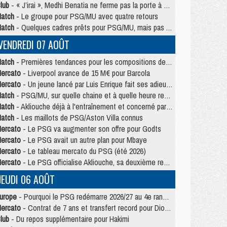
lub
- « J’irai », Medhi Benatia ne ferme pas la porte à une arrivée au PSG
atch
- Le groupe pour PSG/MU avec quatre retours
atch
- Quelques cadres prêts pour PSG/MU, mais pas Akliouche ?
VENDREDI 07 AOÛT
atch
- Premières tendances pour les compositions de PSG/MU
ercato
- Liverpool avance de 15 M€ pour Barcola
ercato
- Un jeune lancé par Luis Enrique fait ses adieux au PSG
atch
- PSG/MU, sur quelle chaine et à quelle heure regarder le match ?
atch
- Akliouche déjà à l'entraînement et concerné par PSG/MU ?
atch
- Les maillots de PSG/Aston Villa connus
ercato
- Le PSG va augmenter son offre pour Godts
ercato
- Le PSG avait un autre plan pour Mbaye
ercato
- Le tableau mercato du PSG (été 2026)
ercato
- Le PSG officialise Akliouche, sa deuxième recrue de l’été
JEUDI 06 AOÛT
urope
- Pourquoi le PSG redémarre 2026/27 au 4e rang du coefficient UEFA
ercato
- Contrat de 7 ans et transfert record pour Diomandé loin du PSG
lub
- Du repos supplémentaire pour Hakimi