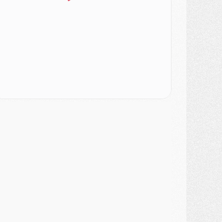
MARDI 04 AOÛT
urope
- Les chapeaux provisoires de la Ligue des champions 2026/27
odcast
- Podcast CulturePSG : Akliouche présenté par un fan de Monaco
lub
- Le PSG dévoile sa première collection d'entraînement pour 2026/2027
iscipline
- Un arbitre inattendu, mais porte-bonheur pour Lens/PSG
atch
- Majorque/PSG, sur quelle chaine et à quelle heure regarder le match ?
ercato
- Le plan du PSG pour Suzuki et Chevalier se précise
ercato
- L'Ajax refuse la première offre du PSG pour Godts
ercato
- Le PSG veut accélérer, Ferran Torres temporise
ercato
- Liverpool encore très loin du compte pour Barcola
LUNDI 03 AOÛT
atch
- Podcast CulturePSG : Mercato (Godts, Suzuki, Akliouche, Barcola, etc)
ercato
- L'Ajax attend bien plus de 45M pour Mika Godts
lub
- Quatre retours importants dans le groupe du PSG, et un plus discret
ercato
- Ayari file en Ligue 2
lub
- Le PSG s'associe avec un géant de la tech
ercato
- Vu d'Italie, le transfert de Suzuki au PSG est bien engagé
ercato
- Ferran Torres ne serait pas à vendre, mais...
urope
- Gros coup dur pour Aston Villa avant de croiser le PSG