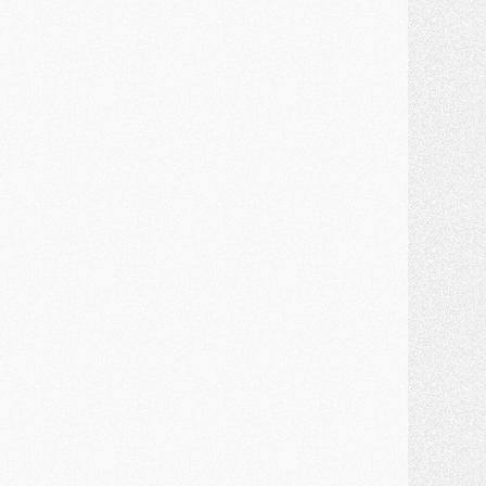
lub
- [MAJ] Ndjantou et deux jeunes du PSG annoncés dans un tournoi U21
ercato
- L'étonnante piste Suzuki confirmée et onéreuse
JEUDI 30 JUILLET
élections
- Ancelotti fait le ménage au Brésil mais veut garder Marquinhos
ercato
- Le statu quo du milieu du PSG se précise
lub
- Le PSG plutôt que la FIFA pour Al-Khelaïfi, poussé par l'UEFA ?
ercato
- Le PSG presserait Ferran Torres de se décider, deux pistes de secours
lub
- Déguisements, shopping, double scouting, Luis Campos dévoile ses méthodes
ercato
- Kroupi retiré du mercato
ercato
- Enfin une avancée dans le transfert d'Akliouche
MERCREDI 29 JUILLET
ercato
- Ferran Torres priorité du PSG, mais ouvert à tout
ercato
- Première offre de Liverpool en approche pour Barcola
ercato
- Le montant du transfert de Kolo Muani se précise, la formule aussi
ercato
- Kolo Muani attendu en Italie, son transfert débloqué
ercato
- Monaco a encore repoussé une offre du PSG pour Akliouche
ercato
- Liverpool presque d'accord avec Barcola, le PSG pas du tout
ercato
- Moment décisif pour le transfert de Kolo Muani