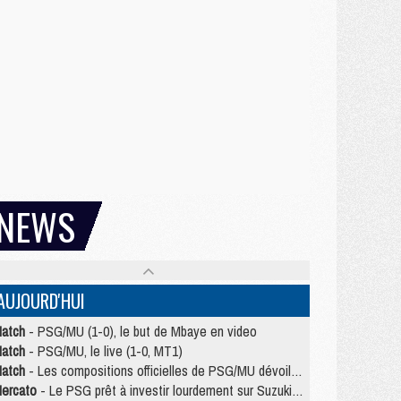
NEWS
AUJOURD'HUI
atch
- PSG/MU (1-0), le but de Mbaye en video
atch
- PSG/MU, le live (1-0, MT1)
atch
- Les compositions officielles de PSG/MU dévoilées, Pacho titulaire
ercato
- Le PSG prêt à investir lourdement sur Suzuki malgré Safonov et Chevalier