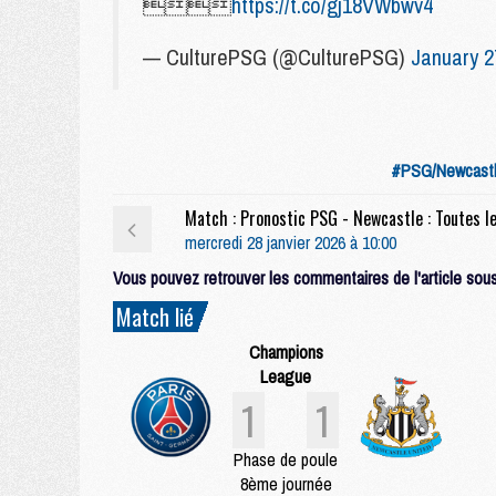

https://t.co/gj18VWbwv4
— CulturePSG (@CulturePSG)
January 2
#PSG/Newcast
mercredi 28 janvier 2026 à 10:00
Vous pouvez retrouver les commentaires de l'article sous 
Match lié
Champions
League
1
1
Phase de poule
8ème journée