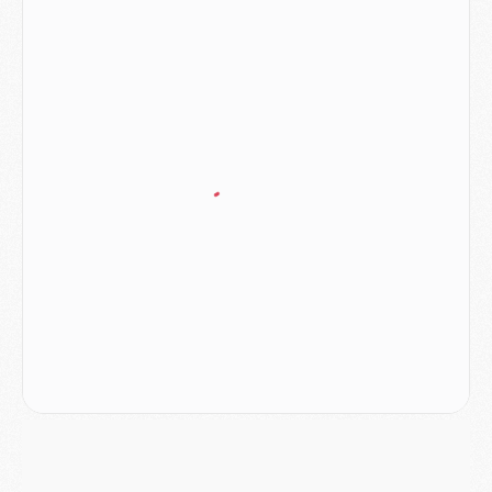
Club
- Le PSG dévoile sa première collection d'entraînement pour 2026/2027
Discipline
- Un arbitre inattendu, mais porte-bonheur pour Lens/PSG
Match
- Majorque/PSG, sur quelle chaine et à quelle heure regarder le match ?
Mercato
- Le plan du PSG pour Suzuki et Chevalier se précise
Mercato
- L'Ajax refuse la première offre du PSG pour Godts
Mercato
- Le PSG veut accélérer, Ferran Torres temporise
Mercato
- Liverpool encore très loin du compte pour Barcola
LUNDI 03 AOÛT
Match
- Podcast CulturePSG : Mercato (Godts, Suzuki, Akliouche, Barcola, etc)
Mercato
- L'Ajax attend bien plus de 45M pour Mika Godts
Club
- Quatre retours importants dans le groupe du PSG, et un plus discret
Mercato
- Ayari file en Ligue 2
Club
- Le PSG s'associe avec un géant de la tech
Mercato
- Vu d'Italie, le transfert de Suzuki au PSG est bien engagé
Mercato
- Ferran Torres ne serait pas à vendre, mais...
Europe
- Gros coup dur pour Aston Villa avant de croiser le PSG
DIMANCHE 02 AOÛT
Mercato
- Le transfert de Kolo Muani à la Juventus est officiel
Mercato
- [MAJ] Le PSG a fait une grosse offre à Parme pour Suzuki