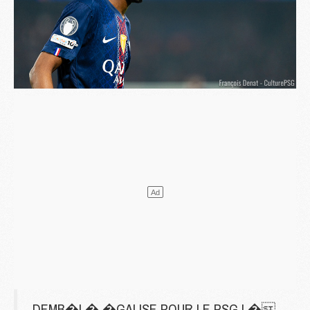
DEMB�L� �GALISE POUR LE PSG ! �