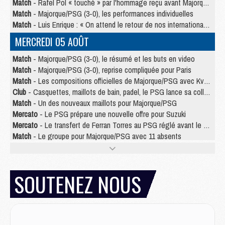
Match
- Rafel Pol « touché » par l'hommage reçu avant Majorque/PSG
Match
- Majorque/PSG (3-0), les performances individuelles
Match
- Luis Enrique : « On attend le retour de nos internationaux »
MERCREDI 05 AOÛT
Match
- Majorque/PSG (3-0), le résumé et les buts en video
Match
- Majorque/PSG (3-0), reprise compliquée pour Paris
Match
- Les compositions officielles de Majorque/PSG avec Kvara et de nombreux jeunes
Club
- Casquettes, maillots de bain, padel, le PSG lance sa collection été
Match
- Un des nouveaux maillots pour Majorque/PSG
Mercato
- Le PSG prépare une nouvelle offre pour Suzuki
Mercato
- Le transfert de Ferran Torres au PSG réglé avant le 12 août ?
Match
- Le groupe pour Majorque/PSG avec 11 absents
Mercato
- Le PSG officialise un quatrième prêt
Mercato
- Liverpool ne veut pas que Barcola au PSG
Match
- Majorque/PSG, quelle compo pour le premier match de la saison 2026/27 ?
SOUTENEZ NOUS
MARDI 04 AOÛT
Europe
- Les chapeaux provisoires de la Ligue des champions 2026/27
Podcast
- Podcast CulturePSG : Akliouche présenté par un fan de Monaco