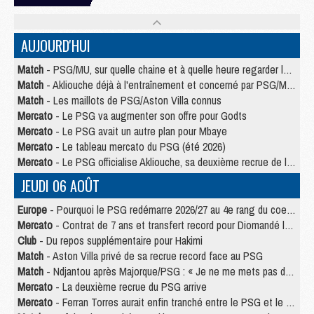
AUJOURD'HUI
Match
- PSG/MU, sur quelle chaine et à quelle heure regarder le match ?
Match
- Akliouche déjà à l'entraînement et concerné par PSG/MU ?
Match
- Les maillots de PSG/Aston Villa connus
Mercato
- Le PSG va augmenter son offre pour Godts
Mercato
- Le PSG avait un autre plan pour Mbaye
Mercato
- Le tableau mercato du PSG (été 2026)
Mercato
- Le PSG officialise Akliouche, sa deuxième recrue de l’été
JEUDI 06 AOÛT
Europe
- Pourquoi le PSG redémarre 2026/27 au 4e rang du coefficient UEFA
Mercato
- Contrat de 7 ans et transfert record pour Diomandé loin du PSG
Club
- Du repos supplémentaire pour Hakimi
Match
- Aston Villa privé de sa recrue record face au PSG
Match
- Ndjantou après Majorque/PSG : « Je ne me mets pas de plafond »
Mercato
- La deuxième recrue du PSG arrive
Mercato
- Ferran Torres aurait enfin tranché entre le PSG et le Barça