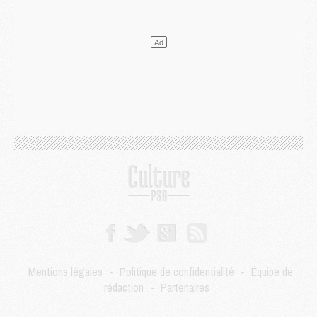
Mercato
- Le PSG a envoyé une première offre pour Mika Godts
Club
- Après Pacho, d'autres retours en vue
Mercato
- Changement de dernière minute pour Kolo Muani
SAMEDI 01 AOÛT
Mercato
- L'agent de Mika Godts confirme un accord avec le PSG
Club
- Quels numéros de maillot pour Akliouche et Digne au PSG ?
Match
- Un hommage prévu lors de Brest/PSG
Mercato
- Le PSG et le Barça ont rendez-vous pour Ferran Torres
Mercato
- Guéla Doué dans les listes du PSG
Mercato
- Le transfert de Mika Godts au PSG en bonne voie
VENDREDI 31 JUILLET
Match
- Un diffuseur annoncé pour les deux premiers matchs amicaux du PSG
Mercato
- Le transfert d'Akliouche au PSG bouclé, le montant se précise
Club
- Un retour majeur dans le groupe du PSG
Club
- [MAJ] Ndjantou et deux jeunes du PSG annoncés dans un tournoi U21
Mentions légales
-
Politique de confidentialité
-
Équipe de
Mercato
- L'étonnante piste Suzuki confirmée et onéreuse
rédaction
-
Partenaires
JEUDI 30 JUILLET