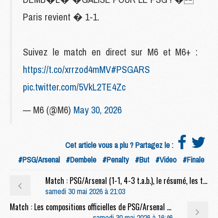
Paris revient � 1-1.
Suivez le match en direct sur M6 et M6+ :
https://t.co/xrrzod4mMV
#PSGARS
pic.twitter.com/5VkL2TE4Zc
— M6 (@M6)
May 30, 2026
Cet article vous a plu ? Partagez le :
#PSG/Arsenal
#Dembele
#Penalty
#But
#Video
#Finale
Match : PSG/Arsenal (1-1, 4-3 t.a.b.), le résumé, les tirs au but et les buts en video
samedi 30 mai 2026 à 21:03
Match : Les compositions officielles de PSG/Arsenal dévoilées, Zaïre-Emery remplaçant, une surprise côté Arsenal
samedi 30 mai 2026 à 16:46