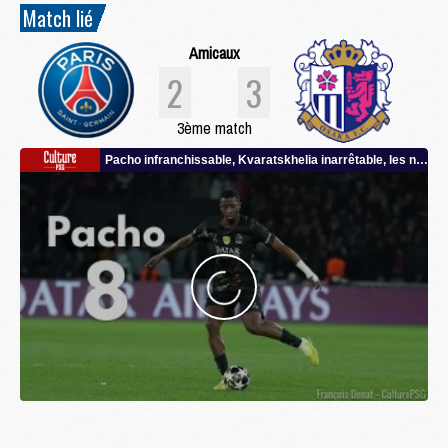
Match lié
Amicaux
2
3
3ème match