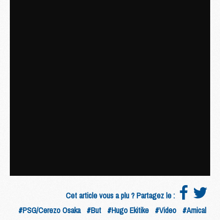
Cet article vous a plu ? Partagez le :
#PSG/Cerezo Osaka
#But
#Hugo Ekitike
#Video
#Amical