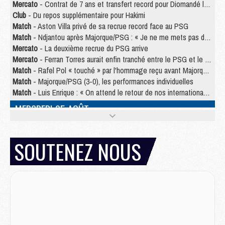
Mercato
- Contrat de 7 ans et transfert record pour Diomandé loin du PSG
Club
- Du repos supplémentaire pour Hakimi
Match
- Aston Villa privé de sa recrue record face au PSG
Match
- Ndjantou après Majorque/PSG : « Je ne me mets pas de plafond »
Mercato
- La deuxième recrue du PSG arrive
Mercato
- Ferran Torres aurait enfin tranché entre le PSG et le Barça
Match
- Rafel Pol « touché » par l'hommage reçu avant Majorque/PSG
Match
- Majorque/PSG (3-0), les performances individuelles
Match
- Luis Enrique : « On attend le retour de nos internationaux »
MERCREDI 05 AOÛT
Match
- Majorque/PSG (3-0), le résumé et les buts en video
Match
- Majorque/PSG (3-0), reprise compliquée pour Paris
SOUTENEZ NOUS
Match
- Les compositions officielles de Majorque/PSG avec Kvara et de nombreux jeunes
Club
- Casquettes, maillots de bain, padel, le PSG lance sa collection été
Match
- Un des nouveaux maillots pour Majorque/PSG
Mercato
- Le PSG prépare une nouvelle offre pour Suzuki
Mercato
- Le transfert de Ferran Torres au PSG réglé avant le 12 août ?
Match
- Le groupe pour Majorque/PSG avec 11 absents
Mercato
- Le PSG officialise un quatrième prêt