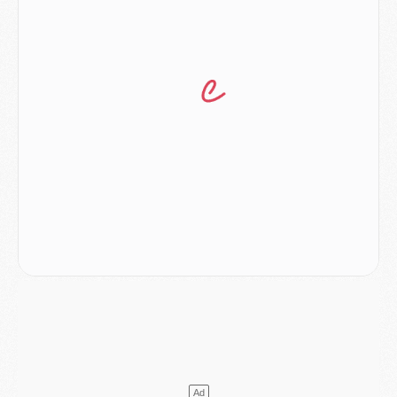
Mercato
- Liverpool ne veut pas que Barcola au PSG
Match
- Majorque/PSG, quelle compo pour le premier match de la saison 2026/27 ?
MARDI 04 AOÛT
Europe
- Les chapeaux provisoires de la Ligue des champions 2026/27
Podcast
- Podcast CulturePSG : Akliouche présenté par un fan de Monaco
Club
- Le PSG dévoile sa première collection d'entraînement pour 2026/2027
Discipline
- Un arbitre inattendu, mais porte-bonheur pour Lens/PSG
Match
- Majorque/PSG, sur quelle chaine et à quelle heure regarder le match ?
Mercato
- Le plan du PSG pour Suzuki et Chevalier se précise
Mercato
- L'Ajax refuse la première offre du PSG pour Godts
Mercato
- Le PSG veut accélérer, Ferran Torres temporise
Mercato
- Liverpool encore très loin du compte pour Barcola
LUNDI 03 AOÛT
Match
- Podcast CulturePSG : Mercato (Godts, Suzuki, Akliouche, Barcola, etc)
Mercato
- L'Ajax attend bien plus de 45M pour Mika Godts
Club
- Quatre retours importants dans le groupe du PSG, et un plus discret
Mercato
- Ayari file en Ligue 2
Club
- Le PSG s'associe avec un géant de la tech
Mercato
- Vu d'Italie, le transfert de Suzuki au PSG est bien engagé