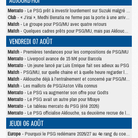
AUJOURD'HUI
Mercato
- Le PSG prêt à investir lourdement sur Suzuki malgré Safonov et Chevalier
Club
- « J’irai », Medhi Benatia ne ferme pas la porte à une arrivée au PSG
Match
- Le groupe pour PSG/MU avec quatre retours
Match
- Quelques cadres prêts pour PSG/MU, mais pas Akliouche ?
VENDREDI 07 AOÛT
Match
- Premières tendances pour les compositions de PSG/MU
Mercato
- Liverpool avance de 15 M€ pour Barcola
Mercato
- Un jeune lancé par Luis Enrique fait ses adieux au PSG
Match
- PSG/MU, sur quelle chaine et à quelle heure regarder le match ?
Match
- Akliouche déjà à l'entraînement et concerné par PSG/MU ?
Match
- Les maillots de PSG/Aston Villa connus
Mercato
- Le PSG va augmenter son offre pour Godts
Mercato
- Le PSG avait un autre plan pour Mbaye
Mercato
- Le tableau mercato du PSG (été 2026)
Mercato
- Le PSG officialise Akliouche, sa deuxième recrue de l’été
JEUDI 06 AOÛT
Europe
- Pourquoi le PSG redémarre 2026/27 au 4e rang du coefficient UEFA