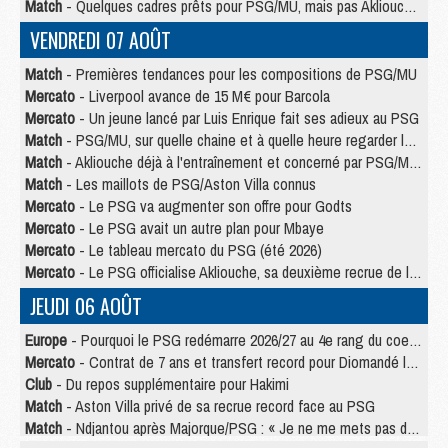
Match
- Quelques cadres prêts pour PSG/MU, mais pas Akliouche ?
VENDREDI 07 AOÛT
Match
- Premières tendances pour les compositions de PSG/MU
Mercato
- Liverpool avance de 15 M€ pour Barcola
Mercato
- Un jeune lancé par Luis Enrique fait ses adieux au PSG
Match
- PSG/MU, sur quelle chaine et à quelle heure regarder le match ?
Match
- Akliouche déjà à l'entraînement et concerné par PSG/MU ?
Match
- Les maillots de PSG/Aston Villa connus
Mercato
- Le PSG va augmenter son offre pour Godts
Mercato
- Le PSG avait un autre plan pour Mbaye
Mercato
- Le tableau mercato du PSG (été 2026)
Mercato
- Le PSG officialise Akliouche, sa deuxième recrue de l’été
JEUDI 06 AOÛT
Europe
- Pourquoi le PSG redémarre 2026/27 au 4e rang du coefficient UEFA
Mercato
- Contrat de 7 ans et transfert record pour Diomandé loin du PSG
Club
- Du repos supplémentaire pour Hakimi
Match
- Aston Villa privé de sa recrue record face au PSG
Match
- Ndjantou après Majorque/PSG : « Je ne me mets pas de plafond »