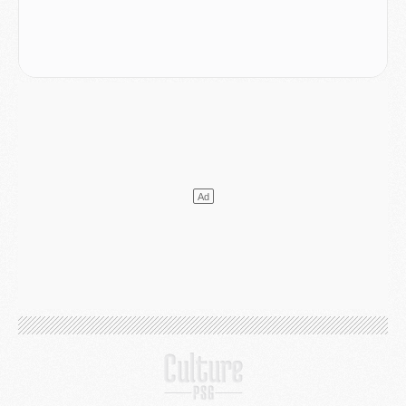
Podcast
- Podcast CulturePSG : Akliouche présenté par un fan de Monaco
Club
- Le PSG dévoile sa première collection d'entraînement pour 2026/2027
Discipline
- Un arbitre inattendu, mais porte-bonheur pour Lens/PSG
Match
- Majorque/PSG, sur quelle chaine et à quelle heure regarder le match ?
Mercato
- Le plan du PSG pour Suzuki et Chevalier se précise
Mercato
- L'Ajax refuse la première offre du PSG pour Godts
Mercato
- Le PSG veut accélérer, Ferran Torres temporise
Mercato
- Liverpool encore très loin du compte pour Barcola
LUNDI 03 AOÛT
Match
- Podcast CulturePSG : Mercato (Godts, Suzuki, Akliouche, Barcola, etc)
Mercato
- L'Ajax attend bien plus de 45M pour Mika Godts
Club
- Quatre retours importants dans le groupe du PSG, et un plus discret
Mercato
- Ayari file en Ligue 2
Club
- Le PSG s'associe avec un géant de la tech
Mercato
- Vu d'Italie, le transfert de Suzuki au PSG est bien engagé
Mercato
- Ferran Torres ne serait pas à vendre, mais...
Europe
- Gros coup dur pour Aston Villa avant de croiser le PSG
DIMANCHE 02 AOÛT