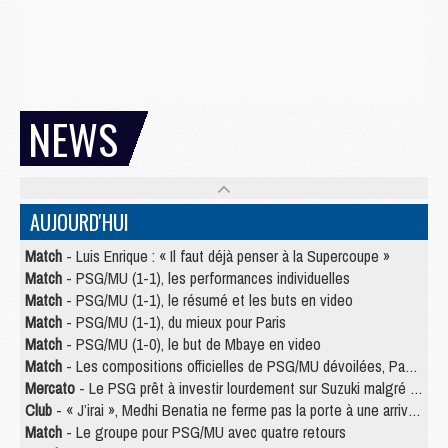
NEWS
AUJOURD'HUI
Match
- Luis Enrique : « Il faut déjà penser à la Supercoupe »
Match
- PSG/MU (1-1), les performances individuelles
Match
- PSG/MU (1-1), le résumé et les buts en video
Match
- PSG/MU (1-1), du mieux pour Paris
Match
- PSG/MU (1-0), le but de Mbaye en video
Match
- Les compositions officielles de PSG/MU dévoilées, Pacho titulaire
Mercato
- Le PSG prêt à investir lourdement sur Suzuki malgré Safonov et Chevalier
Club
- « J’irai », Medhi Benatia ne ferme pas la porte à une arrivée au PSG
Match
- Le groupe pour PSG/MU avec quatre retours