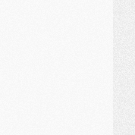
ercato
- Kroupi retiré du mercato
ercato
- Enfin une avancée dans le transfert d'Akliouche
MERCREDI 29 JUILLET
ercato
- Ferran Torres priorité du PSG, mais ouvert à tout
ercato
- Première offre de Liverpool en approche pour Barcola
ercato
- Le montant du transfert de Kolo Muani se précise, la formule aussi
ercato
- Kolo Muani attendu en Italie, son transfert débloqué
ercato
- Monaco a encore repoussé une offre du PSG pour Akliouche
ercato
- Liverpool presque d'accord avec Barcola, le PSG pas du tout
ercato
- Moment décisif pour le transfert de Kolo Muani
MARDI 28 JUILLET
ercato
- Des intermédiaires ont tenté de relancer Diomande au PSG
lub
- Au moins neuf jeunes conviés à l'entraînement des pros
ercato
- Une partie du communiqué du PSG sur Diomande expliquée
ercato
- Barcola futur plus gros transfert de l'été ?
ormation
- Retour sur la saison des U17 du PSG en 7 chiffres clés
lub
- Le PSG connaît ses premiers matches de septembre
ercato
- Un troisième prêt bouclé par le PSG