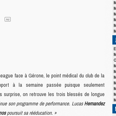
M
M
M
M
M
M
E
M
C
M
M
eague face à Gérone, le point médical du club de la
M
M
rapport à la semaine passée puisque seulement
M
 surprise, on retrouve les trois blessés de longue
M
M
inue son programme de performance. Lucas
Hernandez
mos
poursuit sa rééducation. »