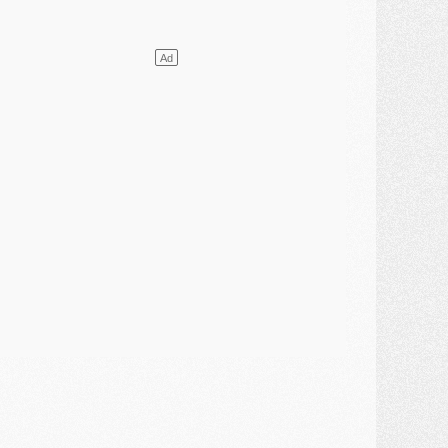
ercato
- L'agent de Mika Godts confirme un accord avec le PSG
lub
- Quels numéros de maillot pour Akliouche et Digne au PSG ?
atch
- Un hommage prévu lors de Brest/PSG
ercato
- Le PSG et le Barça ont rendez-vous pour Ferran Torres
ercato
- Guéla Doué dans les listes du PSG
ercato
- Le transfert de Mika Godts au PSG en bonne voie
VENDREDI 31 JUILLET
atch
- Un diffuseur annoncé pour les deux premiers matchs amicaux du PSG
ercato
- Le transfert d'Akliouche au PSG bouclé, le montant se précise
lub
- Un retour majeur dans le groupe du PSG
lub
- [MAJ] Ndjantou et deux jeunes du PSG annoncés dans un tournoi U21
ercato
- L'étonnante piste Suzuki confirmée et onéreuse
JEUDI 30 JUILLET
élections
- Ancelotti fait le ménage au Brésil mais veut garder Marquinhos
ercato
- Le statu quo du milieu du PSG se précise
lub
- Le PSG plutôt que la FIFA pour Al-Khelaïfi, poussé par l'UEFA ?
ercato
- Le PSG presserait Ferran Torres de se décider, deux pistes de secours
lub
- Déguisements, shopping, double scouting, Luis Campos dévoile ses méthodes