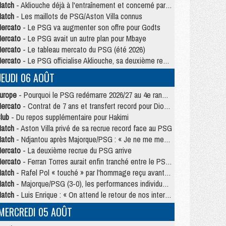
atch
- Akliouche déjà à l'entraînement et concerné par PSG/MU ?
atch
- Les maillots de PSG/Aston Villa connus
ercato
- Le PSG va augmenter son offre pour Godts
ercato
- Le PSG avait un autre plan pour Mbaye
ercato
- Le tableau mercato du PSG (été 2026)
ercato
- Le PSG officialise Akliouche, sa deuxième recrue de l’été
JEUDI 06 AOÛT
urope
- Pourquoi le PSG redémarre 2026/27 au 4e rang du coefficient UEFA
ercato
- Contrat de 7 ans et transfert record pour Diomandé loin du PSG
lub
- Du repos supplémentaire pour Hakimi
atch
- Aston Villa privé de sa recrue record face au PSG
atch
- Ndjantou après Majorque/PSG : « Je ne me mets pas de plafond »
ercato
- La deuxième recrue du PSG arrive
ercato
- Ferran Torres aurait enfin tranché entre le PSG et le Barça
atch
- Rafel Pol « touché » par l'hommage reçu avant Majorque/PSG
atch
- Majorque/PSG (3-0), les performances individuelles
atch
- Luis Enrique : « On attend le retour de nos internationaux »
MERCREDI 05 AOÛT