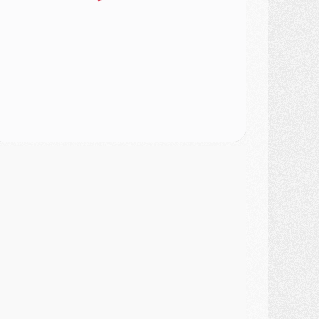
ercato
- Le PSG veut accélérer, Ferran Torres temporise
ercato
- Liverpool encore très loin du compte pour Barcola
LUNDI 03 AOÛT
atch
- Podcast CulturePSG : Mercato (Godts, Suzuki, Akliouche, Barcola, etc)
ercato
- L'Ajax attend bien plus de 45M pour Mika Godts
lub
- Quatre retours importants dans le groupe du PSG, et un plus discret
ercato
- Ayari file en Ligue 2
lub
- Le PSG s'associe avec un géant de la tech
ercato
- Vu d'Italie, le transfert de Suzuki au PSG est bien engagé
ercato
- Ferran Torres ne serait pas à vendre, mais...
urope
- Gros coup dur pour Aston Villa avant de croiser le PSG
DIMANCHE 02 AOÛT
ercato
- Le transfert de Kolo Muani à la Juventus est officiel
ercato
- [MAJ] Le PSG a fait une grosse offre à Parme pour Suzuki
ercato
- Le PSG a envoyé une première offre pour Mika Godts
lub
- Après Pacho, d'autres retours en vue
ercato
- Changement de dernière minute pour Kolo Muani
SAMEDI 01 AOÛT