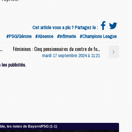
M
C
M
M
Cet article vous a plu ? Partagez le :
M
#PSG/Gérone
#Absence
#Infirmerie
#Champions League
M
Luis Enrique et Marquinhos devant la presse à 13h avant PSG/Gérone
Féminines : Cinq pensionnaires du centre de formation avec la France U17
mardi 17 septembre 2024 à 11:21
M
les publicités.
M
C
C
M
S
M
C
M
C