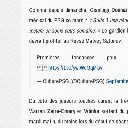
Comme depuis dimanche, Gianluigi
Donna
médical du PSG ce mardi :
« Suite à une gên
restera en soins cette semaine. »
Le gardien i
devrait profiter au Russe Matvey Safonov.
Premières tendances pou

https://t.co/ywIWqQqMkw
— CulturePSG (@CulturePSG)
September
Du côté des joueurs touchés durant la trê
Warren
Zaïre-Emery
et
Vitinha
sortent du 
mardi matin, du moins lors du début de séanc