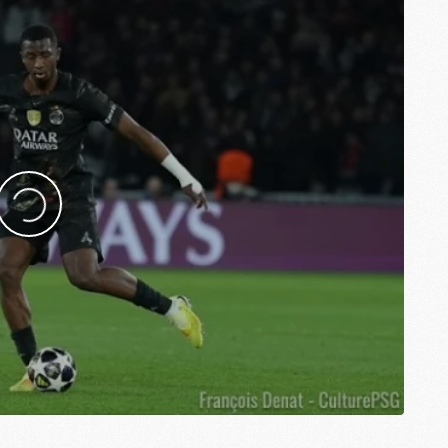
M
M
M
M
M
M
M
M
M
M
C
M
M
F
C
M