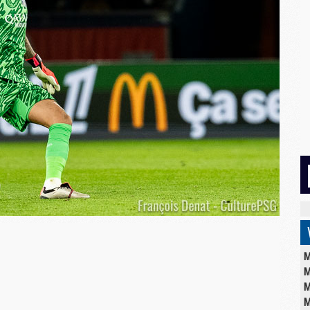
M
M
M
M