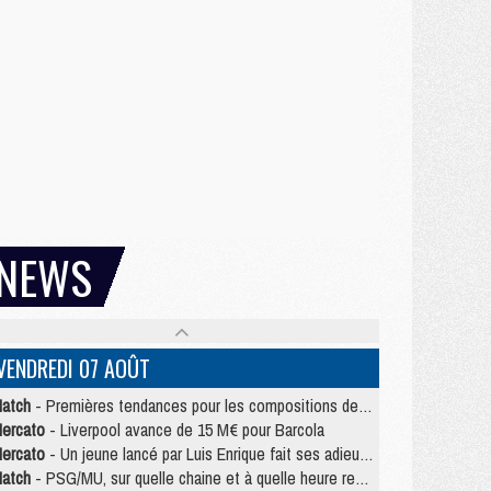
NEWS
VENDREDI 07 AOÛT
atch
- Premières tendances pour les compositions de PSG/MU
ercato
- Liverpool avance de 15 M€ pour Barcola
ercato
- Un jeune lancé par Luis Enrique fait ses adieux au PSG
atch
- PSG/MU, sur quelle chaine et à quelle heure regarder le match ?