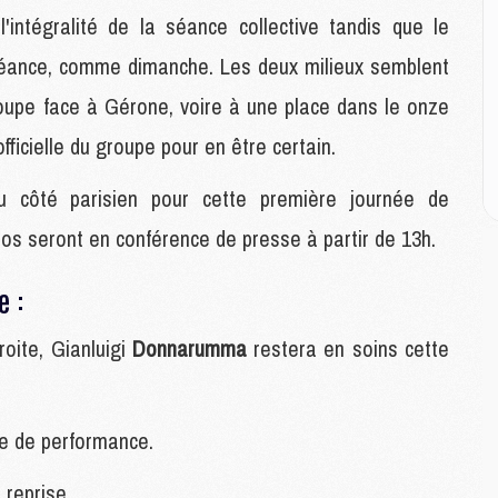
M
l'intégralité de la séance collective tandis que le
M
a séance, comme dimanche. Les deux milieux semblent
M
roupe face à Gérone, voire à une place dans le onze
M
fficielle du groupe pour en être certain.
C
M
u côté parisien pour cette première journée de
C
M
s seront en conférence de presse à partir de 13h.
M
E
e :
roite, Gianluigi
Donnarumma
restera en soins cette
M
M
M
C
e de performance.
M
 reprise.