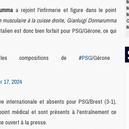
M
M
rumma
a rejoint l'infirmerie et figure dans le point
M
e musculaire à la cuisse droite, Gianluigi Donnarumma
C
M
talien est donc bien forfait pour PSG/Gérone, ce qui
M
M
M
M
r les compositions de
#PSG
/Gérone
M
M
 17, 2024
E
P
C
ve internationale et absents pour PSG/Brest (3-1),
D
M
point médical et sont présents à l'entraînement ce
M
e ouvert à la presse.
M