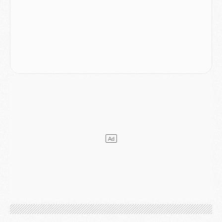
MARDI 04 AOÛT
Europe
- Les chapeaux provisoires de la Ligue des champions 2026/27
Podcast
- Podcast CulturePSG : Akliouche présenté par un fan de Monaco
Club
- Le PSG dévoile sa première collection d'entraînement pour 2026/2027
Discipline
- Un arbitre inattendu, mais porte-bonheur pour Lens/PSG
Match
- Majorque/PSG, sur quelle chaine et à quelle heure regarder le match ?
Mercato
- Le plan du PSG pour Suzuki et Chevalier se précise
Mercato
- L'Ajax refuse la première offre du PSG pour Godts
Mercato
- Le PSG veut accélérer, Ferran Torres temporise
Mercato
- Liverpool encore très loin du compte pour Barcola
LUNDI 03 AOÛT
Match
- Podcast CulturePSG : Mercato (Godts, Suzuki, Akliouche, Barcola, etc)
Mercato
- L'Ajax attend bien plus de 45M pour Mika Godts
Club
- Quatre retours importants dans le groupe du PSG, et un plus discret
Mercato
- Ayari file en Ligue 2
Club
- Le PSG s'associe avec un géant de la tech
Mercato
- Vu d'Italie, le transfert de Suzuki au PSG est bien engagé
Mercato
- Ferran Torres ne serait pas à vendre, mais...