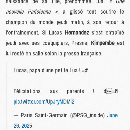
naissance de sa fille, prénommée Lua.
« Une
nouvelle Parisienne »
, a glissé tout sourire le
champion du monde jeudi matin, à son retour à
l'entraînement. Si Lucas
Hernandez
s'est entraîné
jeudi avec ses coéquipiers, Presnel
Kimpembe
est
lui resté en salle selon la presse française.
Lucas, papa d'une petite Lua ! =#
Félicitations aux parents ! d=�
pic.twitter.com/UpJryMDMi2
— Paris Saint-Germain (@PSG_inside)
June
26, 2025