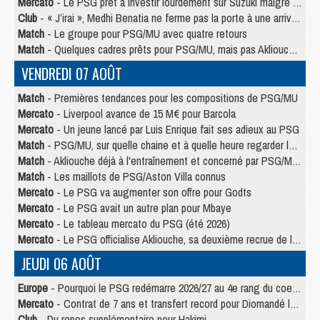
Mercato
- Le PSG prêt à investir lourdement sur Suzuki malgré Safonov et Chevalier
Club
- « J’irai », Medhi Benatia ne ferme pas la porte à une arrivée au PSG
Match
- Le groupe pour PSG/MU avec quatre retours
Match
- Quelques cadres prêts pour PSG/MU, mais pas Akliouche ?
VENDREDI 07 AOÛT
Match
- Premières tendances pour les compositions de PSG/MU
Mercato
- Liverpool avance de 15 M€ pour Barcola
Mercato
- Un jeune lancé par Luis Enrique fait ses adieux au PSG
Match
- PSG/MU, sur quelle chaine et à quelle heure regarder le match ?
Match
- Akliouche déjà à l'entraînement et concerné par PSG/MU ?
Match
- Les maillots de PSG/Aston Villa connus
Mercato
- Le PSG va augmenter son offre pour Godts
Mercato
- Le PSG avait un autre plan pour Mbaye
Mercato
- Le tableau mercato du PSG (été 2026)
Mercato
- Le PSG officialise Akliouche, sa deuxième recrue de l’été
JEUDI 06 AOÛT
Europe
- Pourquoi le PSG redémarre 2026/27 au 4e rang du coefficient UEFA
Mercato
- Contrat de 7 ans et transfert record pour Diomandé loin du PSG
Club
- Du repos supplémentaire pour Hakimi