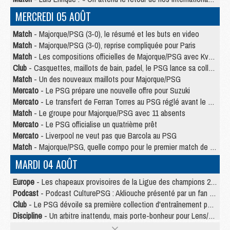
MERCREDI 05 AOÛT
Match
- Majorque/PSG (3-0), le résumé et les buts en video
Match
- Majorque/PSG (3-0), reprise compliquée pour Paris
Match
- Les compositions officielles de Majorque/PSG avec Kvara et de nombreux jeunes
Club
- Casquettes, maillots de bain, padel, le PSG lance sa collection été
Match
- Un des nouveaux maillots pour Majorque/PSG
Mercato
- Le PSG prépare une nouvelle offre pour Suzuki
Mercato
- Le transfert de Ferran Torres au PSG réglé avant le 12 août ?
Match
- Le groupe pour Majorque/PSG avec 11 absents
Mercato
- Le PSG officialise un quatrième prêt
Mercato
- Liverpool ne veut pas que Barcola au PSG
Match
- Majorque/PSG, quelle compo pour le premier match de la saison 2026/27 ?
MARDI 04 AOÛT
Europe
- Les chapeaux provisoires de la Ligue des champions 2026/27
Podcast
- Podcast CulturePSG : Akliouche présenté par un fan de Monaco
Club
- Le PSG dévoile sa première collection d'entraînement pour 2026/2027
Discipline
- Un arbitre inattendu, mais porte-bonheur pour Lens/PSG
Match
- Majorque/PSG, sur quelle chaine et à quelle heure regarder le match ?