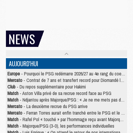
NEWS
AUJOURD'HUI
Europe
- Pourquoi le PSG redémarre 2026/27 au 4e rang du coefficient UEFA
Mercato
- Contrat de 7 ans et transfert record pour Diomandé loin du PSG
Club
- Du repos supplémentaire pour Hakimi
Match
- Aston Villa privé de sa recrue record face au PSG
Match
- Ndjantou après Majorque/PSG : « Je ne me mets pas de plafond »
Mercato
- La deuxième recrue du PSG arrive
Mercato
- Ferran Torres aurait enfin tranché entre le PSG et le Barça
Match
- Rafel Pol « touché » par l'hommage reçu avant Majorque/PSG
Match
- Majorque/PSG (3-0), les performances individuelles
Match
- Luis Enrique : « On attend le retour de nos internationaux »