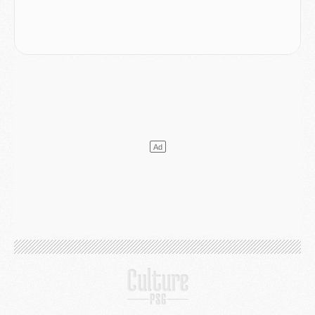
Club
- Après Pacho, d'autres retours en vue
Mercato
- Changement de dernière minute pour Kolo Muani
SAMEDI 01 AOÛT
Mercato
- L'agent de Mika Godts confirme un accord avec le PSG
Club
- Quels numéros de maillot pour Akliouche et Digne au PSG ?
Match
- Un hommage prévu lors de Brest/PSG
Mercato
- Le PSG et le Barça ont rendez-vous pour Ferran Torres
Mercato
- Guéla Doué dans les listes du PSG
Mercato
- Le transfert de Mika Godts au PSG en bonne voie
VENDREDI 31 JUILLET
Match
- Un diffuseur annoncé pour les deux premiers matchs amicaux du PSG
Mercato
- Le transfert d'Akliouche au PSG bouclé, le montant se précise
Club
- Un retour majeur dans le groupe du PSG
Club
- [MAJ] Ndjantou et deux jeunes du PSG annoncés dans un tournoi U21
Mercato
- L'étonnante piste Suzuki confirmée et onéreuse
JEUDI 30 JUILLET
Sélections
- Ancelotti fait le ménage au Brésil mais veut garder Marquinhos