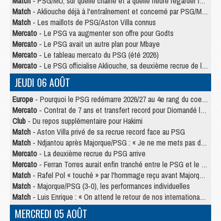
Match
- PSG/MU, sur quelle chaine et à quelle heure regarder le match ?
Match
- Akliouche déjà à l'entraînement et concerné par PSG/MU ?
Match
- Les maillots de PSG/Aston Villa connus
Mercato
- Le PSG va augmenter son offre pour Godts
Mercato
- Le PSG avait un autre plan pour Mbaye
Mercato
- Le tableau mercato du PSG (été 2026)
Mercato
- Le PSG officialise Akliouche, sa deuxième recrue de l’été
JEUDI 06 AOÛT
Europe
- Pourquoi le PSG redémarre 2026/27 au 4e rang du coefficient UEFA
Mercato
- Contrat de 7 ans et transfert record pour Diomandé loin du PSG
Club
- Du repos supplémentaire pour Hakimi
Match
- Aston Villa privé de sa recrue record face au PSG
Match
- Ndjantou après Majorque/PSG : « Je ne me mets pas de plafond »
Mercato
- La deuxième recrue du PSG arrive
Mercato
- Ferran Torres aurait enfin tranché entre le PSG et le Barça
Match
- Rafel Pol « touché » par l'hommage reçu avant Majorque/PSG
Match
- Majorque/PSG (3-0), les performances individuelles
Match
- Luis Enrique : « On attend le retour de nos internationaux »
MERCREDI 05 AOÛT