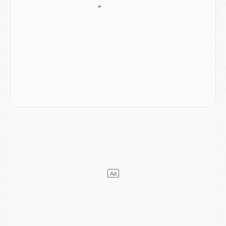
Mercato
- Le PSG veut accélérer, Ferran Torres temporise
Mercato
- Liverpool encore très loin du compte pour Barcola
LUNDI 03 AOÛT
Match
- Podcast CulturePSG : Mercato (Godts, Suzuki, Akliouche, Barcola, etc)
Mercato
- L'Ajax attend bien plus de 45M pour Mika Godts
Club
- Quatre retours importants dans le groupe du PSG, et un plus discret
Mercato
- Ayari file en Ligue 2
Club
- Le PSG s'associe avec un géant de la tech
Mercato
- Vu d'Italie, le transfert de Suzuki au PSG est bien engagé
Mercato
- Ferran Torres ne serait pas à vendre, mais...
Europe
- Gros coup dur pour Aston Villa avant de croiser le PSG
DIMANCHE 02 AOÛT
Mercato
- Le transfert de Kolo Muani à la Juventus est officiel
Mercato
- [MAJ] Le PSG a fait une grosse offre à Parme pour Suzuki
Mercato
- Le PSG a envoyé une première offre pour Mika Godts
Club
- Après Pacho, d'autres retours en vue
Mercato
- Changement de dernière minute pour Kolo Muani
SAMEDI 01 AOÛT