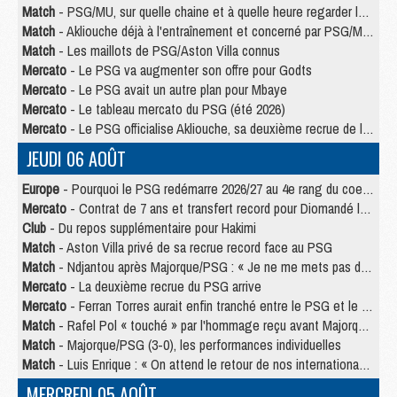
Match
- PSG/MU, sur quelle chaine et à quelle heure regarder le match ?
Match
- Akliouche déjà à l'entraînement et concerné par PSG/MU ?
Match
- Les maillots de PSG/Aston Villa connus
Mercato
- Le PSG va augmenter son offre pour Godts
Mercato
- Le PSG avait un autre plan pour Mbaye
Mercato
- Le tableau mercato du PSG (été 2026)
Mercato
- Le PSG officialise Akliouche, sa deuxième recrue de l’été
JEUDI 06 AOÛT
Europe
- Pourquoi le PSG redémarre 2026/27 au 4e rang du coefficient UEFA
Mercato
- Contrat de 7 ans et transfert record pour Diomandé loin du PSG
Club
- Du repos supplémentaire pour Hakimi
Match
- Aston Villa privé de sa recrue record face au PSG
Match
- Ndjantou après Majorque/PSG : « Je ne me mets pas de plafond »
Mercato
- La deuxième recrue du PSG arrive
Mercato
- Ferran Torres aurait enfin tranché entre le PSG et le Barça
Match
- Rafel Pol « touché » par l'hommage reçu avant Majorque/PSG
Match
- Majorque/PSG (3-0), les performances individuelles
Match
- Luis Enrique : « On attend le retour de nos internationaux »
MERCREDI 05 AOÛT