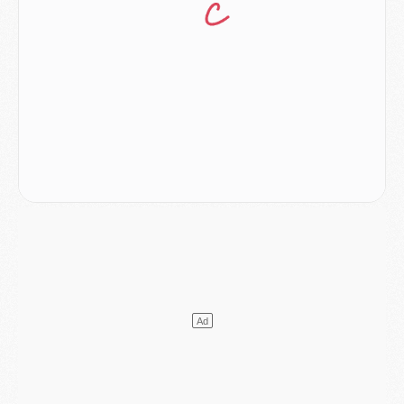
Mercato
- L'Ajax refuse la première offre du PSG pour Godts
Mercato
- Le PSG veut accélérer, Ferran Torres temporise
Mercato
- Liverpool encore très loin du compte pour Barcola
LUNDI 03 AOÛT
Match
- Podcast CulturePSG : Mercato (Godts, Suzuki, Akliouche, Barcola, etc)
Mercato
- L'Ajax attend bien plus de 45M pour Mika Godts
Club
- Quatre retours importants dans le groupe du PSG, et un plus discret
Mercato
- Ayari file en Ligue 2
Club
- Le PSG s'associe avec un géant de la tech
Mercato
- Vu d'Italie, le transfert de Suzuki au PSG est bien engagé
Mercato
- Ferran Torres ne serait pas à vendre, mais...
Europe
- Gros coup dur pour Aston Villa avant de croiser le PSG
DIMANCHE 02 AOÛT
Mercato
- Le transfert de Kolo Muani à la Juventus est officiel
Mercato
- [MAJ] Le PSG a fait une grosse offre à Parme pour Suzuki
Mercato
- Le PSG a envoyé une première offre pour Mika Godts
Club
- Après Pacho, d'autres retours en vue
Mercato
- Changement de dernière minute pour Kolo Muani