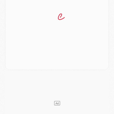
Match
- Majorque/PSG, sur quelle chaine et à quelle heure regarder le match ?
Mercato
- Le plan du PSG pour Suzuki et Chevalier se précise
Mercato
- L'Ajax refuse la première offre du PSG pour Godts
Mercato
- Le PSG veut accélérer, Ferran Torres temporise
Mercato
- Liverpool encore très loin du compte pour Barcola
LUNDI 03 AOÛT
Match
- Podcast CulturePSG : Mercato (Godts, Suzuki, Akliouche, Barcola, etc)
Mercato
- L'Ajax attend bien plus de 45M pour Mika Godts
Club
- Quatre retours importants dans le groupe du PSG, et un plus discret
Mercato
- Ayari file en Ligue 2
Club
- Le PSG s'associe avec un géant de la tech
Mercato
- Vu d'Italie, le transfert de Suzuki au PSG est bien engagé
Mercato
- Ferran Torres ne serait pas à vendre, mais...
Europe
- Gros coup dur pour Aston Villa avant de croiser le PSG
DIMANCHE 02 AOÛT
Mercato
- Le transfert de Kolo Muani à la Juventus est officiel
Mercato
- [MAJ] Le PSG a fait une grosse offre à Parme pour Suzuki
Mercato
- Le PSG a envoyé une première offre pour Mika Godts