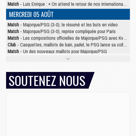
Match
- Luis Enrique : « On attend le retour de nos internationaux »
MERCREDI 05 AOÛT
Match
- Majorque/PSG (3-0), le résumé et les buts en video
Match
- Majorque/PSG (3-0), reprise compliquée pour Paris
Match
- Les compositions officielles de Majorque/PSG avec Kvara et de nombreux jeunes
Club
- Casquettes, maillots de bain, padel, le PSG lance sa collection été
Match
- Un des nouveaux maillots pour Majorque/PSG
Mercato
- Le PSG prépare une nouvelle offre pour Suzuki
Mercato
- Le transfert de Ferran Torres au PSG réglé avant le 12 août ?
Match
- Le groupe pour Majorque/PSG avec 11 absents
SOUTENEZ NOUS
Mercato
- Le PSG officialise un quatrième prêt
Mercato
- Liverpool ne veut pas que Barcola au PSG
Match
- Majorque/PSG, quelle compo pour le premier match de la saison 2026/27 ?
MARDI 04 AOÛT
Europe
- Les chapeaux provisoires de la Ligue des champions 2026/27
Podcast
- Podcast CulturePSG : Akliouche présenté par un fan de Monaco
Club
- Le PSG dévoile sa première collection d'entraînement pour 2026/2027
Discipline
- Un arbitre inattendu, mais porte-bonheur pour Lens/PSG