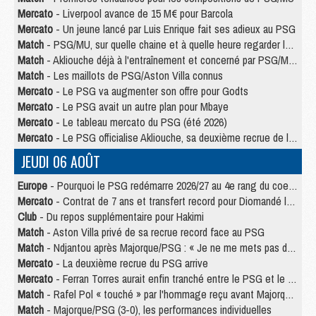
Mercato
- Liverpool avance de 15 M€ pour Barcola
Mercato
- Un jeune lancé par Luis Enrique fait ses adieux au PSG
Match
- PSG/MU, sur quelle chaine et à quelle heure regarder le match ?
Match
- Akliouche déjà à l'entraînement et concerné par PSG/MU ?
Match
- Les maillots de PSG/Aston Villa connus
Mercato
- Le PSG va augmenter son offre pour Godts
Mercato
- Le PSG avait un autre plan pour Mbaye
Mercato
- Le tableau mercato du PSG (été 2026)
Mercato
- Le PSG officialise Akliouche, sa deuxième recrue de l’été
JEUDI 06 AOÛT
Europe
- Pourquoi le PSG redémarre 2026/27 au 4e rang du coefficient UEFA
Mercato
- Contrat de 7 ans et transfert record pour Diomandé loin du PSG
Club
- Du repos supplémentaire pour Hakimi
Match
- Aston Villa privé de sa recrue record face au PSG
Match
- Ndjantou après Majorque/PSG : « Je ne me mets pas de plafond »
Mercato
- La deuxième recrue du PSG arrive
Mercato
- Ferran Torres aurait enfin tranché entre le PSG et le Barça
Match
- Rafel Pol « touché » par l'hommage reçu avant Majorque/PSG
Match
- Majorque/PSG (3-0), les performances individuelles